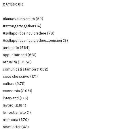
CATEGORIE
#lanuovauniversità
(52)
#strongertogether
(16)
#sullapoliticaincuicredere
(79)
#sullapoliticaincuicredere_pensieri
(9)
ambiente
(664)
appuntamenti
(681)
attualità
(13.952)
comunicati stampa
(1.062)
cose che scrivo
(171)
cultura
(2.711)
economia
(2.061)
interventi
(176)
lavoro
(2.184)
le nostre foto
(1)
memoria
(670)
newsletter
(42)