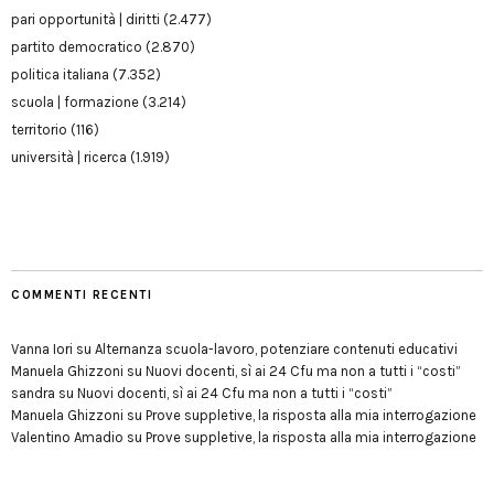
pari opportunità | diritti
(2.477)
partito democratico
(2.870)
politica italiana
(7.352)
scuola | formazione
(3.214)
territorio
(116)
università | ricerca
(1.919)
COMMENTI RECENTI
Vanna Iori
su
Alternanza scuola-lavoro, potenziare contenuti educativi
Manuela Ghizzoni
su
Nuovi docenti, sì ai 24 Cfu ma non a tutti i “costi”
sandra
su
Nuovi docenti, sì ai 24 Cfu ma non a tutti i “costi”
Manuela Ghizzoni
su
Prove suppletive, la risposta alla mia interrogazione
Valentino Amadio
su
Prove suppletive, la risposta alla mia interrogazione