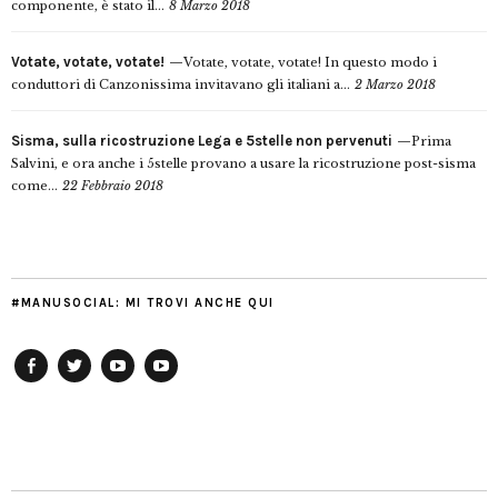
componente, è stato il...
8 Marzo 2018
Votate, votate, votate!
Votate, votate, votate! In questo modo i
conduttori di Canzonissima invitavano gli italiani a...
2 Marzo 2018
Sisma, sulla ricostruzione Lega e 5stelle non pervenuti
Prima
Salvini, e ora anche i 5stelle provano a usare la ricostruzione post-sisma
come...
22 Febbraio 2018
#MANUSOCIAL: MI TROVI ANCHE QUI
Facebook
Twitter
YouTube
YouTube
Manu
PD
Modena