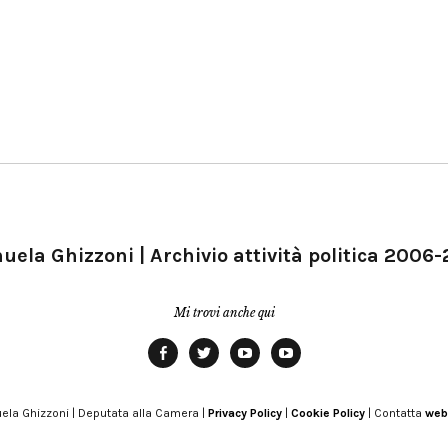
ela Ghizzoni | Archivio attività politica 2006
Mi trovi anche qui
Facebook
Twitter
YouTube
YouTube
Manu
PD
Modena
ela Ghizzoni | Deputata alla Camera |
Privacy Policy
|
Cookie Policy
| Contatta
web