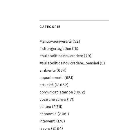
Modena
CATEGORIE
#lanuovauniversità
(52)
#strongertogether
(16)
#sullapoliticaincuicredere
(79)
#sullapoliticaincuicredere_pensieri
(9)
ambiente
(664)
appuntamenti
(681)
attualità
(13.952)
comunicati stampa
(1.062)
cose che scrivo
(171)
cultura
(2.711)
economia
(2.061)
interventi
(176)
lavoro
(2.184)