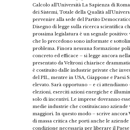
Calcolo all’Università La Sapienza di Rom
dei Sistemi, Totale della Qualità all’Univers
pervenire alla sede del Partito Democratico 
Disegno di legge sulla ricerca scientifica c
prossima legislatura è un segnale positivo: v
che lo precedono sono informate e sottolin
problema. Finora nessuna formazione polit
concreto ed efficace – si legge ancora nella
presentato da Veltroni chiarisce drammati
è costituito dalle industrie private che inve
del PIL, mentre in USA, Giappone e Paesi Sc
elevato. Sarà opportuno – e ci attendiamo –
elezioni, eserciti azioni energiche e illumin
solo di incentivi. Le imprese dovranno esser
medie industrie che costituiscano aziende v
maggiori. In questo modo – scrive ancora V
di massa critica che porti anche le aziend
condizione necessaria per liberare il Paese