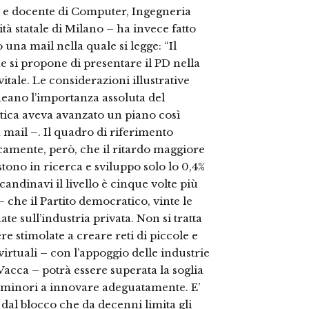
a e docente di Computer, Ingegneria
ità statale di Milano – ha invece fatto
una mail nella quale si legge: “Il
he si propone di presentare il PD nella
itale. Le considerazioni illustrative
eano l’importanza assoluta del
ica aveva avanzato un piano così
 mail –. Il quadro di riferimento
camente, però, che il ritardo maggiore
stono in ricerca e sviluppo solo lo 0,4%
andinavi il livello è cinque volte più
 che il Partito democratico, vinte le
ate sull’industria privata. Non si tratta
e stimolate a creare reti di piccole e
irtuali – con l’appoggio delle industrie
acca – potrà essere superata la soglia
e minori a innovare adeguatamente. E’
 dal blocco che da decenni limita gli