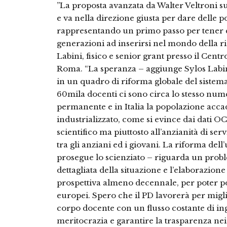
”La proposta avanzata da Walter Veltroni su
e va nella direzione giusta per dare delle pos
rappresentando un primo passo per tener co
generazioni ad inserirsi nel mondo della r
Labini, fisico e senior grant presso il Cent
Roma. “La speranza – aggiunge Sylos Labini 
in un quadro di riforma globale del sistema
60mila docenti ci sono circa lo stesso num
permanente e in Italia la popolazione acc
industrializzato, come si evince dai dati O
scientifico ma piuttosto all’anzianità di serv
tra gli anziani ed i giovani. La riforma dell
prosegue lo scienziato – riguarda un probl
dettagliata della situazione e l’elaborazione
prospettiva almeno decennale, per poter port
europei. Spero che il PD lavorerà per migli
corpo docente con un flusso costante di in
meritocrazia e garantire la trasparenza nei