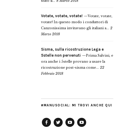
stato il...
8 Marzo 2018
Votate, votate, votate!
Votate, votate,
votate! In questo modo i conduttori di
Canzonissima invitavano gli italiani a...
2
Marzo 2018
Sisma, sulla ricostruzione Lega e
5stelle non pervenuti
Prima Salvini, e
ora anche i 5stelle provano a usare la
ricostruzione post-sisma come...
22
Febbraio 2018
#MANUSOCIAL: MI TROVI ANCHE QUI
Facebook
Twitter
YouTube
YouTube
Manu
PD