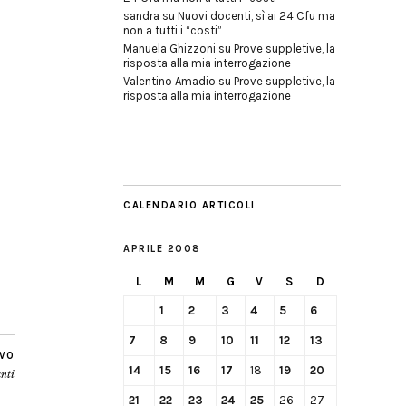
sandra
su
Nuovi docenti, sì ai 24 Cfu ma
non a tutti i “costi”
Manuela Ghizzoni
su
Prove suppletive, la
risposta alla mia interrogazione
Valentino Amadio
su
Prove suppletive, la
risposta alla mia interrogazione
CALENDARIO ARTICOLI
APRILE 2008
L
M
M
G
V
S
D
1
2
3
4
5
6
7
8
9
10
11
12
13
IVO
14
15
16
17
18
19
20
anti
21
22
23
24
25
26
27