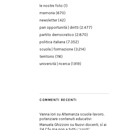
le nostre foto
(1)
memoria
(670)
newsletter
(42)
pari opportunità | diritti
(2.477)
partito democratico
(2.870)
politica italiana
(7.352)
scuola | formazione
(3.214)
territorio
(116)
università | ricerca
(1.919)
COMMENTI RECENTI
Vanna Iori
su
Alternanza scuola-lavoro,
potenziare contenuti educativi
Manuela Ghizzoni
su
Nuovi docenti, sì ai
24 Cfu ma non a tutti i “costi”