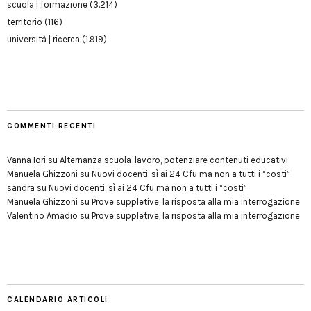
scuola | formazione
(3.214)
territorio
(116)
università | ricerca
(1.919)
COMMENTI RECENTI
Vanna Iori
su
Alternanza scuola-lavoro, potenziare contenuti educativi
Manuela Ghizzoni
su
Nuovi docenti, sì ai 24 Cfu ma non a tutti i “costi”
sandra
su
Nuovi docenti, sì ai 24 Cfu ma non a tutti i “costi”
Manuela Ghizzoni
su
Prove suppletive, la risposta alla mia interrogazione
Valentino Amadio
su
Prove suppletive, la risposta alla mia interrogazione
CALENDARIO ARTICOLI