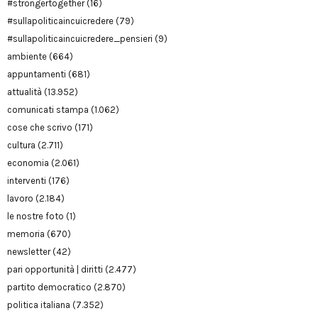
#strongertogether
(16)
#sullapoliticaincuicredere
(79)
#sullapoliticaincuicredere_pensieri
(9)
ambiente
(664)
appuntamenti
(681)
attualità
(13.952)
comunicati stampa
(1.062)
cose che scrivo
(171)
cultura
(2.711)
economia
(2.061)
interventi
(176)
lavoro
(2.184)
le nostre foto
(1)
memoria
(670)
newsletter
(42)
pari opportunità | diritti
(2.477)
partito democratico
(2.870)
politica italiana
(7.352)