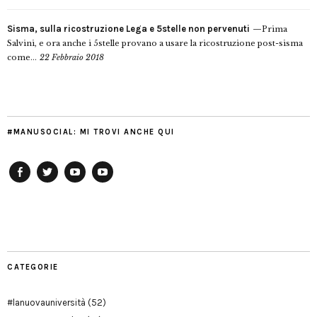
Sisma, sulla ricostruzione Lega e 5stelle non pervenuti
Prima
Salvini, e ora anche i 5stelle provano a usare la ricostruzione post-sisma
come...
22 Febbraio 2018
#MANUSOCIAL: MI TROVI ANCHE QUI
Facebook
Twitter
YouTube
YouTube
Manu
PD
Modena
CATEGORIE
#lanuovauniversità
(52)