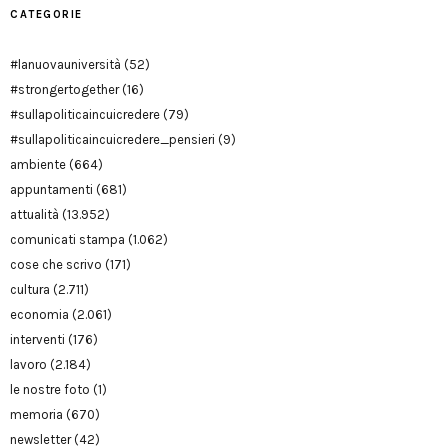
CATEGORIE
#lanuovauniversità
(52)
#strongertogether
(16)
#sullapoliticaincuicredere
(79)
#sullapoliticaincuicredere_pensieri
(9)
ambiente
(664)
appuntamenti
(681)
attualità
(13.952)
comunicati stampa
(1.062)
cose che scrivo
(171)
cultura
(2.711)
economia
(2.061)
interventi
(176)
lavoro
(2.184)
le nostre foto
(1)
memoria
(670)
newsletter
(42)