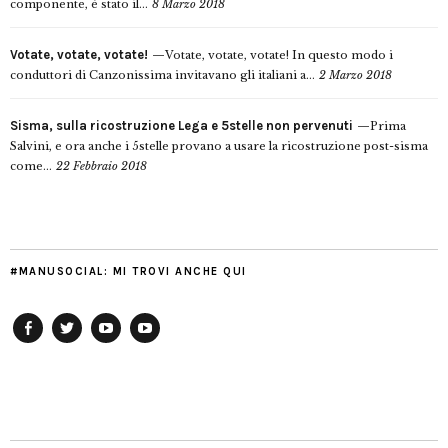
componente, è stato il...
8 Marzo 2018
Votate, votate, votate!
Votate, votate, votate! In questo modo i
conduttori di Canzonissima invitavano gli italiani a...
2 Marzo 2018
Sisma, sulla ricostruzione Lega e 5stelle non pervenuti
Prima
Salvini, e ora anche i 5stelle provano a usare la ricostruzione post-sisma
come...
22 Febbraio 2018
#MANUSOCIAL: MI TROVI ANCHE QUI
Facebook
Twitter
YouTube
YouTube
Manu
PD
Modena