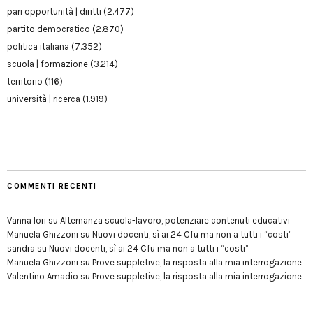
pari opportunità | diritti
(2.477)
partito democratico
(2.870)
politica italiana
(7.352)
scuola | formazione
(3.214)
territorio
(116)
università | ricerca
(1.919)
COMMENTI RECENTI
Vanna Iori
su
Alternanza scuola-lavoro, potenziare contenuti educativi
Manuela Ghizzoni
su
Nuovi docenti, sì ai 24 Cfu ma non a tutti i “costi”
sandra
su
Nuovi docenti, sì ai 24 Cfu ma non a tutti i “costi”
Manuela Ghizzoni
su
Prove suppletive, la risposta alla mia interrogazione
Valentino Amadio
su
Prove suppletive, la risposta alla mia interrogazione