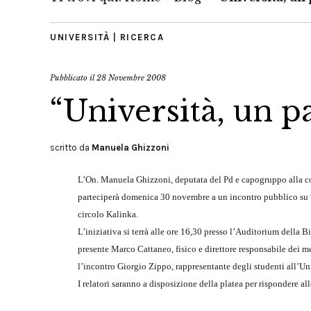
UNIVERSITÀ | RICERCA
Pubblicato il
28 Novembre 2008
“Università, un p
scritto da
Manuela Ghizzoni
L’On. Manuela Ghizzoni, deputata del Pd e capogruppo alla c
parteciperà domenica 30 novembre a un incontro pubblico su “
circolo Kalinka.
L’iniziativa si terrà alle ore 16,30 presso l’Auditorium della B
presente Marco Cattaneo, fisico e direttore responsabile dei m
l’incontro Giorgio Zippo, rappresentante degli studenti all’U
I relatori saranno a disposizione della platea per rispondere a