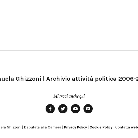
ela Ghizzoni | Archivio attività politica 2006
Mi trovi anche qui
Facebook
Twitter
YouTube
YouTube
Manu
PD
Modena
ela Ghizzoni | Deputata alla Camera |
Privacy Policy
|
Cookie Policy
| Contatta
web