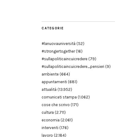
Modena
CATEGORIE
#lanuovauniversità
(52)
#strongertogether
(16)
#sullapoliticaincuicredere
(79)
#sullapoliticaincuicredere_pensieri
(9)
ambiente
(664)
appuntamenti
(681)
attualità
(13.952)
comunicati stampa
(1.062)
cose che scrivo
(171)
cultura
(2.711)
economia
(2.061)
interventi
(176)
lavoro
(2.184)