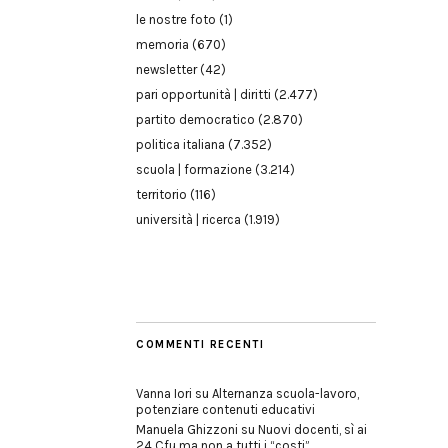
le nostre foto
(1)
memoria
(670)
newsletter
(42)
pari opportunità | diritti
(2.477)
partito democratico
(2.870)
politica italiana
(7.352)
scuola | formazione
(3.214)
territorio
(116)
università | ricerca
(1.919)
COMMENTI RECENTI
Vanna Iori
su
Alternanza scuola-lavoro,
potenziare contenuti educativi
Manuela Ghizzoni
su
Nuovi docenti, sì ai
24 Cfu ma non a tutti i “costi”