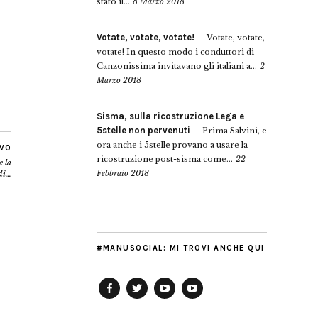
stato il...
8 Marzo 2018
Votate, votate, votate!
Votate, votate,
votate! In questo modo i conduttori di
Canzonissima invitavano gli italiani a...
2
Marzo 2018
Sisma, sulla ricostruzione Lega e
5stelle non pervenuti
Prima Salvini, e
ora anche i 5stelle provano a usare la
IVO
ricostruzione post-sisma come...
22
e la
Febbraio 2018
idi…
#MANUSOCIAL: MI TROVI ANCHE QUI
Facebook
Twitter
YouTube
YouTube
Manu
PD