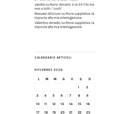
sandra
su
Nuovi docenti, sì ai 24 Cfu ma
non a tutti i “costi”
Manuela Ghizzoni
su
Prove suppletive, la
risposta alla mia interrogazione
Valentino Amadio
su
Prove suppletive, la
risposta alla mia interrogazione
CALENDARIO ARTICOLI
NOVEMBRE 2008
L
M
M
G
V
S
D
1
2
3
4
5
6
7
8
9
10
11
12
13
14
15
16
17
18
19
20
21
22
23