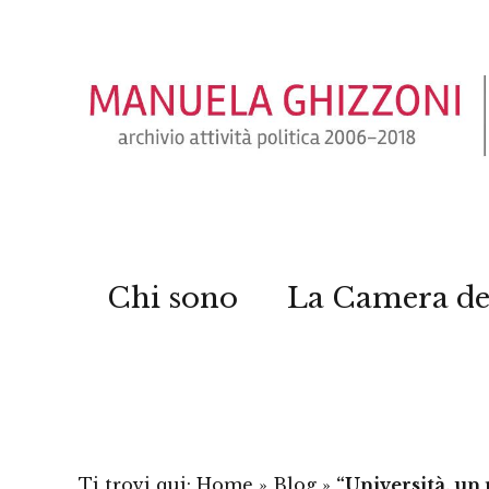
Chi sono
La Camera de
Ti trovi qui:
Home
»
Blog
»
“Università, un