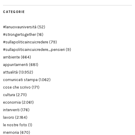
CATEGORIE
#lanuovauniversità
(52)
#strongertogether
(16)
#sullapoliticaincuicredere
(79)
#sullapoliticaincuicredere_pensieri
(9)
ambiente
(664)
appuntamenti
(681)
attualità
(13.952)
comunicati stampa
(1.062)
cose che scrivo
(171)
cultura
(2.711)
economia
(2.061)
interventi
(176)
lavoro
(2.184)
le nostre foto
(1)
memoria
(670)