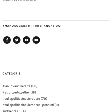
#MANUSOCIAL: MI TROVI ANCHE QUI
Facebook
Twitter
YouTube
YouTube
Manu
PD
Modena
CATEGORIE
#lanuovauniversità
(52)
#strongertogether
(16)
#sullapoliticaincuicredere
(79)
#sullapoliticaincuicredere_pensieri
(9)
ambiente
(664)