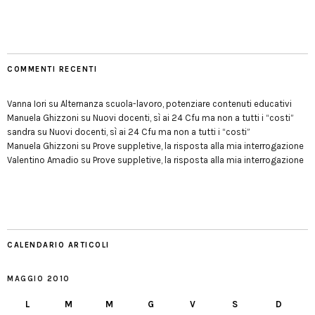
COMMENTI RECENTI
Vanna Iori
su
Alternanza scuola-lavoro, potenziare contenuti educativi
Manuela Ghizzoni
su
Nuovi docenti, sì ai 24 Cfu ma non a tutti i “costi”
sandra
su
Nuovi docenti, sì ai 24 Cfu ma non a tutti i “costi”
Manuela Ghizzoni
su
Prove suppletive, la risposta alla mia interrogazione
Valentino Amadio
su
Prove suppletive, la risposta alla mia interrogazione
CALENDARIO ARTICOLI
MAGGIO 2010
L
M
M
G
V
S
D