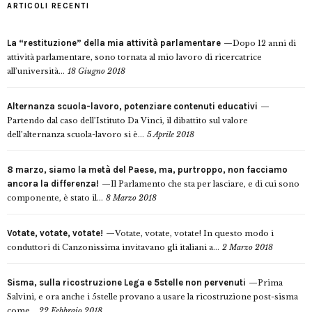
ARTICOLI RECENTI
La “restituzione” della mia attività parlamentare
Dopo 12 anni di
attività parlamentare, sono tornata al mio lavoro di ricercatrice
all’università...
18 Giugno 2018
Alternanza scuola-lavoro, potenziare contenuti educativi
Partendo dal caso dell’Istituto Da Vinci, il dibattito sul valore
dell’alternanza scuola-lavoro si è...
5 Aprile 2018
8 marzo, siamo la metà del Paese, ma, purtroppo, non facciamo
ancora la differenza!
Il Parlamento che sta per lasciare, e di cui sono
componente, è stato il...
8 Marzo 2018
Votate, votate, votate!
Votate, votate, votate! In questo modo i
conduttori di Canzonissima invitavano gli italiani a...
2 Marzo 2018
Sisma, sulla ricostruzione Lega e 5stelle non pervenuti
Prima
Salvini, e ora anche i 5stelle provano a usare la ricostruzione post-sisma
come...
22 Febbraio 2018