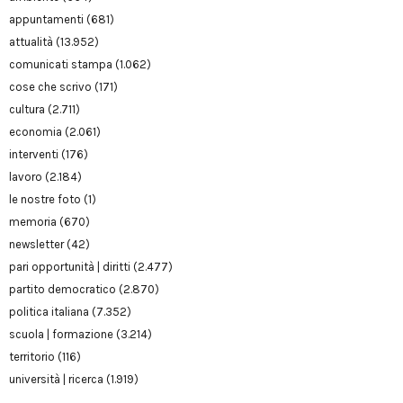
appuntamenti
(681)
attualità
(13.952)
comunicati stampa
(1.062)
cose che scrivo
(171)
cultura
(2.711)
economia
(2.061)
interventi
(176)
lavoro
(2.184)
le nostre foto
(1)
memoria
(670)
newsletter
(42)
pari opportunità | diritti
(2.477)
partito democratico
(2.870)
politica italiana
(7.352)
scuola | formazione
(3.214)
territorio
(116)
università | ricerca
(1.919)