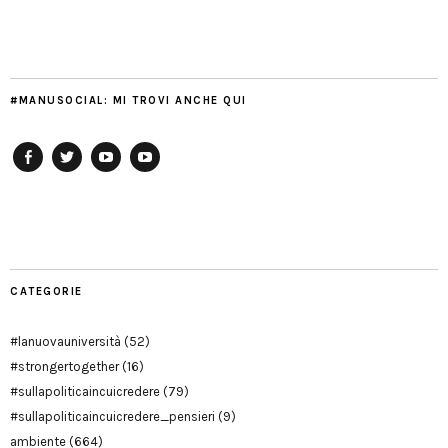
#MANUSOCIAL: MI TROVI ANCHE QUI
Facebook
Twitter
YouTube
YouTube
Manu
PD
Modena
CATEGORIE
#lanuovauniversità
(52)
#strongertogether
(16)
#sullapoliticaincuicredere
(79)
#sullapoliticaincuicredere_pensieri
(9)
ambiente
(664)