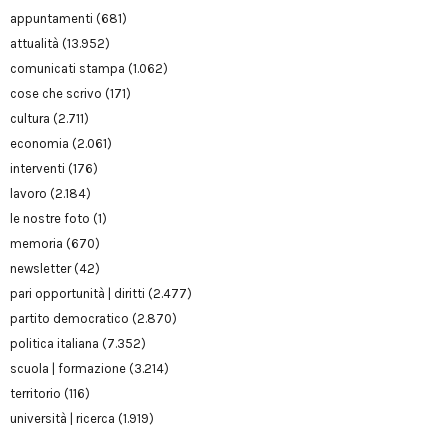
appuntamenti
(681)
attualità
(13.952)
comunicati stampa
(1.062)
cose che scrivo
(171)
cultura
(2.711)
economia
(2.061)
interventi
(176)
lavoro
(2.184)
le nostre foto
(1)
memoria
(670)
newsletter
(42)
pari opportunità | diritti
(2.477)
partito democratico
(2.870)
politica italiana
(7.352)
scuola | formazione
(3.214)
territorio
(116)
università | ricerca
(1.919)