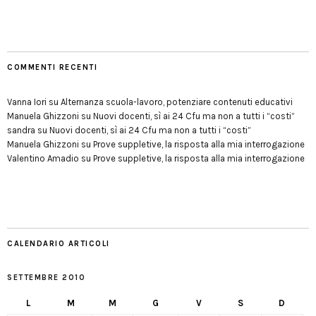
COMMENTI RECENTI
Vanna Iori
su
Alternanza scuola-lavoro, potenziare contenuti educativi
Manuela Ghizzoni
su
Nuovi docenti, sì ai 24 Cfu ma non a tutti i “costi”
sandra
su
Nuovi docenti, sì ai 24 Cfu ma non a tutti i “costi”
Manuela Ghizzoni
su
Prove suppletive, la risposta alla mia interrogazione
Valentino Amadio
su
Prove suppletive, la risposta alla mia interrogazione
CALENDARIO ARTICOLI
SETTEMBRE 2010
L
M
M
G
V
S
D