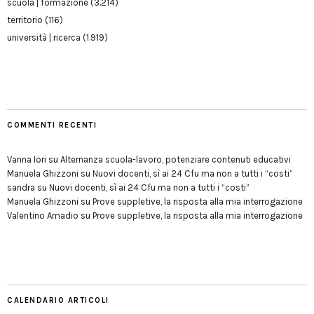
scuola | formazione
(3.214)
territorio
(116)
università | ricerca
(1.919)
COMMENTI RECENTI
Vanna Iori
su
Alternanza scuola-lavoro, potenziare contenuti educativi
Manuela Ghizzoni
su
Nuovi docenti, sì ai 24 Cfu ma non a tutti i “costi”
sandra
su
Nuovi docenti, sì ai 24 Cfu ma non a tutti i “costi”
Manuela Ghizzoni
su
Prove suppletive, la risposta alla mia interrogazione
Valentino Amadio
su
Prove suppletive, la risposta alla mia interrogazione
CALENDARIO ARTICOLI