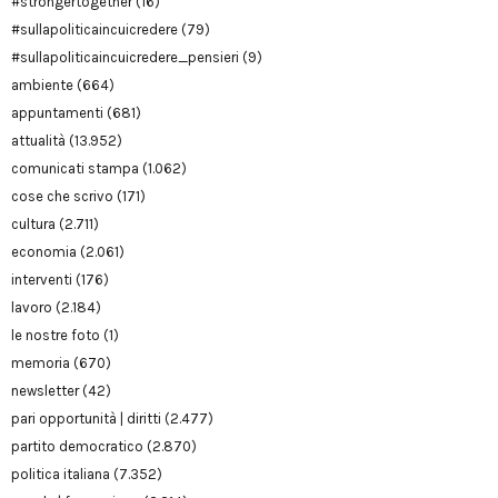
#strongertogether
(16)
#sullapoliticaincuicredere
(79)
#sullapoliticaincuicredere_pensieri
(9)
ambiente
(664)
appuntamenti
(681)
attualità
(13.952)
comunicati stampa
(1.062)
cose che scrivo
(171)
cultura
(2.711)
economia
(2.061)
interventi
(176)
lavoro
(2.184)
le nostre foto
(1)
memoria
(670)
newsletter
(42)
pari opportunità | diritti
(2.477)
partito democratico
(2.870)
politica italiana
(7.352)