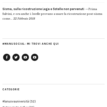
Sisma, sulla ricostruzione Lega e 5stelle non pervenuti
Prima
Salvini, e ora anche i 5stelle provano a usare la ricostruzione post-sisma
come...
22 Febbraio 2018
#MANUSOCIAL: MI TROVI ANCHE QUI
Facebook
Twitter
YouTube
YouTube
Manu
PD
Modena
CATEGORIE
#lanuovauniversità
(52)