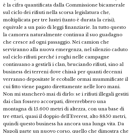
è la cifra quantificata dalla Commissione bicamerale
sul ciclo dei rifiuti nella scorsa legislatura che,
moltiplicata per tre lustri (tanto è durata la crisi),
equivale a un paio di leggi finanziarie. In tutto questo
la camorra naturalmente continua il suo guadagno
che cresce ad ogni passaggio. Nei camion che
serviranno alla nuova emergenza, nel silenzio caduto
sul ciclo rifiuti perché i roghi nelle campagne
continuano a gestirli i clan, bruciando rifiuti, sino al
business dei terreni dove chissà per quanti decenni
verranno depositate le ecoballe ormai mummificate il
cui fitto viene pagato direttamente nelle loro mani.
Non mi stancherò mai di dirlo: se i rifiuti illegali gestiti
dai clan fossero accorpati, diverrebbero una
montagna di 15.600 metri di altezza, con una base di
tre ettari, quasi il doppio dell´Everest, alto 8850 metri,
quindi questo business ha ancora una lunga vita. Da
Napoli parte un nuovo corso, quello che dimostra che