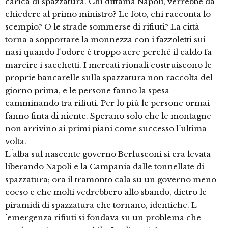
carica di spazzatura. Chi diffama Napoli, verrebbe da
chiedere al primo ministro? Le foto, chi racconta lo
scempio? O le strade sommerse di rifiuti? La città
torna a sopportare la monnezza con i fazzoletti sui
nasi quando l´odore è troppo acre perché il caldo fa
marcire i sacchetti. I mercati rionali costruiscono le
proprie bancarelle sulla spazzatura non raccolta del
giorno prima, e le persone fanno la spesa
camminando tra rifiuti. Per lo più le persone ormai
fanno finta di niente. Sperano solo che le montagne
non arrivino ai primi piani come successo l´ultima
volta.
L´alba sul nascente governo Berlusconi si era levata
liberando Napoli e la Campania dalle tonnellate di
spazzatura; ora il tramonto cala su un governo meno
coeso e che molti vedrebbero allo sbando, dietro le
piramidi di spazzatura che tornano, identiche. L
´emergenza rifiuti si fondava su un problema che