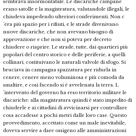
sembrava insormontabile. Le discariche campane
erano satolle e la magistratura, valutandole illegali, le
chiudeva impedendo ulteriori conferimenti. Non c
´era più spazio per i rifiuti, e le strade divenivano
nuove discariche, che non avevano bisogno di
approvazione e che non si poteva per decreto
chiudere o riaprire. Le strade, tutte, dai quartieri più
popolari del centro storico e delle periferie, a quelli
collinari, costituivano le naturali valvole di sfogo. Si
bruciava in campagna spazzatura per ridurla in
cenere, cenere meno voluminosa e più comoda da
smaltire, e così facendo si è avvelenata la terra. L
´intervento del governo ha reso territorio militare le
discariche: alla magistratura quindi è stato impedito di
chiuderle e ai cittadini di avvicinarsi per controllare
cosa accadesse a pochi metri dalle loro case. Questo
provvedimento, accettato come un male inevitabile,
doveva servire a dare ossigeno alle amministrazioni