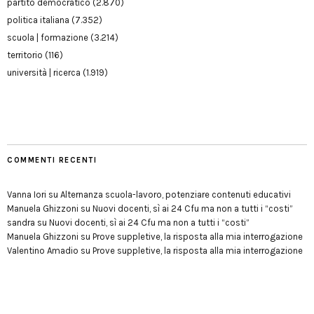
partito democratico
(2.870)
politica italiana
(7.352)
scuola | formazione
(3.214)
territorio
(116)
università | ricerca
(1.919)
COMMENTI RECENTI
Vanna Iori
su
Alternanza scuola-lavoro, potenziare contenuti educativi
Manuela Ghizzoni
su
Nuovi docenti, sì ai 24 Cfu ma non a tutti i “costi”
sandra
su
Nuovi docenti, sì ai 24 Cfu ma non a tutti i “costi”
Manuela Ghizzoni
su
Prove suppletive, la risposta alla mia interrogazione
Valentino Amadio
su
Prove suppletive, la risposta alla mia interrogazione