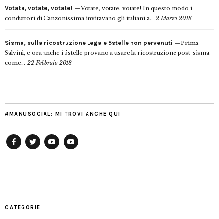
Votate, votate, votate!
Votate, votate, votate! In questo modo i
conduttori di Canzonissima invitavano gli italiani a...
2 Marzo 2018
Sisma, sulla ricostruzione Lega e 5stelle non pervenuti
Prima
Salvini, e ora anche i 5stelle provano a usare la ricostruzione post-sisma
come...
22 Febbraio 2018
#MANUSOCIAL: MI TROVI ANCHE QUI
Facebook
Twitter
YouTube
YouTube
Manu
PD
Modena
CATEGORIE