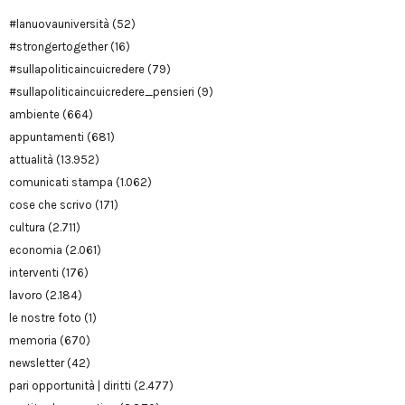
#lanuovauniversità
(52)
#strongertogether
(16)
#sullapoliticaincuicredere
(79)
#sullapoliticaincuicredere_pensieri
(9)
ambiente
(664)
appuntamenti
(681)
attualità
(13.952)
comunicati stampa
(1.062)
cose che scrivo
(171)
cultura
(2.711)
economia
(2.061)
interventi
(176)
lavoro
(2.184)
le nostre foto
(1)
memoria
(670)
newsletter
(42)
pari opportunità | diritti
(2.477)