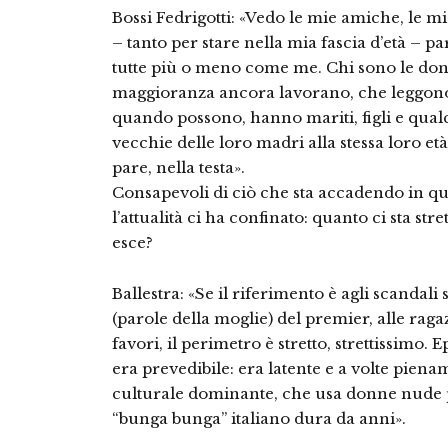
Bossi Fedrigotti: «Vedo le mie amiche, le mi
– tanto per stare nella mia fascia d’età – 
tutte più o meno come me. Chi sono le do
maggioranza ancora lavorano, che leggono,
quando possono, hanno mariti, figli e qual
vecchie delle loro madri alla stessa loro età
pare, nella testa».
Consapevoli di ciò che sta accadendo in que
l’attualità ci ha confinato: quanto ci sta st
esce?
Ballestra: «Se il riferimento è agli scandali
(parole della moglie) del premier, alle rag
favori, il perimetro è stretto, strettissimo.
era prevedibile: era latente e a volte pie
culturale dominante, che usa donne nude p
“bunga bunga” italiano dura da anni».