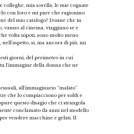
e colleghe, mia sorella, le mie cognate
parlo con loro e mi pare che ragionino
nne del mio catalogo? Donne che in
 vanno al cinema, viaggiano se e
che volta nipoti, sono molto meno
, nell’aspetto, sì, ma ancora di più, mi
sti giorni, del perimetro in cui
retta l’immagine della donna che ne
 sessuali, all’immaginario “malato”
azze che lo compiacciono per soldi e
 Eppure questo disagio che ci strangola
namente conclamato da anni nel modello
er vendere macchine e gelati. Il