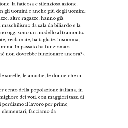
one, la faticosa e silenziosa azione.
con gli uomini e anche più degli uomini:
gazze, altre ragazze, hanno già
 maschilismo da sala da biliardo e la
iamo oggi sono un modello al tramonto.
tate, reclamate, battagliate. Insomma,
rimina. In passato ha funzionato
hé non dovrebbe funzionare ancora?»,
, le sorelle, le amiche, le donne che ci
r cento della popolazione italiana, in
igliore dei voti, con maggiori tassi di
i perdiamo il lavoro per prime,
le elementari, facciamo da