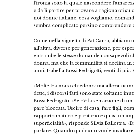
l’ironia sotto la quale nascondere l’amarezza,
e da lì partire per provare a ragionarci su
noi donne italiane, cosa vogliamo, domand
sembra complicato persino comprendere chi
Come nella vignetta di Pat Carra, abbiamo
all’altra, diverse per generazione, per espe
entrambe le stesse domande consapevoli che
donna, ma che la femminilità si declina in m
anni. Isabella Bossi Fedrigotti, venti di più.
«Molte fra noi si chiedono: ma allora siamo
dette, i discorsi fatti sono state soltanto inut
Bossi Fedrigotti. «Se c’è la sensazione di un
pare bloccata. Uscire di casa, fare figli, co
rapporto maturo e paritario è quasi un’im
superficialità», risponde Silvia Ballestra.
parlare. Quando qualcuno vuole insultare 