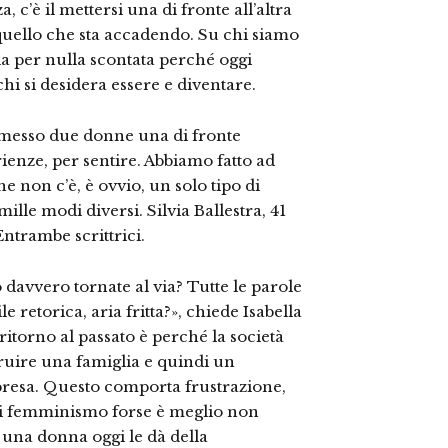
 c’è il mettersi una di fronte all’altra
 quello che sta accadendo. Su chi siamo
a per nulla scontata perché oggi
 si desidera essere e diventare.
 messo due donne una di fronte
rienze, per sentire. Abbiamo fatto ad
 non c’è, è ovvio, un solo tipo di
ille modi diversi. Silvia Ballestra, 41
 Entrambe scrittrici.
 davvero tornate al via? Tutte le parole
ile retorica, aria fritta?», chiede Isabella
 ritorno al passato è perché la società
struire una famiglia e quindi un
presa. Questo comporta frustrazione,
 «Di femminismo forse è meglio non
una donna oggi le dà della