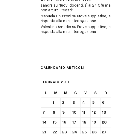
sandra
su
Nuovi docenti, sì ai 24 Cfu ma
non a tutti i “costi”
Manuela Ghizzoni
su
Prove suppletive, la
risposta alla mia interrogazione
Valentino Amadio
su
Prove suppletive, la
risposta alla mia interrogazione
CALENDARIO ARTICOLI
FEBBRAIO 2011
L
M
M
G
V
S
D
1
2
3
4
5
6
7
8
9
10
11
12
13
14
15
16
17
18
19
20
21
22
23
24
25
26
27