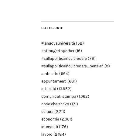
Modena
CATEGORIE
#lanuovauniversità
(52)
#strongertogether
(16)
#sullapoliticaincuicredere
(79)
#sullapoliticaincuicredere_pensieri
(9)
ambiente
(664)
appuntamenti
(681)
attualità
(13.952)
comunicati stampa
(1.062)
cose che scrivo
(171)
cultura
(2.711)
economia
(2.061)
interventi
(176)
lavoro
(2.184)