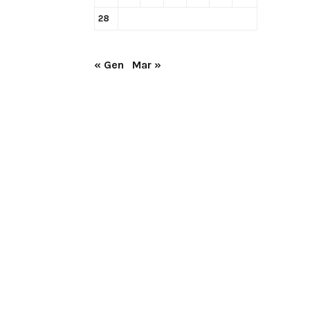
28
« Gen
Mar »