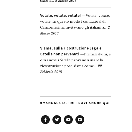
stato il...
8 Marzo 2018
Votate, votate, votate!
Votate, votate,
votate! In questo modo i conduttori di
Canzonissima invitavano gli italiani a...
2
Marzo 2018
Sisma, sulla ricostruzione Lega e
5stelle non pervenuti
Prima Salvini, e
ora anche i 5stelle provano a usare la
ricostruzione post-sisma come...
22
Febbraio 2018
#MANUSOCIAL: MI TROVI ANCHE QUI
Facebook
Twitter
YouTube
YouTube
Manu
PD