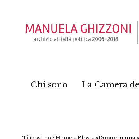
Chi sono
La Camera de
Ti trovi qui:
Home
»
Blog
»
«Donne in una s