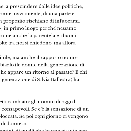
, a prescindere dalle idee politiche,
donne, ovviamente, di una parte e
in proposito rischiano di infuocarsi,
o -; in primo luogo perché nessuno
come anche la parentela e i buoni
e tra noi si chiedono: ma allora
minile, ma anche il rapporto uomo-
iarlo (le donne della generazione di
che appare un ritorno al passato? E chi
 generazione di Silvia Ballestra) ha
tti cambiato: gli uomini di oggi di
 consapevoli. Se c’è la sensazione di un
 bloccata. Se poi ogni giorno ci vengono
 di donne…».
 uomini, di quelli che hanno vissuto con