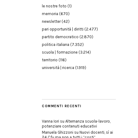
le nostre foto
(1)
memoria
(670)
newsletter
(42)
pari opportunità | diritti
(2.477)
partito democratico
(2.870)
politica italiana
(7.352)
scuola | formazione
(3.214)
territorio
(116)
università | ricerca
(1.919)
COMMENTI RECENTI
Vanna Iori
su
Alternanza scuola-lavoro,
potenziare contenuti educativi
Manuela Ghizzoni
su
Nuovi docenti, sì ai
24 Cfu ma non a tutti i “costi”