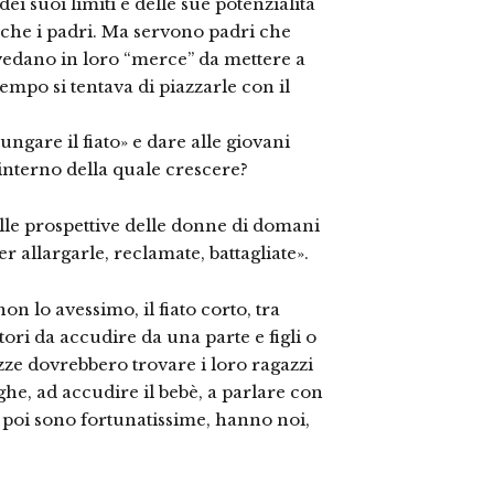
 dei suoi limiti e delle sue potenzialità
che i padri. Ma servono padri che
vedano in loro “merce” da mettere a
empo si tentava di piazzarle con il
ungare il fiato» e dare alle giovani
’interno della quale crescere?
ulle prospettive delle donne di domani
er allargarle, reclamate, battagliate».
on lo avessimo, il fiato corto, tra
tori da accudire da una parte e figli o
azze dovrebbero trovare i loro ragazzi
ghe, ad accudire il bebè, a parlare con
 se poi sono fortunatissime, hanno noi,