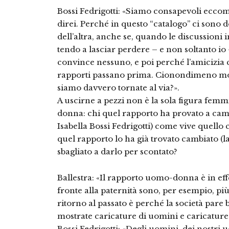
Bossi Fedrigotti: «Siamo consapevoli eccome
direi. Perché in questo “catalogo” ci sono 
dell’altra, anche se, quando le discussioni 
tendo a lasciar perdere – e non soltanto i
convince nessuno, e poi perché l’amicizia 
rapporti passano prima. Cionondimeno molt
siamo davvero tornate al via?».
A uscirne a pezzi non è la sola figura fem
donna: chi quel rapporto ha provato a camb
Isabella Bossi Fedrigotti) come vive quello 
quel rapporto lo ha già trovato cambiato (la
sbagliato a darlo per scontato?
Ballestra: «Il rapporto uomo-donna è in effe
fronte alla paternità sono, per esempio, più
ritorno al passato è perché la società pare
mostrate caricature di uomini e caricature
Bossi Fedrigotti: «Degli uomini, dei nostri