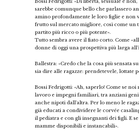
Bossi Fedrigotti: «Di libertà, sessuale e non,
sarebbe comunque bello che parlassero an
amino profondamente le loro figlie e non 
frutto sul mercato migliore, così come un t
partito più ricco o più potente».
Tutto sembra avere il fiato corto. Come «all
donne di oggi una prospettiva più larga all
Ballestra: «Credo che la cosa più sensata s
sia dire alle ragazze: prendetevele, lottate p
Bossi Fedrigotti: «Ah, saperlo! Come se noi n
lavoro e impegni familiari, tra anziani geni
anche nipoti dall’altra. Per lo meno le rag
già educati a condividere le corvée casalin
il pediatra e con gli insegnanti dei figli. E
mamme disponibili e instancabili».