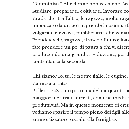
“femminista”! Alle donne non resta che l’azi
Studiare, prepararsi, coltivarsi, lavorare 
strada che, tra l’altro, le ragazze, molte ra
imboccato da un po’», riprende la prima. «Il
volgarità televisiva, pubblicitaria che ved
Prendetevelo, ragazze, il vostro futuro; lot
fate prendere un po’ di paura a chi vi disc
producendo una grande rivoluzione, perc
contrattacca la seconda.
Chi siamo? Io, tu, le nostre figlie, le cugine
stanno accanto.
Ballestra: «Siamo poco più del cinquanta pe
maggioranza tra i laureati, con una media m
produttività. Ma in questo momento di cris
vediamo sparire il tempo pieno dei figli al
ammortizzatore sociale alla famiglia».