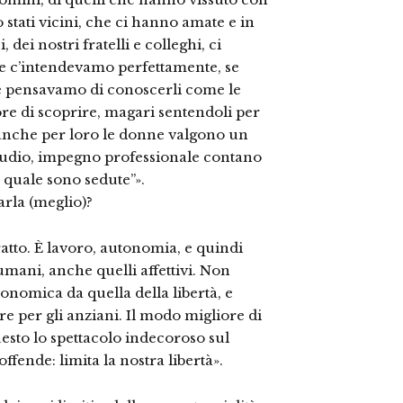
 stati vicini, che ci hanno amate e in
dei nostri fratelli e colleghi, ci
e c’intendevamo perfettamente, se
e pensavamo di conoscerli come le
imore di scoprire, magari sentendoli per
i anche per loro le donne valgono un
, studio, impegno professionale contano
a quale sono sedute”».
arla (meglio)?
ratto. È lavoro, autonomia, e quindi
 umani, anche quelli affettivi. Non
onomica da quella della libertà, e
ure per gli anziani. Il modo migliore di
uesto lo spettacolo indecoroso sul
ffende: limita la nostra libertà».