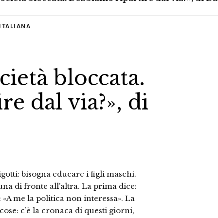
ITALIANA
ietà bloccata.
e dal via?», di
igotti: bisogna educare i figli maschi.
na di fronte all’altra. La prima dice:
: «A me la politica non interessa». La
ose: c’è la cronaca di questi giorni,