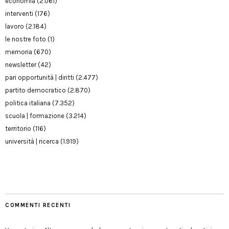
economia
(2.061)
interventi
(176)
lavoro
(2.184)
le nostre foto
(1)
memoria
(670)
newsletter
(42)
pari opportunità | diritti
(2.477)
partito democratico
(2.870)
politica italiana
(7.352)
scuola | formazione
(3.214)
territorio
(116)
università | ricerca
(1.919)
COMMENTI RECENTI