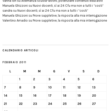
Vanna Iori
su
Alternanza scuola-lavoro, potenziare contenuti educativi
Manuela Ghizzoni
su
Nuovi docenti, sì ai 24 Cfu ma non a tutti i “costi”
sandra
su
Nuovi docenti, sì ai 24 Cfu ma non a tutti i “costi”
Manuela Ghizzoni
su
Prove suppletive, la risposta alla mia interrogazione
Valentino Amadio
su
Prove suppletive, la risposta alla mia interrogazione
CALENDARIO ARTICOLI
FEBBRAIO 2011
L
M
M
G
V
S
D
1
2
3
4
5
6
7
8
9
10
11
12
13
14
15
16
17
18
19
20
21
22
23
24
25
26
27