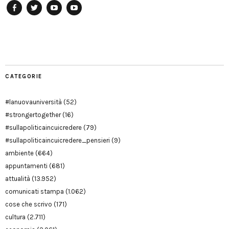
Facebook
Twitter
YouTube
YouTube
Manu
PD
Modena
CATEGORIE
#lanuovauniversità
(52)
#strongertogether
(16)
#sullapoliticaincuicredere
(79)
#sullapoliticaincuicredere_pensieri
(9)
ambiente
(664)
appuntamenti
(681)
attualità
(13.952)
comunicati stampa
(1.062)
cose che scrivo
(171)
cultura
(2.711)