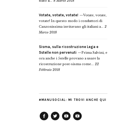
stato il...
8 Marzo 2018
Votate, votate, votate!
Votate, votate,
votate! In questo modo i conduttori di
Canzonissima invitavano gli italiani a...
2
Marzo 2018
Sisma, sulla ricostruzione Lega e
5stelle non pervenuti
Prima Salvini, e
ora anche i 5stelle provano a usare la
ricostruzione post-sisma come...
22
Febbraio 2018
#MANUSOCIAL: MI TROVI ANCHE QUI
Facebook
Twitter
YouTube
YouTube
Manu
PD