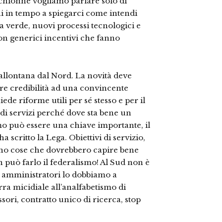
chionne vogliamo parlare solo di
 fai in tempo a spiegarci come intendi
a verde, nuovi processi tecnologici e
con generici incentivi che fanno
i allontana dal Nord. La novità deve
are credibilità ad una convincente
iede riforme utili per sé stesso e per il
d di servizi perché dove sta bene un
smo può essere una chiave importante, il
 scritto la Lega. Obiettivi di servizio,
ono cose che dovrebbero capire bene
n può farlo il federalismo! Al Sud non è
ni amministratori lo dobbiamo a
ra micidiale all’analfabetismo di
ssori, contratto unico di ricerca, stop