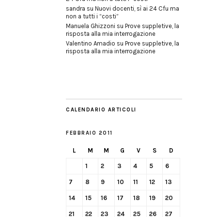
sandra
su
Nuovi docenti, sì ai 24 Cfu ma
non a tutti i “costi”
Manuela Ghizzoni
su
Prove suppletive, la
risposta alla mia interrogazione
Valentino Amadio
su
Prove suppletive, la
risposta alla mia interrogazione
CALENDARIO ARTICOLI
FEBBRAIO 2011
L
M
M
G
V
S
D
1
2
3
4
5
6
7
8
9
10
11
12
13
14
15
16
17
18
19
20
21
22
23
24
25
26
27