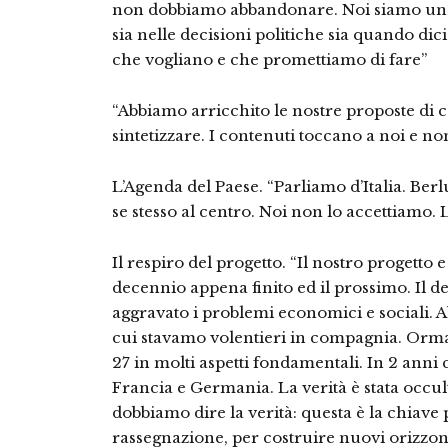
non dobbiamo abbandonare. Noi siamo un p
sia nelle decisioni politiche sia quando di
che vogliano e che promettiamo di fare”
“Abbiamo arricchito le nostre proposte di
sintetizzare. I contenuti toccano a noi e n
L’Agenda del Paese. “Parliamo d’Italia. Ber
se stesso al centro. Noi non lo accettiamo. L’
Il respiro del progetto. “Il nostro progetto
decennio appena finito ed il prossimo. Il 
aggravato i problemi economici e sociali. 
cui stavamo volentieri in compagnia. Ormai
27 in molti aspetti fondamentali. In 2 anni 
Francia e Germania. La verità è stata occu
dobbiamo dire la verità: questa è la chiave p
rassegnazione, per costruire nuovi orizzont