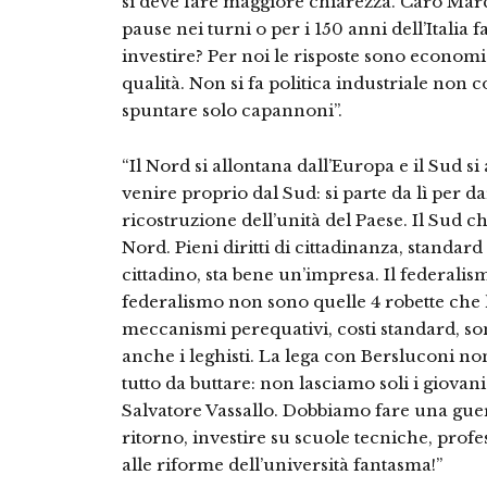
si deve fare maggiore chiarezza. Caro Mar
pause nei turni o per i 150 anni dell’Italia
investire? Per noi le risposte sono economi
qualità. Non si fa politica industriale non 
spuntare solo capannoni”.
“Il Nord si allontana dall’Europa e il Sud s
venire proprio dal Sud: si parte da lì per d
ricostruzione dell’unità del Paese. Il Sud ch
Nord. Pieni diritti di cittadinanza, standar
cittadino, sta bene un’impresa. Il federali
federalismo non sono quelle 4 robette che ha
meccanismi perequativi, costi standard, s
anche i leghisti. La lega con Bersluconi no
tutto da buttare: non lasciamo soli i giova
Salvatore Vassallo. Dobbiamo fare una guer
ritorno, investire su scuole tecniche, profe
alle riforme dell’università fantasma!”