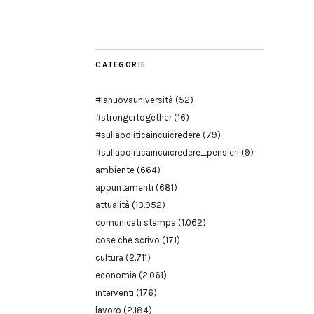
Modena
CATEGORIE
#lanuovauniversità
(52)
#strongertogether
(16)
#sullapoliticaincuicredere
(79)
#sullapoliticaincuicredere_pensieri
(9)
ambiente
(664)
appuntamenti
(681)
attualità
(13.952)
comunicati stampa
(1.062)
cose che scrivo
(171)
cultura
(2.711)
economia
(2.061)
interventi
(176)
lavoro
(2.184)