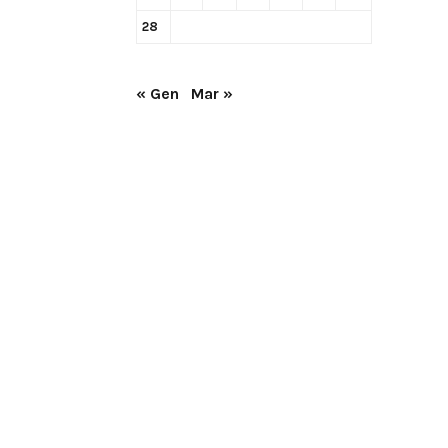
28
« Gen
Mar »