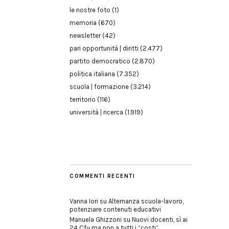
le nostre foto
(1)
memoria
(670)
newsletter
(42)
pari opportunità | diritti
(2.477)
partito democratico
(2.870)
politica italiana
(7.352)
scuola | formazione
(3.214)
territorio
(116)
università | ricerca
(1.919)
COMMENTI RECENTI
Vanna Iori
su
Alternanza scuola-lavoro,
potenziare contenuti educativi
Manuela Ghizzoni
su
Nuovi docenti, sì ai
24 Cfu ma non a tutti i “costi”