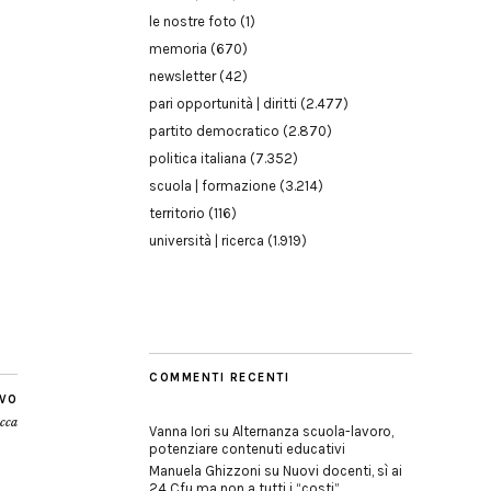
le nostre foto
(1)
memoria
(670)
newsletter
(42)
pari opportunità | diritti
(2.477)
partito democratico
(2.870)
politica italiana
(7.352)
scuola | formazione
(3.214)
territorio
(116)
università | ricerca
(1.919)
COMMENTI RECENTI
IVO
icca
Vanna Iori
su
Alternanza scuola-lavoro,
potenziare contenuti educativi
Manuela Ghizzoni
su
Nuovi docenti, sì ai
24 Cfu ma non a tutti i “costi”