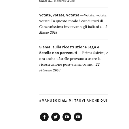
stato il...
8 Marzo 2018
Votate, votate, votate!
Votate, votate,
votate! In questo modo i conduttori di
Canzonissima invitavano gli italiani a...
2
Marzo 2018
Sisma, sulla ricostruzione Lega e
5stelle non pervenuti
Prima Salvini, e
ora anche i 5stelle provano a usare la
ricostruzione post-sisma come...
22
Febbraio 2018
#MANUSOCIAL: MI TROVI ANCHE QUI
Facebook
Twitter
YouTube
YouTube
Manu
PD