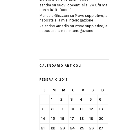
sandra
su
Nuovi docenti, sì ai 24 Cfu ma
non a tutti i “costi”
Manuela Ghizzoni
su
Prove suppletive, la
risposta alla mia interrogazione
Valentino Amadio
su
Prove suppletive, la
risposta alla mia interrogazione
CALENDARIO ARTICOLI
FEBBRAIO 2011
L
M
M
G
V
S
D
1
2
3
4
5
6
7
8
9
10
11
12
13
14
15
16
17
18
19
20
21
22
23
24
25
26
27