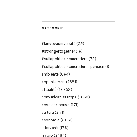
Modena
CATEGORIE
#lanuovauniversità
(52)
#strongertogether
(16)
#sullapoliticaincuicredere
(79)
#sullapoliticaincuicredere_pensieri
(9)
ambiente
(664)
appuntamenti
(681)
attualità
(13.952)
comunicati stampa
(1.062)
cose che scrivo
(171)
cultura
(2.711)
economia
(2.061)
interventi
(176)
lavoro
(2.184)