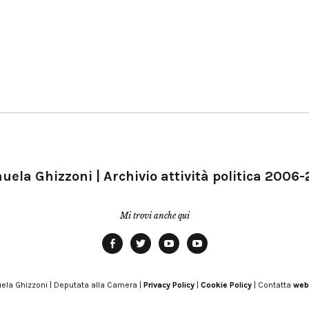
ela Ghizzoni | Archivio attività politica 2006
Mi trovi anche qui
Facebook
Twitter
YouTube
YouTube
Manu
PD
Modena
ela Ghizzoni | Deputata alla Camera |
Privacy Policy
|
Cookie Policy
| Contatta
web