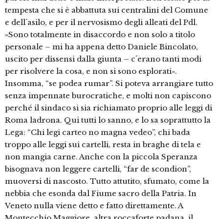
tempesta che si è abbattuta sui centralini del Comune
e dell´asilo, e per il nervosismo degli alleati del Pdl.
«Sono totalmente in disaccordo e non solo a titolo
personale – mi ha appena detto Daniele Bincolato,
uscito per dissensi dalla giunta – c´erano tanti modi
per risolvere la cosa, e non si sono esplorati».
Insomma, “se podea rumar”. Si poteva arrangiare tutto
senza impennate burocratiche, e molti non capiscono
perché il sindaco si sia richiamato proprio alle leggi di
Roma ladrona. Qui tutti lo sanno, e lo sa soprattutto la
Lega: “Chi legi carteo no magna vedeo”, chi bada
troppo alle leggi sui cartelli, resta in braghe di tela e
non mangia carne. Anche con la piccola Speranza
bisognava non leggere cartelli, “far de scondion”,
muoversi di nascosto. Tutto attutito, sfumato, come la
nebbia che esonda dal Fiume sacro della Patria. In
Veneto nulla viene detto e fatto direttamente. A
Montecchio Maggiore, altra roccaforte padana, il