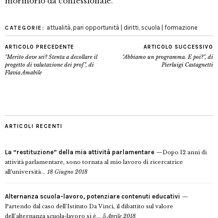
mormorio da confessionale.
attualità
,
pari opportunità | diritti
,
scuola | formazione
CATEGORIE:
ARTICOLO PRECEDENTE
ARTICOLO SUCCESSIVO
"Merito dove sei? Stenta a decollare il
"Abbiamo un programma. E poi?", di
progetto di valutazione dei prof", di
Pierluigi Castagnetti
Flavia Amabile
ARTICOLI RECENTI
La “restituzione” della mia attività parlamentare
Dopo 12 anni di
attività parlamentare, sono tornata al mio lavoro di ricercatrice
all’università...
18 Giugno 2018
Alternanza scuola-lavoro, potenziare contenuti educativi
Partendo dal caso dell’Istituto Da Vinci, il dibattito sul valore
dell’alternanza scuola-lavoro si è...
5 Aprile 2018