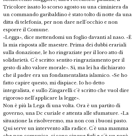
Tricolore issato lo scorso agosto su una ciminiera da
un commando garibaldino è stato tolto di notte da una
ditta di telefonia, per non dare nell´occhio e non
esporre il Comune.
«Legga», dice mettendomi un foglio davanti al naso. «È
la mia risposta alle maestre. Prima dei dubbi erariali
sulla donazione, le ho ringraziate per il loro atto di
solidarietà. C´è scritto: sentito ringraziamento per il
gesto di alto valore morale». Sì, ma lei ha dichiarato
che il padre era un fondamentalista islamico. «Se ho
fatto capire questo, mi dispiace. Io ho detto
integralista, e sullo Zingarelli c´è scritto che vuol dire
rigoroso nell´applicare la legge».
Non è più la Lega di una volta. Ora è un partito di
governo, una Dc curiale e attenta alle sfumature. «La
situazione la risolveremo, ma non con i buoni pasto.
Qui serve un intervento alla radice. C´è una mamma
che non comunica, ci sono cinque figli e c´è un papà