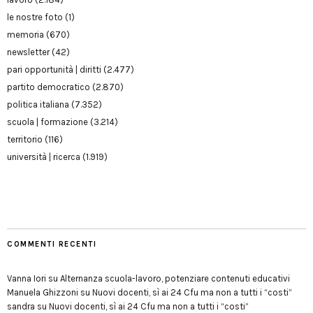
le nostre foto
(1)
memoria
(670)
newsletter
(42)
pari opportunità | diritti
(2.477)
partito democratico
(2.870)
politica italiana
(7.352)
scuola | formazione
(3.214)
territorio
(116)
università | ricerca
(1.919)
COMMENTI RECENTI
Vanna Iori
su
Alternanza scuola-lavoro, potenziare contenuti educativi
Manuela Ghizzoni
su
Nuovi docenti, sì ai 24 Cfu ma non a tutti i “costi”
sandra
su
Nuovi docenti, sì ai 24 Cfu ma non a tutti i “costi”