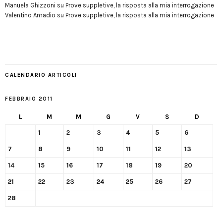
Manuela Ghizzoni
su
Prove suppletive, la risposta alla mia interrogazione
Valentino Amadio
su
Prove suppletive, la risposta alla mia interrogazione
CALENDARIO ARTICOLI
FEBBRAIO 2011
L
M
M
G
V
S
D
1
2
3
4
5
6
7
8
9
10
11
12
13
14
15
16
17
18
19
20
21
22
23
24
25
26
27
28