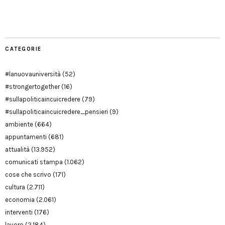
Manu
PD
Modena
CATEGORIE
#lanuovauniversità
(52)
#strongertogether
(16)
#sullapoliticaincuicredere
(79)
#sullapoliticaincuicredere_pensieri
(9)
ambiente
(664)
appuntamenti
(681)
attualità
(13.952)
comunicati stampa
(1.062)
cose che scrivo
(171)
cultura
(2.711)
economia
(2.061)
interventi
(176)
lavoro
(2.184)