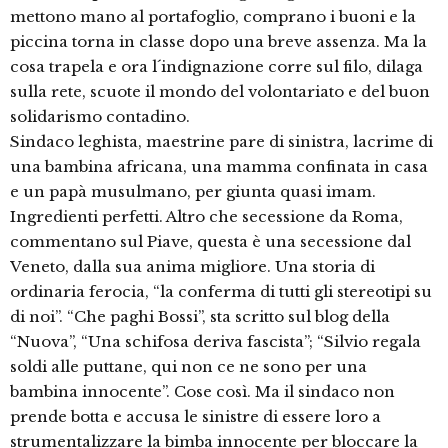
mettono mano al portafoglio, comprano i buoni e la
piccina torna in classe dopo una breve assenza. Ma la
cosa trapela e ora l´indignazione corre sul filo, dilaga
sulla rete, scuote il mondo del volontariato e del buon
solidarismo contadino.
Sindaco leghista, maestrine pare di sinistra, lacrime di
una bambina africana, una mamma confinata in casa
e un papà musulmano, per giunta quasi imam.
Ingredienti perfetti. Altro che secessione da Roma,
commentano sul Piave, questa è una secessione dal
Veneto, dalla sua anima migliore. Una storia di
ordinaria ferocia, “la conferma di tutti gli stereotipi su
di noi”. “Che paghi Bossi”, sta scritto sul blog della
“Nuova”, “Una schifosa deriva fascista”; “Silvio regala
soldi alle puttane, qui non ce ne sono per una
bambina innocente”. Cose così. Ma il sindaco non
prende botta e accusa le sinistre di essere loro a
strumentalizzare la bimba innocente per bloccare la