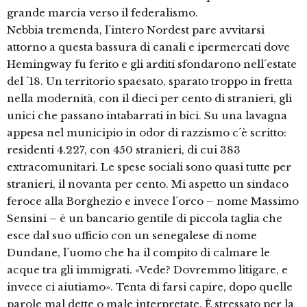
grande marcia verso il federalismo.
Nebbia tremenda, l´intero Nordest pare avvitarsi
attorno a questa bassura di canali e ipermercati dove
Hemingway fu ferito e gli arditi sfondarono nell´estate
del ´18. Un territorio spaesato, sparato troppo in fretta
nella modernità, con il dieci per cento di stranieri, gli
unici che passano intabarrati in bici. Su una lavagna
appesa nel municipio in odor di razzismo c´è scritto:
residenti 4.227, con 450 stranieri, di cui 383
extracomunitari. Le spese sociali sono quasi tutte per
stranieri, il novanta per cento. Mi aspetto un sindaco
feroce alla Borghezio e invece l´orco – nome Massimo
Sensini – è un bancario gentile di piccola taglia che
esce dal suo ufficio con un senegalese di nome
Dundane, l´uomo che ha il compito di calmare le
acque tra gli immigrati. «Vede? Dovremmo litigare, e
invece ci aiutiamo». Tenta di farsi capire, dopo quelle
parole mal dette o male interpretate. È stressato per la