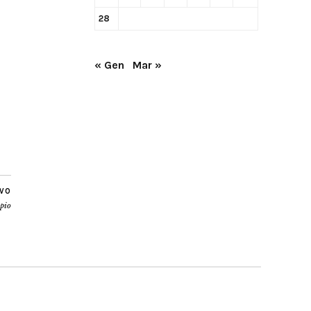
28
« Gen
Mar »
IVO
apio