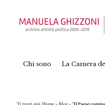
Chi sono
La Camera de
Ti trovi qui:
Home
»
Blog
»
"Il Paese cominc