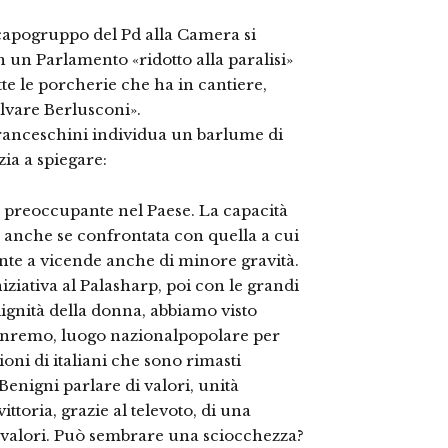
capogruppo del Pd alla Camera si
 un Parlamento «ridotto alla paralisi»
te le porcherie che ha in cantiere,
alvare Berlusconi».
Franceschini individua un barlume di
ia a spiegare:
e preoccupante nel Paese. La capacità
a, anche se confrontata con quella a cui
ronte a vicende anche di minore gravità.
iziativa al Palasharp, poi con le grandi
 dignità della donna, abbiamo visto
 Sanremo, luogo nazionalpopolare per
ioni di italiani che sono rimasti
 Benigni parlare di valori, unità
vittoria, grazie al televoto, di una
 valori. Può sembrare una sciocchezza?