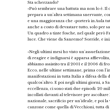
Sta scherzando?
«Può sembrare una battuta ma non lo è. Il 
prepara a un`altra settimana snervante, con
e una maggioranza che «porterà in Aula tut
anche a costo di devastare tutto, solo per s
Un quadro a tinte fosche, nel quale però 
luce. Che viene da Sanremo? Sorride, e iniz
«Negli ultimi mesi ho visto un`assuefazion
di reagire e indignarsi è apparsa affievolit
abbiamo assistito tra il 2001 e il 2006 di f
Ecco, nelle ultime settimane, prima con l`in
manifestazioni in tutta Italia a difesa della
qualcos`altro. E poi negli ultimi giorni, a
eccellenza, ci sono stati due episodi: 20 mil
incollati davanti al televisore per ascoltare
nazionale, sacrificio per un`ideale, e poi la 
canzone come quella di Vecchioni, tutta di