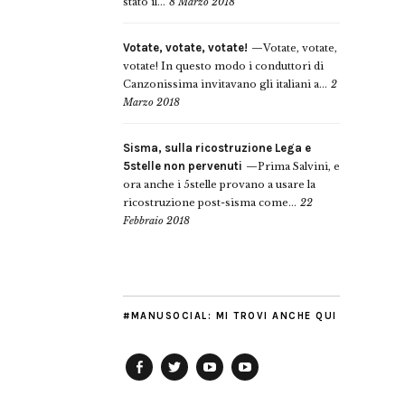
stato il...
8 Marzo 2018
Votate, votate, votate!
Votate, votate,
votate! In questo modo i conduttori di
Canzonissima invitavano gli italiani a...
2
Marzo 2018
Sisma, sulla ricostruzione Lega e
5stelle non pervenuti
Prima Salvini, e
ora anche i 5stelle provano a usare la
ricostruzione post-sisma come...
22
Febbraio 2018
#MANUSOCIAL: MI TROVI ANCHE QUI
Facebook
Twitter
YouTube
YouTube
Manu
PD