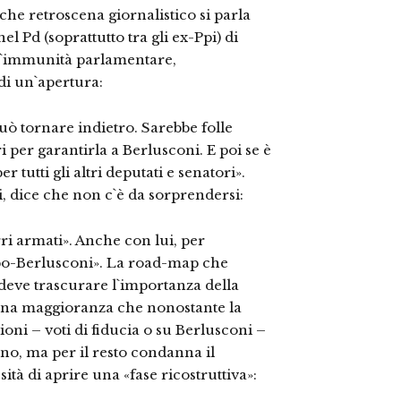
che retroscena giornalistico si parla
el Pd (soprattutto tra gli ex-Ppi) di
ll`immunità parlamentare,
di un`apertura:
può tornare indietro. Sarebbe folle
per garantirla a Berlusconi. E poi se è
 tutti gli altri deputati e senatori».
ni, dice che non c`è da sorprendersi:
i armati». Anche con lui, per
opo-Berlusconi». La road-map che
deve trascurare l`importanza della
i una maggioranza che nonostante la
oni – voti di fiducia o su Berlusconi –
rno, ma per il resto condanna il
sità di aprire una «fase ricostruttiva»: