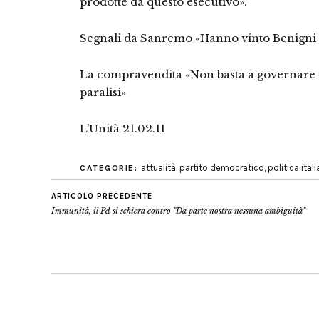
prodotte da questo esecutivo».
Segnali da Sanremo «Hanno vinto Benigni e
La compravendita «Non basta a governare in
paralisi»
L’Unità 21.02.11
attualità
,
partito democratico
,
politica ital
CATEGORIE:
ARTICOLO PRECEDENTE
Immunità, il Pd si schiera contro "Da parte nostra nessuna ambiguità"