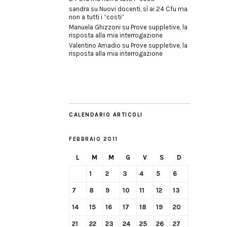
sandra
su
Nuovi docenti, sì ai 24 Cfu ma
non a tutti i “costi”
Manuela Ghizzoni
su
Prove suppletive, la
risposta alla mia interrogazione
Valentino Amadio
su
Prove suppletive, la
risposta alla mia interrogazione
CALENDARIO ARTICOLI
FEBBRAIO 2011
L
M
M
G
V
S
D
1
2
3
4
5
6
7
8
9
10
11
12
13
14
15
16
17
18
19
20
21
22
23
24
25
26
27