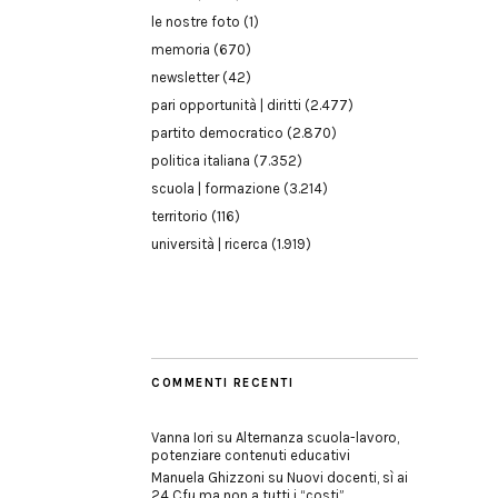
le nostre foto
(1)
memoria
(670)
newsletter
(42)
pari opportunità | diritti
(2.477)
partito democratico
(2.870)
politica italiana
(7.352)
scuola | formazione
(3.214)
territorio
(116)
università | ricerca
(1.919)
COMMENTI RECENTI
Vanna Iori
su
Alternanza scuola-lavoro,
potenziare contenuti educativi
Manuela Ghizzoni
su
Nuovi docenti, sì ai
24 Cfu ma non a tutti i “costi”