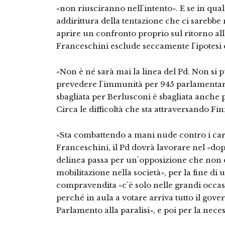
«non riusciranno nell`intento». E se in qual
addirittura della tentazione che ci sarebbe n
aprire un confronto proprio sul ritorno a
Franceschini esclude seccamente l`ipotesi 
«Non è né sarà mai la linea del Pd. Non si 
prevedere l`immunità per 945 parlamentari 
sbagliata per Berlusconi è sbagliata anche per
Circa le difficoltà che sta attraversando Fi
«Sta combattendo a mani nude contro i carr
Franceschini, il Pd dovrà lavorare nel «d
delinea passa per un`opposizione che non 
mobilitazione nella società», per la fine d
compravendita «c`è solo nelle grandi occasi
perché in aula a votare arriva tutto il gove
Parlamento alla paralisi», e poi per la neces