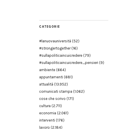
Modena
CATEGORIE
#lanuovauniversità
(52)
#strongertogether
(16)
#sullapoliticaincuicredere
(79)
#sullapoliticaincuicredere_pensieri
(9)
ambiente
(664)
appuntamenti
(681)
attualità
(13.952)
comunicati stampa
(1.062)
cose che scrivo
(171)
cultura
(2.711)
economia
(2.061)
interventi
(176)
lavoro
(2.184)