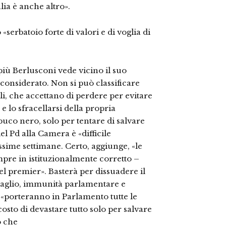
lia è anche altro».
serbatoio forte di valori e di voglia di
 più Berlusconi vede vicino il suo
considerato. Non si può classificare
li, che accettano di perdere per evitare
a e lo sfracellarsi della propria
buco nero, solo per tentare di salvare
l Pd alla Camera è «difficile
sime settimane. Certo, aggiunge, «le
pre in istituzionalmente corretto –
l premier». Basterà per dissuadere il
avaglio, immunità parlamentare e
 «porteranno in Parlamento tutte le
sto di devastare tutto solo per salvare
o che