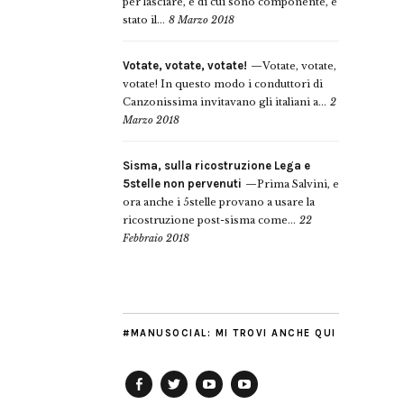
per lasciare, e di cui sono componente, è
stato il...
8 Marzo 2018
Votate, votate, votate!
Votate, votate,
votate! In questo modo i conduttori di
Canzonissima invitavano gli italiani a...
2
Marzo 2018
Sisma, sulla ricostruzione Lega e
5stelle non pervenuti
Prima Salvini, e
ora anche i 5stelle provano a usare la
ricostruzione post-sisma come...
22
Febbraio 2018
#MANUSOCIAL: MI TROVI ANCHE QUI