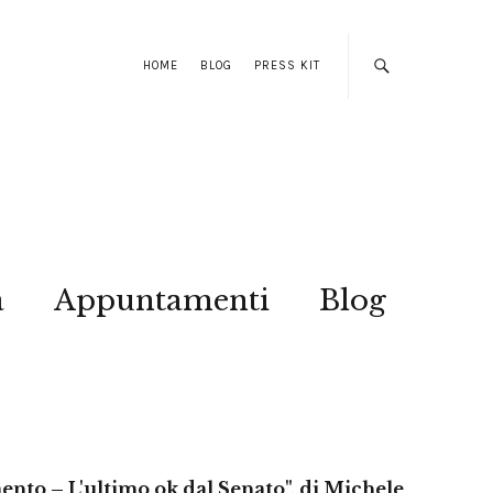
HOME
BLOG
PRESS KIT
a
Appuntamenti
Blog
nto – L'ultimo ok dal Senato", di Michele