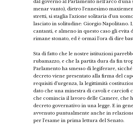
dal governo al Parlamento nell’arco d’una 
menar vanto), dietro l’ennesimo maxiemend
stretti, si staglia l’azione solitaria d’un uo
lasciato in solitudine: Giorgio Napolitano. 
cantanti, e almeno in questo caso gli evita
rimane stonato, ed è ormai l’ora di dire ba
Sta di fatto che le nostre istituzioni parre
rubamazzo, e che la partita dura da fin tro
Parlamento ha smesso di legiferare, sicché 
decreto viene presentato alla firma del capo
requisiti d’urgenza, la legittimità costituzi
dato che una minestra di cavoli e carciofi 
che comincia il lavoro delle Camere, che h
decreto governativo in una legge. E in gene
avvenuto puntualmente anche in relazione 
per l’esame in prima lettura del Senato.