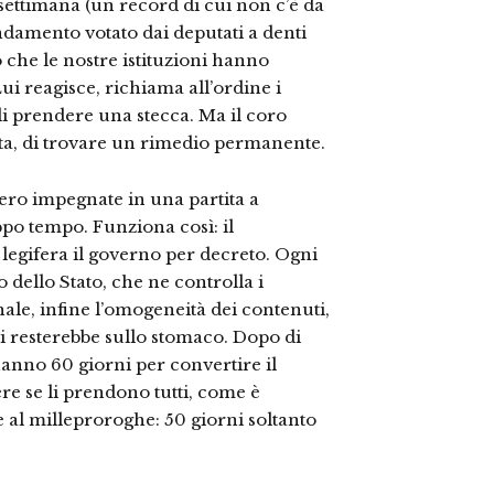
settimana (un record di cui non c’è da
amento votato dai deputati a denti
mo che le nostre istituzioni hanno
Lui reagisce, richiama all’ordine i
 di prendere una stecca. Ma il coro
sta, di trovare un rimedio permanente.
bbero impegnate in una partita a
ppo tempo. Funziona così: il
legifera il governo per decreto. Ogni
 dello Stato, che ne controlla i
onale, infine l’omogeneità dei contenuti,
ci resterebbe sullo stomaco. Dopo di
anno 60 giorni per convertire il
re se li prendono tutti, come è
al milleproroghe: 50 giorni soltanto