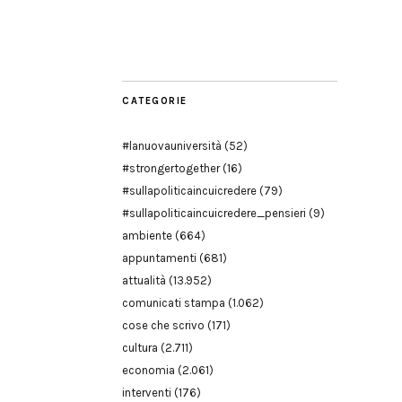
Facebook
Twitter
YouTube
YouTube
Manu
PD
Modena
CATEGORIE
#lanuovauniversità
(52)
#strongertogether
(16)
#sullapoliticaincuicredere
(79)
#sullapoliticaincuicredere_pensieri
(9)
ambiente
(664)
appuntamenti
(681)
attualità
(13.952)
comunicati stampa
(1.062)
cose che scrivo
(171)
cultura
(2.711)
economia
(2.061)
interventi
(176)