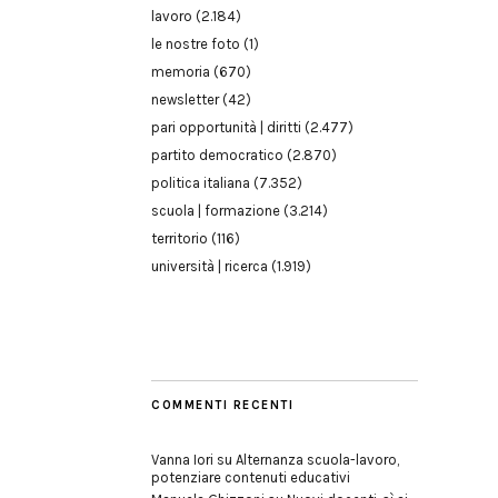
lavoro
(2.184)
le nostre foto
(1)
memoria
(670)
newsletter
(42)
pari opportunità | diritti
(2.477)
partito democratico
(2.870)
politica italiana
(7.352)
scuola | formazione
(3.214)
territorio
(116)
università | ricerca
(1.919)
COMMENTI RECENTI
Vanna Iori
su
Alternanza scuola-lavoro,
potenziare contenuti educativi