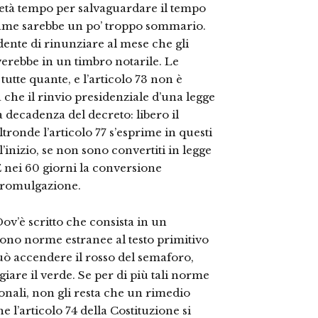
età tempo per salvaguardare il tempo
esame sarebbe un po’ troppo sommario.
nte di rinunziare al mese che gli
verebbe in un timbro notarile. Le
utte quante, e l’articolo 73 non è
 che il rinvio presidenziale d’una legge
decadenza del decreto: libero il
ltronde l’articolo 77 s’esprime in questi
l’inizio, se non sono convertiti in legge
E nei 60 giorni la conversione
 promulgazione.
Dov’è scritto che consista in un
ono norme estranee al testo primitivo
può accendere il rosso del semaforo,
iare il verde. Se per di più tali norme
ionali, non gli resta che un rimedio
 l’articolo 74 della Costituzione si