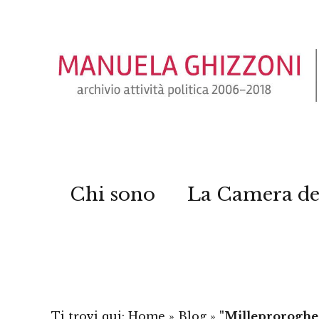
Chi sono
La Camera de
Ti trovi qui:
Home
»
Blog
»
"Milleproroghe,