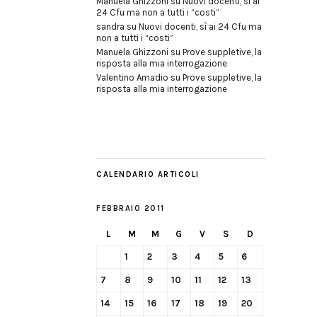
Manuela Ghizzoni
su
Nuovi docenti, sì ai
24 Cfu ma non a tutti i “costi”
sandra
su
Nuovi docenti, sì ai 24 Cfu ma
non a tutti i “costi”
Manuela Ghizzoni
su
Prove suppletive, la
risposta alla mia interrogazione
Valentino Amadio
su
Prove suppletive, la
risposta alla mia interrogazione
CALENDARIO ARTICOLI
FEBBRAIO 2011
L
M
M
G
V
S
D
1
2
3
4
5
6
7
8
9
10
11
12
13
14
15
16
17
18
19
20