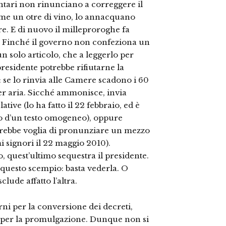
entari non rinunciano a correggere il
come un otre di vino, lo annacquano
e. E di nuovo il milleproroghe fa
mi. Finché il governo non confeziona un
solo articolo, che a leggerlo per
presidente potrebbe rifiutarne la
 se lo rinvia alle Camere scadono i 60
er aria. Sicché ammonisce, invia
tive (lo ha fatto il 22 febbraio, ed è
no d’un testo omogeneo), oppure
avrebbe voglia di pronunziare un mezzo
mi signori il 22 maggio 2010).
 quest’ultimo sequestra il presidente.
a questo scempio: basta vederla. O
lude affatto l’altra.
orni per la conversione dei decreti,
e per la promulgazione. Dunque non si