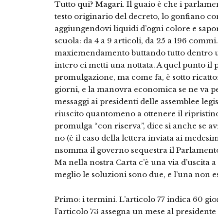
Tutto qui? Magari. Il guaio è che i parlam
testo originario del decreto, lo gonfiano 
aggiungendovi liquidi d’ogni colore e sapor
scuola: da 4 a 9 articoli, da 25 a 196 com
maxiemendamento buttando tutto dentro un 
intero ci metti una nottata. A quel punto il 
promulgazione, ma come fa, è sotto ricatto:
giorni, e la manovra economica se ne va p
messaggi ai presidenti delle assemblee legisla
riuscito quantomeno a ottenere il ripristi
promulga “con riserva”, dice sì anche se 
no (è il caso della lettera inviata ai medesi
nsomma il governo sequestra il Parlamento,
Ma nella nostra Carta c’è una via d’uscita 
meglio le soluzioni sono due, e l’una non esc
Primo: i termini. L’articolo 77 indica 60 gi
l’articolo 73 assegna un mese al president