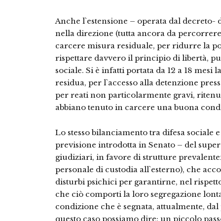
Anche l`estensione – operata dal decreto- d
nella direzione (tutta ancora da percorrere 
carcere misura residuale, per ridurre la p
rispettare davvero il principio di libertà, 
sociale. Si è infatti portata da 12 a 18 mesi 
residua, per l`accesso alla detenzione pres
per reati non particolarmente gravi, ritenu
abbiano tenuto in carcere una buona condo
Lo stesso bilanciamento tra difesa sociale e
previsione introdotta in Senato – del super
giudiziari, in favore di strutture prevalent
personale di custodia all`esterno), che accol
disturbi psichici per garantirne, nel rispetto 
che ciò comporti la loro segregazione lont
condizione che è segnata, attualmente, dal
questo caso possiamo dire: un piccolo passo