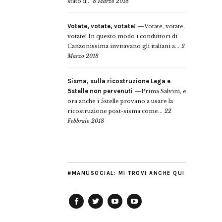
stato il...
8 Marzo 2018
Votate, votate, votate!
Votate, votate,
votate! In questo modo i conduttori di
Canzonissima invitavano gli italiani a...
2
Marzo 2018
Sisma, sulla ricostruzione Lega e
5stelle non pervenuti
Prima Salvini, e
ora anche i 5stelle provano a usare la
ricostruzione post-sisma come...
22
Febbraio 2018
#MANUSOCIAL: MI TROVI ANCHE QUI
Facebook
Twitter
YouTube
YouTube
Manu
PD