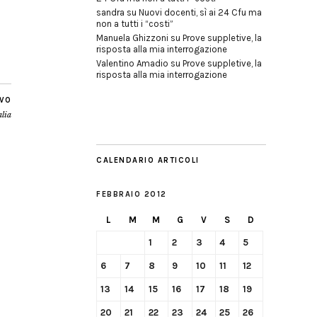
sandra
su
Nuovi docenti, sì ai 24 Cfu ma
non a tutti i “costi”
Manuela Ghizzoni
su
Prove suppletive, la
risposta alla mia interrogazione
Valentino Amadio
su
Prove suppletive, la
risposta alla mia interrogazione
IVO
alia
CALENDARIO ARTICOLI
FEBBRAIO 2012
L
M
M
G
V
S
D
1
2
3
4
5
6
7
8
9
10
11
12
13
14
15
16
17
18
19
20
21
22
23
24
25
26