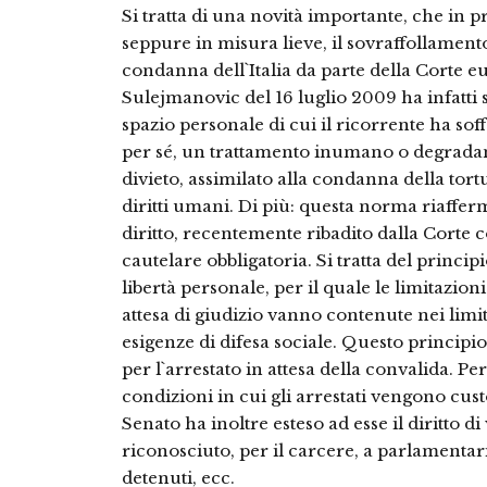
Si tratta di una novità importante, che in 
seppure in misura lieve, il sovraffollament
condanna dell`Italia da parte della Corte e
Sulejmanovic del 16 luglio 2009 ha infatti 
spazio personale di cui il ricorrente ha soffe
per sé, un trattamento inumano o degradant
divieto, assimilato alla condanna della to
diritti umani. Di più: questa norma riaffer
diritto, recentemente ribadito dalla Corte c
cautelare obbligatoria. Si tratta del princip
libertà personale, per il quale le limitazioni
attesa di giudizio vanno contenute nei limi
esigenze di difesa sociale. Questo principi
per l`arrestato in attesa della convalida. Pe
condizioni in cui gli arrestati vengono cust
Senato ha inoltre esteso ad esse il diritto di
riconosciuto, per il carcere, a parlamentari, 
detenuti, ecc.