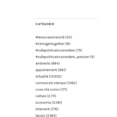
Modena
CATEGORIE
#lanuovauniversità
(52)
#strongertogether
(16)
#sullapoliticaincuicredere
(79)
#sullapoliticaincuicredere_pensieri
(9)
ambiente
(664)
appuntamenti
(681)
attualità
(13.952)
comunicati stampa
(1.062)
cose che scrivo
(171)
cultura
(2.711)
economia
(2.061)
interventi
(176)
lavoro
(2.184)