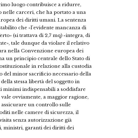
primo luogo contribuisce a ridurre,
o nelle carceri, che ha portato a una
uropea dei diritti umani. La sentenza
stabilito che «l`evidente mancanza di
rto» (si trattava di 2,7 mq) «integra, di
e», tale dunque da violare il relativo
rtura nella Convenzione europea dei
ma un principio centrale dello Stato di
ostituzionale in relazione alla custodia
io del minor sacrificio necessario della
 della stessa libertà del soggetto in
ti minimi indispensabili a soddisfare
o vale ovviamente, a maggior ragione,
r assicurare un controllo sulle
oditi nelle camere di sicurezza, il
 visita senza autorizzazione già
ministri, garanti dei diritti dei