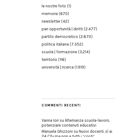
le nostre foto
(1)
memoria
(670)
newsletter
(42)
pari opportunità | diritti
(2.477)
partito democratico
(2.870)
politica italiana
(7.352)
scuola | formazione
(3.214)
territorio
(116)
università | ricerca
(1.919)
COMMENTI RECENTI
Vanna Iori
su
Alternanza scuola-lavoro,
potenziare contenuti educativi
Manuela Ghizzoni
su
Nuovi docenti, sì ai
24 Cfu ma non a tutti i “costi”