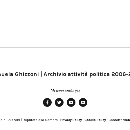
ela Ghizzoni | Archivio attività politica 2006
Mi trovi anche qui
Facebook
Twitter
YouTube
YouTube
Manu
PD
Modena
ela Ghizzoni | Deputata alla Camera |
Privacy Policy
|
Cookie Policy
| Contatta
web