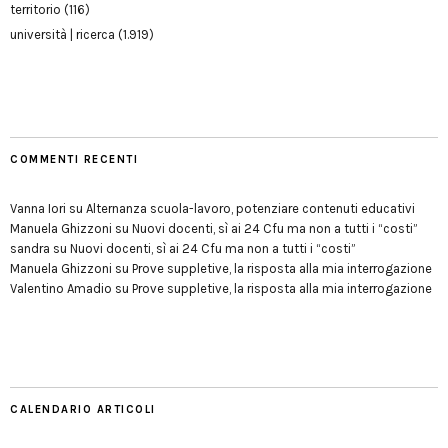
territorio
(116)
università | ricerca
(1.919)
COMMENTI RECENTI
Vanna Iori
su
Alternanza scuola-lavoro, potenziare contenuti educativi
Manuela Ghizzoni
su
Nuovi docenti, sì ai 24 Cfu ma non a tutti i “costi”
sandra
su
Nuovi docenti, sì ai 24 Cfu ma non a tutti i “costi”
Manuela Ghizzoni
su
Prove suppletive, la risposta alla mia interrogazione
Valentino Amadio
su
Prove suppletive, la risposta alla mia interrogazione
CALENDARIO ARTICOLI