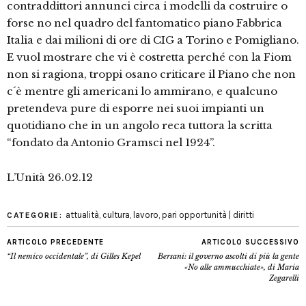
contraddittori annunci circa i modelli da costruire o
forse no nel quadro del fantomatico piano Fabbrica
Italia e dai milioni di ore di CIG a Torino e Pomigliano.
E vuol mostrare che vi è costretta perché con la Fiom
non si ragiona, troppi osano criticare il Piano che non
c´è mentre gli americani lo ammirano, e qualcuno
pretendeva pure di esporre nei suoi impianti un
quotidiano che in un angolo reca tuttora la scritta
“fondato da Antonio Gramsci nel 1924”.
L’Unità 26.02.12
attualità
,
cultura
,
lavoro
,
pari opportunità | diritti
CATEGORIE:
ARTICOLO PRECEDENTE
ARTICOLO SUCCESSIVO
“Il nemico occidentale”, di Gilles Kepel
Bersani: il governo ascolti di più la gente
«No alle ammucchiate», di Maria
Zegarelli