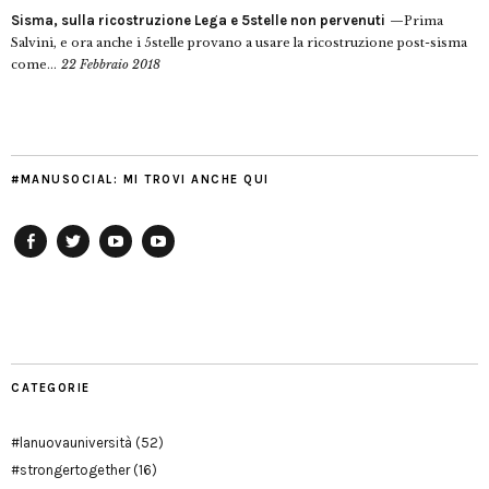
Sisma, sulla ricostruzione Lega e 5stelle non pervenuti
Prima
Salvini, e ora anche i 5stelle provano a usare la ricostruzione post-sisma
come...
22 Febbraio 2018
#MANUSOCIAL: MI TROVI ANCHE QUI
Facebook
Twitter
YouTube
YouTube
Manu
PD
Modena
CATEGORIE
#lanuovauniversità
(52)
#strongertogether
(16)