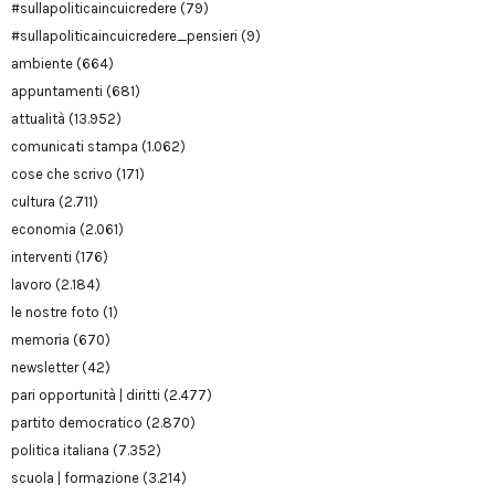
#sullapoliticaincuicredere
(79)
#sullapoliticaincuicredere_pensieri
(9)
ambiente
(664)
appuntamenti
(681)
attualità
(13.952)
comunicati stampa
(1.062)
cose che scrivo
(171)
cultura
(2.711)
economia
(2.061)
interventi
(176)
lavoro
(2.184)
le nostre foto
(1)
memoria
(670)
newsletter
(42)
pari opportunità | diritti
(2.477)
partito democratico
(2.870)
politica italiana
(7.352)
scuola | formazione
(3.214)