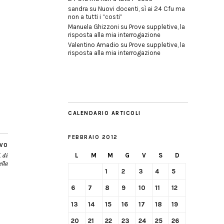
sandra
su
Nuovi docenti, sì ai 24 Cfu ma
non a tutti i “costi”
Manuela Ghizzoni
su
Prove suppletive, la
risposta alla mia interrogazione
Valentino Amadio
su
Prove suppletive, la
risposta alla mia interrogazione
CALENDARIO ARTICOLI
FEBBRAIO 2012
IVO
L
M
M
G
V
S
D
, di
ella
1
2
3
4
5
6
7
8
9
10
11
12
13
14
15
16
17
18
19
20
21
22
23
24
25
26