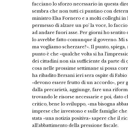
facciano lo sforzo necessario in questa d
sembra che non tutti ci puntino con determ
ministro Elsa Fornero e a molti colleghi in
permesso di alzare un po’ la voce, lo facc
ad andare fuori asse. Per giorni ho sentito 
lo avrebbe fatto comunque il governo. Mi s
ma vogliamo scherzare?». Il punto, spiega, no
punto è che «qualche volta si ha l’impress
dei cittadini non sia sufficiente da parte 
cosa nelle prossime settimane si possa corr
ha ribadito Bersani ieri sera ospite di Fabi
«devono essere frutto di un accordo», per g
dalla precarietà, aggiunge, fare una riform
trovando le risorse necessarie e poi, dato 
critico, bene lo sviluppo, «ma bisogna abbass
imprese che investono e sulle famiglie che
stata «una notizia positiva» sapere che il r
all’abbattimento della pressione fiscale.