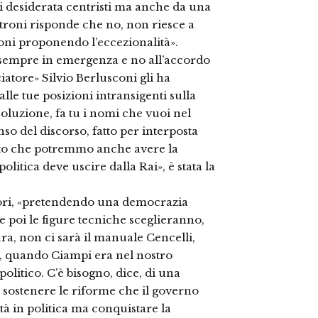
ai desiderata centristi ma anche da una
eltroni risponde che no, non riesce a
oni proponendo l’eccezionalità».
e sempre in emergenza e no all’accordo
atore» Silvio Berlusconi gli ha
lle tue posizioni intransigenti sulla
luzione, fa tu i nomi che vuoi nel
so del discorso, fatto per interposta
ato che potremmo anche avere la
litica deve uscire dalla Rai», è stata la
ttori, «pretendendo una democrazia
 e poi le figure tecniche sceglieranno,
ra, non ci sarà il manuale Cencelli,
 quando Ciampi era nel nostro
olitico. C’è bisogno, dice, di una
 sostenere le riforme che il governo
à in politica ma conquistare la