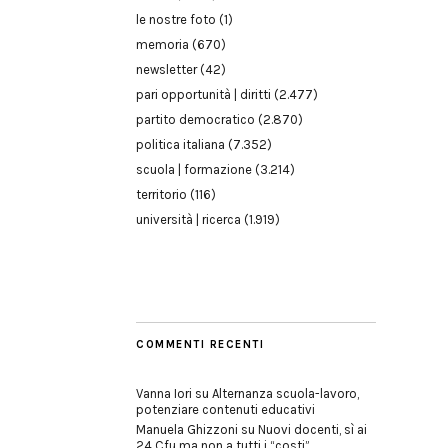
le nostre foto
(1)
memoria
(670)
newsletter
(42)
pari opportunità | diritti
(2.477)
partito democratico
(2.870)
politica italiana
(7.352)
scuola | formazione
(3.214)
territorio
(116)
università | ricerca
(1.919)
COMMENTI RECENTI
Vanna Iori
su
Alternanza scuola-lavoro,
potenziare contenuti educativi
Manuela Ghizzoni
su
Nuovi docenti, sì ai
24 Cfu ma non a tutti i “costi”