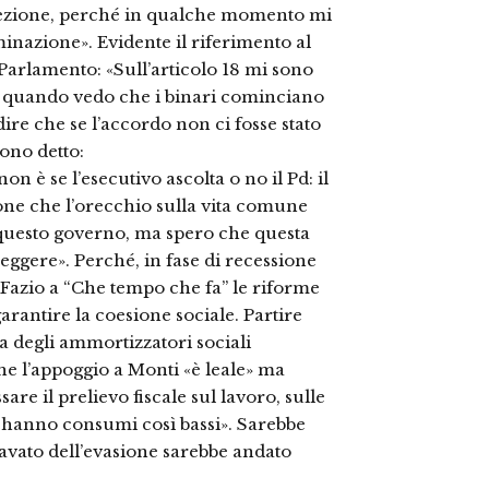
irezione, perché in qualche momento mi
inazione». Evidente il riferimento al
 Parlamento: «Sull’articolo 18 mi sono
io quando vedo che i binari cominciano
dire che se l’accordo non ci fosse stato
ono detto:
n è se l’esecutivo ascolta o no il Pd: il
ione che l’orecchio sulla vita comune
di questo governo, ma spero che questa
eggere». Perché, in fase di recessione
o Fazio a “Che tempo che fa” le riforme
arantire la coesione sociale. Partire
a degli ammortizzatori sociali
che l’appoggio a Monti «è leale» ma
are il prelievo fiscale sul lavoro, sulle
 hanno consumi così bassi». Sarebbe
icavato dell’evasione sarebbe andato