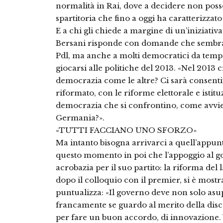
normalità in Rai, dove a decidere non posson
spartitoria che fino a oggi ha caratterizzato 
E a chi gli chiede a margine di un’iniziativa 
Bersani risponde con domande che sembrano
Pdl, ma anche a molti democratici da tempo
giocarsi alle politiche del 2013. «Nel 2013 
democrazia come le altre? Ci sarà consentit
riformato, con le riforme elettorale e istit
democrazia che si confrontino, come avvien
Germania?».
«TUTTI FACCIANO UNO SFORZO»
Ma intanto bisogna arrivarci a quell’appunt
questo momento in poi che l’appoggio al go
acrobazia per il suo partito: la riforma del 
dopo il colloquio con il premier, si è most
puntualizza: «Il governo deve non solo asu
francamente se guardo al merito della disc
per fare un buon accordo, di innovazione. V