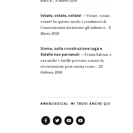
stato il...
8 Marzo 2018
Votate, votate, votate!
Votate, votate,
votate! In questo modo i conduttori di
Canzonissima invitavano gli italiani a...
2
Marzo 2018
Sisma, sulla ricostruzione Lega e
5stelle non pervenuti
Prima Salvini, e
ora anche i 5stelle provano a usare la
ricostruzione post-sisma come...
22
Febbraio 2018
#MANUSOCIAL: MI TROVI ANCHE QUI
Facebook
Twitter
YouTube
YouTube
Manu
PD