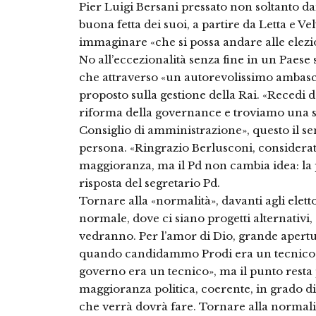
Pier Luigi Bersani pressato non soltanto d
buona fetta dei suoi, a partire da Letta e V
immaginare «che si possa andare alle elezi
No all’eccezionalità senza fine in un Paes
che attraverso «un autorevolissimo ambasci
proposto sulla gestione della Rai. «Recedi da
riforma della governance e troviamo una so
Consiglio di amministrazione», questo il sen
persona. «Ringrazio Berlusconi, consider
maggioranza, ma il Pd non cambia idea: la po
risposta del segretario Pd.
Tornare alla «normalità», davanti agli ele
normale, dove ci siano progetti alternativi,
vedranno. Per l’amor di Dio, grande apertu
quando candidammo Prodi era un tecnico,
governo era un tecnico», ma il punto resta p
maggioranza politica, coerente, in grado di
che verrà dovrà fare. Tornare alla normalit