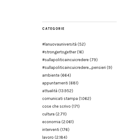
Modena
CATEGORIE
#lanuovauniversità
(52)
#strongertogether
(16)
#sullapoliticaincuicredere
(79)
#sullapoliticaincuicredere_pensieri
(9)
ambiente
(664)
appuntamenti
(681)
attualità
(13.952)
comunicati stampa
(1.062)
cose che scrivo
(171)
cultura
(2.711)
economia
(2.061)
interventi
(176)
lavoro
(2.184)