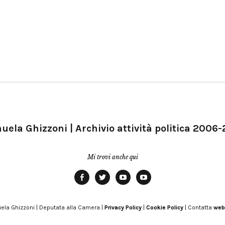
ela Ghizzoni | Archivio attività politica 2006
Mi trovi anche qui
Facebook
Twitter
YouTube
YouTube
Manu
PD
Modena
ela Ghizzoni | Deputata alla Camera |
Privacy Policy
|
Cookie Policy
| Contatta
web