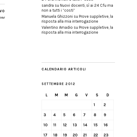
sandra
su
Nuovi docenti, sì ai 24 Cfu ma
non a tutti i “costi”
IVO
Manuela Ghizzoni
su
Prove suppletive, la
mone
risposta alla mia interrogazione
Valentino Amadio
su
Prove suppletive, la
risposta alla mia interrogazione
CALENDARIO ARTICOLI
SETTEMBRE 2012
L
M
M
G
V
S
D
1
2
3
4
5
6
7
8
9
10
11
12
13
14
15
16
17
18
19
20
21
22
23