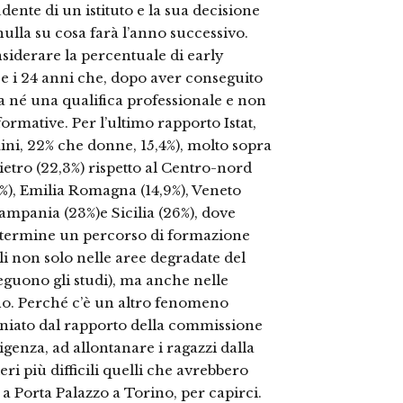
udente di un istituto e la sua decisione
nulla su cosa farà l’anno successivo.
iderare la percentuale di early
8 e i 24 anni che, dopo aver conseguito
 né una qualifica professionale e non
 formative. Per l’ultimo rapporto Istat,
mini, 22% che donne, 15,4%), molto sopra
etro (22,3%) rispetto al Centro-nord
,4%), Emilia Romagna (14,9%), Veneto
Campania (23%)e Sicilia (26%), dove
 termine un percorso di formazione
i non solo nelle aree degradate del
guono gli studi), ma anche nelle
no. Perché c’è un altro fenomeno
moniato dal rapporto della commissione
igenza, ad allontanare i ragazzi dalla
eri più difficili quelli che avrebbero
a Porta Palazzo a Torino, per capirci.