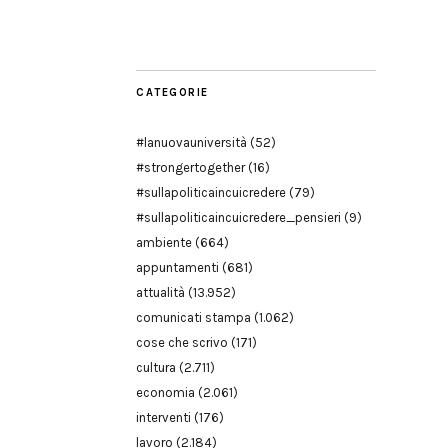
Modena
CATEGORIE
#lanuovauniversità
(52)
#strongertogether
(16)
#sullapoliticaincuicredere
(79)
#sullapoliticaincuicredere_pensieri
(9)
ambiente
(664)
appuntamenti
(681)
attualità
(13.952)
comunicati stampa
(1.062)
cose che scrivo
(171)
cultura
(2.711)
economia
(2.061)
interventi
(176)
lavoro
(2.184)