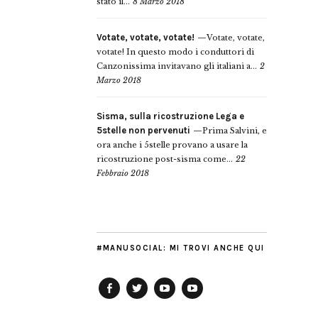
stato il...
8 Marzo 2018
Votate, votate, votate!
Votate, votate,
votate! In questo modo i conduttori di
Canzonissima invitavano gli italiani a...
2
Marzo 2018
Sisma, sulla ricostruzione Lega e
5stelle non pervenuti
Prima Salvini, e
ora anche i 5stelle provano a usare la
ricostruzione post-sisma come...
22
Febbraio 2018
#MANUSOCIAL: MI TROVI ANCHE QUI
Facebook
Twitter
YouTube
YouTube
Manu
PD