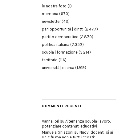
le nostre foto
(1)
memoria
(670)
newsletter
(42)
pari opportunità | diritti
(2.477)
partito democratico
(2.870)
politica italiana
(7.352)
scuola | formazione
(3.214)
territorio
(116)
università | ricerca
(1.919)
COMMENTI RECENTI
Vanna Iori
su
Alternanza scuola-lavoro,
potenziare contenuti educativi
Manuela Ghizzoni
su
Nuovi docenti, sì ai
24 Cfu ma non a tutti i “costi”