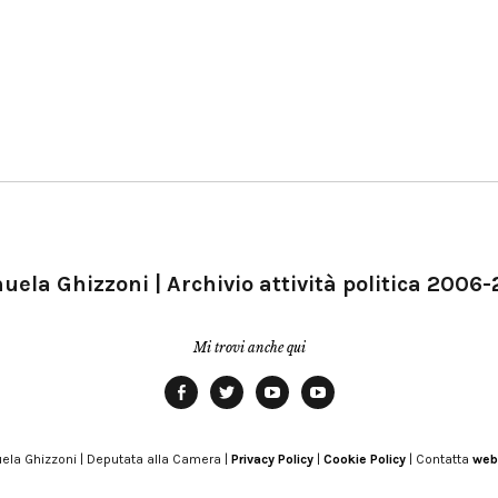
ela Ghizzoni | Archivio attività politica 2006
Mi trovi anche qui
Facebook
Twitter
YouTube
YouTube
Manu
PD
Modena
ela Ghizzoni | Deputata alla Camera |
Privacy Policy
|
Cookie Policy
| Contatta
web