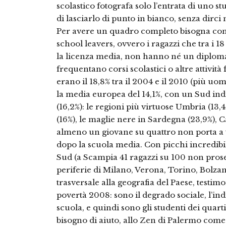
scolastico fotografa solo l’entrata di uno st
di lasciarlo di punto in bianco, senza dirci 
Per avere un quadro completo bisogna cons
school leavers, ovvero i ragazzi che tra i 1
la licenza media, non hanno né un diploma
frequentano corsi scolastici o altre attività
erano il 18,8% tra il 2004 e il 2010 (più uo
la media europea del 14,1%, con un Sud indi
(16,2%): le regioni più virtuose Umbria (13
(16%), le maglie nere in Sardegna (23,9%), 
almeno un giovane su quattro non porta a
dopo la scuola media. Con picchi incredibil
Sud (a Scampia 41 ragazzi su 100 non prose
periferie di Milano, Verona, Torino, Bolza
trasversale alla geografia del Paese, testi
povertà 2008: sono il degrado sociale, l’ind
scuola, e quindi sono gli studenti dei quarti
bisogno di aiuto, allo Zen di Palermo come 