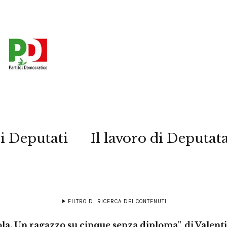
i Deputati
Il lavoro di Deputat
FILTRO DI RICERCA DEI CONTENUTI
ola. Un ragazzo su cinque senza diploma", di Valent