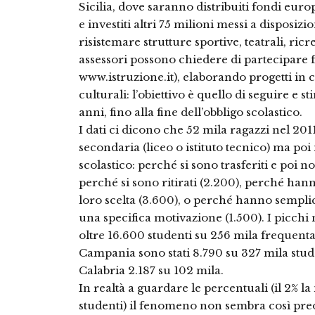
Sicilia, dove saranno distribuiti fondi euro
e investiti altri 75 milioni messi a disposiz
risistemare strutture sportive, teatrali, ricrea
assessori possono chiedere di partecipare fi
www.istruzione.it), elaborando progetti in 
culturali: l’obiettivo è quello di seguire e s
anni, fino alla fine dell’obbligo scolastico.
I dati ci dicono che 52 mila ragazzi nel 201
secondaria (liceo o istituto tecnico) ma po
scolastico: perché si sono trasferiti e poi
perché si sono ritirati (2.200), perché ha
loro scelta (3.600), o perché hanno sempli
una specifica motivazione (1.500). I picchi n
oltre 16.600 studenti su 256 mila frequenta
Campania sono stati 8.790 su 327 mila studen
Calabria 2.187 su 102 mila.
In realtà a guardare le percentuali (il 2% la
studenti) il fenomeno non sembra così pre