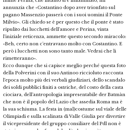
Infine Perina, che intanto si è infiammato, mi
annunzia che «Costantino dopo aver trionfato sul
pagano Massenzio passerà con i suoi uomini il Ponte
Milvio». Gli chiedo se è per questo che il ponte è stato
ripulito dai lucchetti dell’amore e Perina, vinta
l’iniziale reticenza, ammette questo secondo miracolo:
«Beh, certo non c’entravano molto con Costantino. E
però i lucchetti non sono tanto male. Vedrai che li
rimetteranno».
Ecco dunque che si capisce meglio perché questa foto
della Polverini con il suo Antinoo riccioluto racconta
l’epoca molto più dei verbali giudiziari, dello scandalo
dei soldi pubblici finiti a ostriche, del costo della casta
ciociara, dell’antropologia impresentabile der Batmàn
che non è il popolo del Lazio che assedia Roma ma è
la sua schiuma. La festa in (mal)costume sul viale delle
Olimpiadi e sulla scalinata di Valle Giulia per divertire
il vicepresidente del gruppo consiliare del Pdl non è