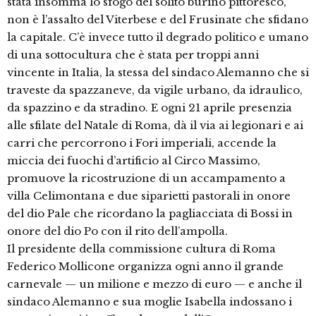
stata insomma lo sfogo del solito burino pittoresco,
non è l’assalto del Viterbese e del Frusinate che sfidano
la capitale. C’è invece tutto il degrado politico e umano
di una sottocultura che è stata per troppi anni
vincente in Italia, la stessa del sindaco Alemanno che si
traveste da spazzaneve, da vigile urbano, da idraulico,
da spazzino e da stradino. E ogni 21 aprile presenzia
alle sfilate del Natale di Roma, dà il via ai legionari e ai
carri che percorrono i Fori imperiali, accende la
miccia dei fuochi d’artificio al Circo Massimo,
promuove la ricostruzione di un accampamento a
villa Celimontana e due siparietti pastorali in onore
del dio Pale che ricordano la pagliacciata di Bossi in
onore del dio Po con il rito dell’ampolla.
Il presidente della commissione cultura di Roma
Federico Mollicone organizza ogni anno il grande
carnevale — un milione e mezzo di euro — e anche il
sindaco Alemanno e sua moglie Isabella indossano i