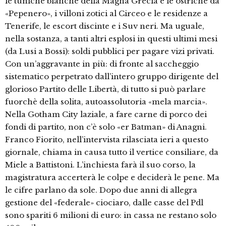
le tuniche bianche della Magna Grecia e le ostriche da
«Pepenero», i villoni zotici al Circeo e le residenze a
Tenerife, le escort discinte e i Suv neri. Ma uguale,
nella sostanza, a tanti altri esplosi in questi ultimi mesi
(da Lusi a Bossi): soldi pubblici per pagare vizi privati.
Con un’aggravante in più: di fronte al saccheggio
sistematico perpetrato dall’intero gruppo dirigente del
glorioso Partito delle Libertà, di tutto si può parlare
fuorchè della solita, autoassolutoria «mela marcia».
Nella Gotham City laziale, a fare carne di porco dei
fondi di partito, non c’è solo «er Batman» di Anagni.
Franco Fiorito, nell’intervista rilasciata ieri a questo
giornale, chiama in causa tutto il vertice consiliare, da
Miele a Battistoni. L’inchiesta farà il suo corso, la
magistratura accerterà le colpe e deciderà le pene. Ma
le cifre parlano da sole. Dopo due anni di allegra
gestione del «federale» ciociaro, dalle casse del Pdl
sono spariti 6 milioni di euro: in cassa ne restano solo