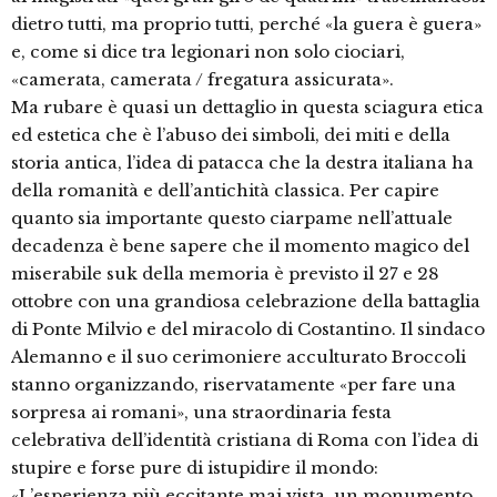
dietro tutti, ma proprio tutti, perché «la guera è guera»
e, come si dice tra legionari non solo ciociari,
«camerata, camerata / fregatura assicurata».
Ma rubare è quasi un dettaglio in questa sciagura etica
ed estetica che è l’abuso dei simboli, dei miti e della
storia antica, l’idea di patacca che la destra italiana ha
della romanità e dell’antichità classica. Per capire
quanto sia importante questo ciarpame nell’attuale
decadenza è bene sapere che il momento magico del
miserabile suk della memoria è previsto il 27 e 28
ottobre con una grandiosa celebrazione della battaglia
di Ponte Milvio e del miracolo di Costantino. Il sindaco
Alemanno e il suo cerimoniere acculturato Broccoli
stanno organizzando, riservatamente «per fare una
sorpresa ai romani», una straordinaria festa
celebrativa dell’identità cristiana di Roma con l’idea di
stupire e forse pure di istupidire il mondo:
«L’esperienza più eccitante mai vista, un monumento