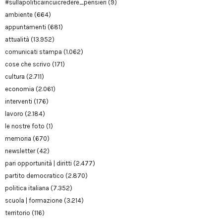
#sullapoliticaincuicredere_pensieri
(9)
ambiente
(664)
appuntamenti
(681)
attualità
(13.952)
comunicati stampa
(1.062)
cose che scrivo
(171)
cultura
(2.711)
economia
(2.061)
interventi
(176)
lavoro
(2.184)
le nostre foto
(1)
memoria
(670)
newsletter
(42)
pari opportunità | diritti
(2.477)
partito democratico
(2.870)
politica italiana
(7.352)
scuola | formazione
(3.214)
territorio
(116)