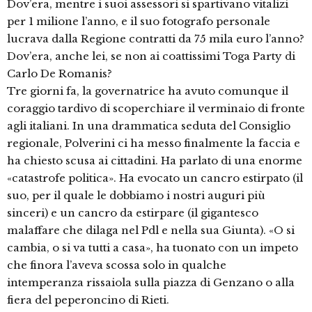
Dov’era, mentre i suoi assessori si spartivano vitalizi
per 1 milione l’anno, e il suo fotografo personale
lucrava dalla Regione contratti da 75 mila euro l’anno?
Dov’era, anche lei, se non ai coattissimi Toga Party di
Carlo De Romanis?
Tre giorni fa, la governatrice ha avuto comunque il
coraggio tardivo di scoperchiare il verminaio di fronte
agli italiani. In una drammatica seduta del Consiglio
regionale, Polverini ci ha messo finalmente la faccia e
ha chiesto scusa ai cittadini. Ha parlato di una enorme
«catastrofe politica». Ha evocato un cancro estirpato (il
suo, per il quale le dobbiamo i nostri auguri più
sinceri) e un cancro da estirpare (il gigantesco
malaffare che dilaga nel Pdl e nella sua Giunta). «O si
cambia, o si va tutti a casa», ha tuonato con un impeto
che finora l’aveva scossa solo in qualche
intemperanza rissaiola sulla piazza di Genzano o alla
fiera del peperoncino di Rieti.