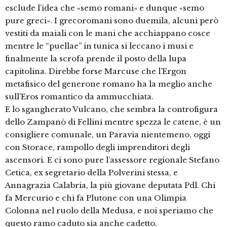
esclude l’idea che «semo romani» e dunque «semo
pure greci». I grecoromani sono duemila, alcuni però
vestiti da maiali con le mani che acchiappano cosce
mentre le “puellae” in tunica si leccano i musi e
finalmente la scrofa prende il posto della lupa
capitolina. Direbbe forse Marcuse che l’Ergon
metafisico del generone romano ha la meglio anche
sull’Eros romantico da ammucchiata.
E lo sgangherato Vulcano, che sembra la controfigura
dello Zampanò di Fellini mentre spezza le catene, è un
consigliere comunale, un Paravia nientemeno, oggi
con Storace, rampollo degli imprenditori degli
ascensori. E ci sono pure l’assessore regionale Stefano
Cetica, ex segretario della Polverini stessa, e
Annagrazia Calabria, la più giovane deputata Pdl. Chi
fa Mercurio e chi fa Plutone con una Olimpia
Colonna nel ruolo della Medusa, e noi speriamo che
questo ramo caduto sia anche cadetto.