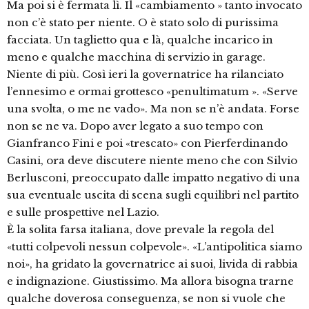
Ma poi si è fermata lì. Il «cambiamento » tanto invocato
non c’è stato per niente. O è stato solo di purissima
facciata. Un taglietto qua e là, qualche incarico in
meno e qualche macchina di servizio in garage.
Niente di più. Così ieri la governatrice ha rilanciato
l’ennesimo e ormai grottesco «penultimatum ». «Serve
una svolta, o me ne vado». Ma non se n’è andata. Forse
non se ne va. Dopo aver legato a suo tempo con
Gianfranco Fini e poi «trescato» con Pierferdinando
Casini, ora deve discutere niente meno che con Silvio
Berlusconi, preoccupato dalle impatto negativo di una
sua eventuale uscita di scena sugli equilibri nel partito
e sulle prospettive nel Lazio.
È la solita farsa italiana, dove prevale la regola del
«tutti colpevoli nessun colpevole». «L’antipolitica siamo
noi», ha gridato la governatrice ai suoi, livida di rabbia
e indignazione. Giustissimo. Ma allora bisogna trarne
qualche doverosa conseguenza, se non si vuole che