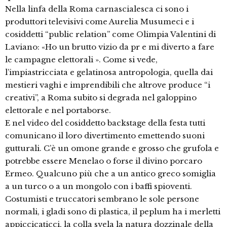
Nella linfa della Roma carnascialesca ci sono i
produttori televisivi come Aurelia Musumeci e i
cosiddetti “public relation” come Olimpia Valentini di
Laviano: «Ho un brutto vizio da pr e mi diverto a fare
le campagne elettorali ». Come si vede,
l’impiastricciata e gelatinosa antropologia, quella dai
mestieri vaghi e imprendibili che altrove produce “i
creativi”, a Roma subito si degrada nel galoppino
elettorale e nel portaborse.
E nel video del cosiddetto backstage della festa tutti
comunicano il loro divertimento emettendo suoni
gutturali. C’è un omone grande e grosso che grufola e
potrebbe essere Menelao o forse il divino porcaro
Ermeo. Qualcuno più che a un antico greco somiglia
a un turco o a un mongolo con i baffi spioventi.
Costumisti e truccatori sembrano le sole persone
normali, i gladi sono di plastica, il peplum ha i merletti
appiccicaticci, la colla svela la natura dozzinale della