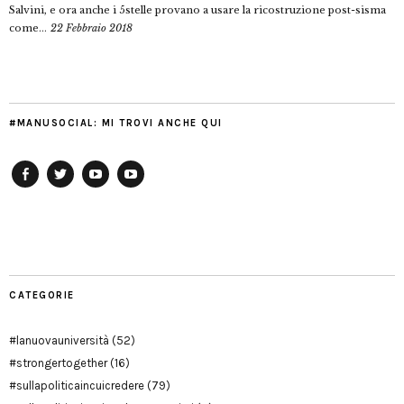
Salvini, e ora anche i 5stelle provano a usare la ricostruzione post-sisma
come...
22 Febbraio 2018
#MANUSOCIAL: MI TROVI ANCHE QUI
Facebook
Twitter
YouTube
YouTube
Manu
PD
Modena
CATEGORIE
#lanuovauniversità
(52)
#strongertogether
(16)
#sullapoliticaincuicredere
(79)