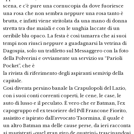
scena, e c’è pure una cornucopia da dove fuoriesce
una rosa che non sembra neppure una rosa tanto è
brutta, e infatti viene stritolata da una mano di donna
stretta tra due maiali e con le unghia laccate di un
orribile blu opaco. La festa è così tamarra che ai suoi
tempi non riuscì neppure a guadagnarsi la vetrina di
Dagospia, solo un trafiletto sul Messaggero con la foto
della Polverini e ovviamente un servizio su “Parioli
Pocket”, che è
la rivista di riferimento degli aspiranti semivip della
capitale.
Così diventa persino banale la Crapulopoli del Lazio,
con i suoi conti correnti coperti, le cene, le case, le
auto di lusso e il peculato. È vero che er Batman, l’ex
capogruppo ed ex tesoriere del Pdl Francone Fiorito,
assistito e ispirato dall’avvocato Taormina, il quale è
un altro Batman ma delle cause perse, da ieri racconta
ai magistrati «quel gran giro de quatrini» trascinandosi