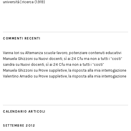
università | ricerca
(1.919)
COMMENTI RECENTI
Vanna Iori
su
Alternanza scuola-lavoro, potenziare contenuti educativi
Manuela Ghizzoni
su
Nuovi docenti, sì ai 24 Cfu ma non a tutti i “costi”
sandra
su
Nuovi docenti, sì ai 24 Cfu ma non a tutti i “costi”
Manuela Ghizzoni
su
Prove suppletive, la risposta alla mia interrogazione
Valentino Amadio
su
Prove suppletive, la risposta alla mia interrogazione
CALENDARIO ARTICOLI
SETTEMBRE 2012