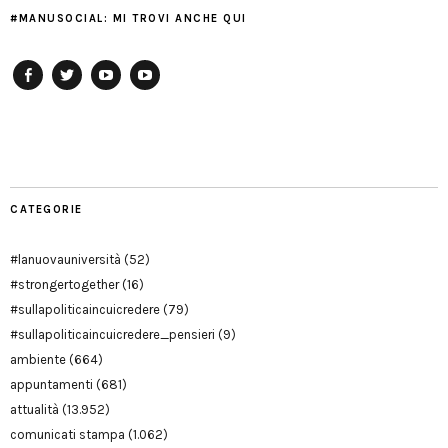
#MANUSOCIAL: MI TROVI ANCHE QUI
Facebook
Twitter
YouTube
YouTube
Manu
PD
Modena
CATEGORIE
#lanuovauniversità
(52)
#strongertogether
(16)
#sullapoliticaincuicredere
(79)
#sullapoliticaincuicredere_pensieri
(9)
ambiente
(664)
appuntamenti
(681)
attualità
(13.952)
comunicati stampa
(1.062)