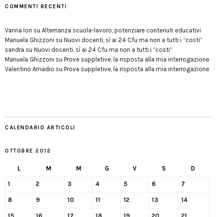
COMMENTI RECENTI
Vanna Iori
su
Alternanza scuola-lavoro, potenziare contenuti educativi
Manuela Ghizzoni
su
Nuovi docenti, sì ai 24 Cfu ma non a tutti i “costi”
sandra
su
Nuovi docenti, sì ai 24 Cfu ma non a tutti i “costi”
Manuela Ghizzoni
su
Prove suppletive, la risposta alla mia interrogazione
Valentino Amadio
su
Prove suppletive, la risposta alla mia interrogazione
CALENDARIO ARTICOLI
OTTOBRE 2012
L
M
M
G
V
S
D
1
2
3
4
5
6
7
8
9
10
11
12
13
14
15
16
17
18
19
20
21