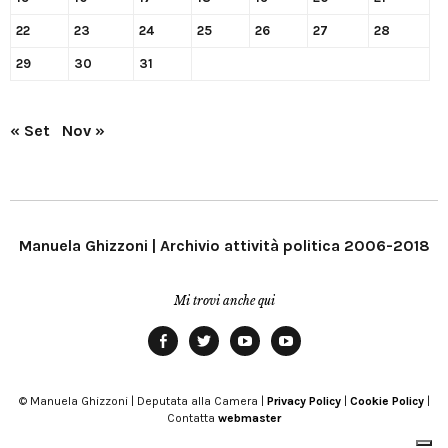
22
23
24
25
26
27
28
29
30
31
« Set
Nov »
Manuela Ghizzoni | Archivio attività politica 2006-2018
Mi trovi anche qui
Facebook
Twitter
YouTube
YouTube
Manu
PD
Modena
© Manuela Ghizzoni | Deputata alla Camera |
Privacy Policy
|
Cookie Policy
|
Contatta
webmaster