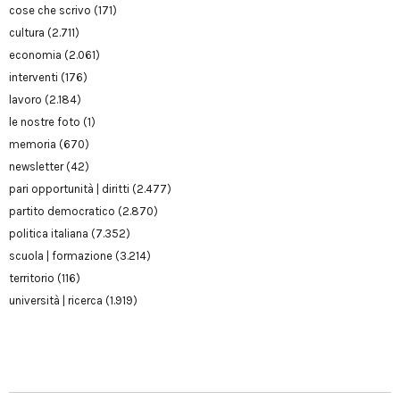
cose che scrivo
(171)
cultura
(2.711)
economia
(2.061)
interventi
(176)
lavoro
(2.184)
le nostre foto
(1)
memoria
(670)
newsletter
(42)
pari opportunità | diritti
(2.477)
partito democratico
(2.870)
politica italiana
(7.352)
scuola | formazione
(3.214)
territorio
(116)
università | ricerca
(1.919)