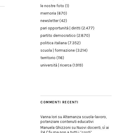
le nostre foto
(1)
memoria
(670)
newsletter
(42)
pari opportunità | diritti
(2.477)
partito democratico
(2.870)
politica italiana
(7.352)
scuola | formazione
(3.214)
territorio
(116)
università | ricerca
(1.919)
COMMENTI RECENTI
Vanna Iori
su
Alternanza scuola-lavoro,
potenziare contenuti educativi
Manuela Ghizzoni
su
Nuovi docenti, sì ai
24 Cfu ma non a tutti i “costi”