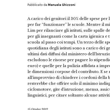
Pubblicato da
Manuela Ghizzoni
A carico dei genitori il 30% delle spese per
per far “funzionare” le scuole. Mentre il mi
Lim per rilanciare gli istituti, sulle spalle d
per gli insegnanti come la carta igienica e t
scuola al passo coi tempi. Un terzo delle s
quotidiana degli istituti sono a carico dei 
ultimi dati diffusi dal ministero dell’Istruzion
escludono le risorse per pagare lo stipendio
euro) e quelle per la pulizia affidata a imp
le dimensioni corpose del contributo. E s
all’improvviso di chiudere i cordoni della b
resterebbe che offrire solo il minimo indis
ciclomotore, gite d’istruzione, mensa, assic
linguistici, per citare soltanto alcune attivi
15 Ottobre 2012