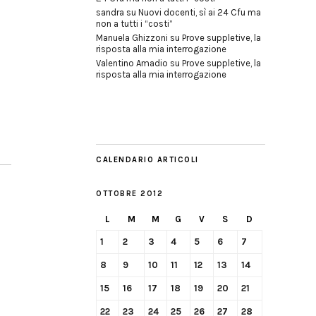
sandra
su
Nuovi docenti, sì ai 24 Cfu ma
non a tutti i “costi”
Manuela Ghizzoni
su
Prove suppletive, la
risposta alla mia interrogazione
Valentino Amadio
su
Prove suppletive, la
risposta alla mia interrogazione
CALENDARIO ARTICOLI
OTTOBRE 2012
L
M
M
G
V
S
D
1
2
3
4
5
6
7
8
9
10
11
12
13
14
15
16
17
18
19
20
21
22
23
24
25
26
27
28