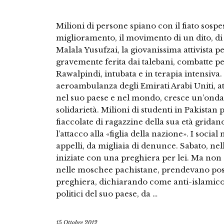
Milioni di persone spiano con il fiato sos
miglioramento, il movimento di un dito, di
Malala Yusufzai, la giovanissima attivista pe
gravemente ferita dai talebani, combatte per
Rawalpindi, intubata e in terapia intensiva.
aeroambulanza degli Emirati Arabi Uniti, att
nel suo paese e nel mondo, cresce un’onda d
solidarietà. Milioni di studenti in Pakistan 
fiaccolate di ragazzine della sua età gridano
l’attacco alla «figlia della nazione». I soc
appelli, da migliaia di denunce. Sabato, nel
iniziate con una preghiera per lei. Ma non 
nelle moschee pachistane, prendevano pos
preghiera, dichiarando come anti-islamico 
politici del suo paese, da …
15 Ottobre 2012