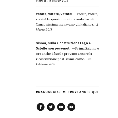
stato il...
8 Marzo 2018
Votate, votate, votate!
Votate, votate,
votate! In questo modo i conduttori di
Canzonissima invitavano gli italiani a...
2
Marzo 2018
Sisma, sulla ricostruzione Lega e
5stelle non pervenuti
Prima Salvini, e
ora anche i 5stelle provano a usare la
ricostruzione post-sisma come...
22
Febbraio 2018
#MANUSOCIAL: MI TROVI ANCHE QUI
Facebook
Twitter
YouTube
YouTube
Manu
PD