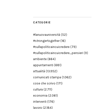
Modena
CATEGORIE
#lanuovauniversità
(52)
#strongertogether
(16)
#sullapoliticaincuicredere
(79)
#sullapoliticaincuicredere_pensieri
(9)
ambiente
(664)
appuntamenti
(681)
attualità
(13.952)
comunicati stampa
(1.062)
cose che scrivo
(171)
cultura
(2.711)
economia
(2.061)
interventi
(176)
lavoro
(2.184)