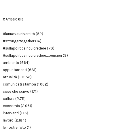
CATEGORIE
#lanuovauniversità
(52)
#strongertogether
(16)
#sullapoliticaincuicredere
(79)
#sullapoliticaincuicredere_pensieri
(9)
ambiente
(664)
appuntamenti
(681)
attualità
(13.952)
comunicati stampa
(1.062)
cose che scrivo
(171)
cultura
(2.711)
economia
(2.061)
interventi
(176)
lavoro
(2.184)
le nostre foto
(1)