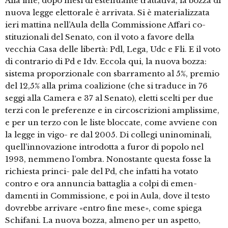
Alla fine, dopo mesi di estenuante trattativa, la bozza di
nuova legge elettorale è arrivata. Si è materializzata
ieri mattina nell’Aula della Commissione Affari co-
stituzionali del Senato, con il voto a favore della
vecchia Casa delle libertà: Pdl, Lega, Udc e Fli. E il voto
di contrario di Pd e Idv. Eccola qui, la nuova bozza:
sistema proporzionale con sbarramento al 5%, premio
del 12,5% alla prima coalizione (che si traduce in 76
seggi alla Camera e 37 al Senato), eletti scelti per due
terzi con le preferenze e in circoscrizioni amplissime,
e per un terzo con le liste bloccate, come avviene con
la legge in vigo- re dal 2005. Di collegi uninominali,
quell’innovazione introdotta a furor di popolo nel
1993, nemmeno l’ombra. Nonostante questa fosse la
richiesta princi- pale del Pd, che infatti ha votato
contro e ora annuncia battaglia a colpi di emen-
damenti in Commissione, e poi in Aula, dove il testo
dovrebbe arrivare «entro fine mese», come spiega
Schifani. La nuova bozza, almeno per un aspetto,