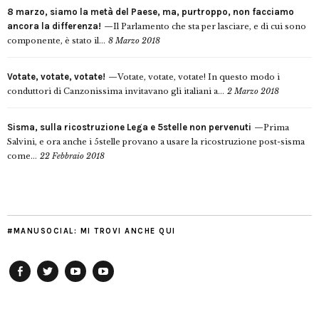
8 marzo, siamo la metà del Paese, ma, purtroppo, non facciamo
ancora la differenza!
Il Parlamento che sta per lasciare, e di cui sono
componente, è stato il...
8 Marzo 2018
Votate, votate, votate!
Votate, votate, votate! In questo modo i
conduttori di Canzonissima invitavano gli italiani a...
2 Marzo 2018
Sisma, sulla ricostruzione Lega e 5stelle non pervenuti
Prima
Salvini, e ora anche i 5stelle provano a usare la ricostruzione post-sisma
come...
22 Febbraio 2018
#MANUSOCIAL: MI TROVI ANCHE QUI
Facebook
Twitter
YouTube
YouTube
Manu
PD
Modena