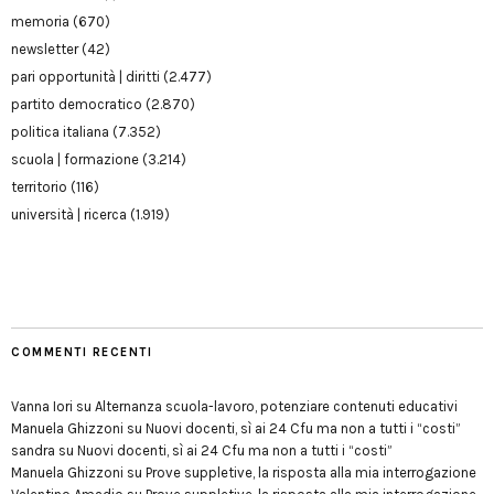
memoria
(670)
newsletter
(42)
pari opportunità | diritti
(2.477)
partito democratico
(2.870)
politica italiana
(7.352)
scuola | formazione
(3.214)
territorio
(116)
università | ricerca
(1.919)
COMMENTI RECENTI
Vanna Iori
su
Alternanza scuola-lavoro, potenziare contenuti educativi
Manuela Ghizzoni
su
Nuovi docenti, sì ai 24 Cfu ma non a tutti i “costi”
sandra
su
Nuovi docenti, sì ai 24 Cfu ma non a tutti i “costi”
Manuela Ghizzoni
su
Prove suppletive, la risposta alla mia interrogazione