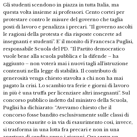
Gli studenti scendono in piazza in tutta Italia, ma
questa volta insieme ai professori. Cento cortei per
protestare contro le misure del governo che taglia
posti di lavoro e penalizza i precari. “Il governo ascolti
le ragioni della protesta e dia risposte concrete ad
insegnanti e studenti”. E’ il monito di Francesca Puglisi,
responsabile Scuola del PD. “Il Partito democratico
vuole bene alla scuola pubblica e la difende – ha
aggiunto – non voterà mai i nuovi tagli all’istruzione
contenuti nella legge di stabilità. Il contributo di
generosità venga chiesto stavolta a chi non ha mai
pagato la crisi. Lo scambio tra ferie e giorni di lavoro
in più è una truffa per licenziare altri insegnanti”. Sul
concorso pubblico indetto dal ministro della Scuola,
Puglisi ha dichiarato: “Avevamo chiesto che il
concorso fosse bandito esclusivamente sulle classi di
concorso esaurite o in via di esaurimento così, invece,
si trasforma in una lotta fra precari e non in una
apertura di credito verso i giovani. Ora serve un