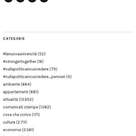
Facebook
Twitter
YouTube
YouTube
Manu
PD
Modena
CATEGORIE
#lanuovauniversità
(52)
#strongertogether
(16)
#sullapoliticaincuicredere
(79)
#sullapoliticaincuicredere_pensieri
(9)
ambiente
(664)
appuntamenti
(681)
attualità
(13.952)
comunicati stampa
(1.062)
cose che scrivo
(171)
cultura
(2.711)
economia
(2.061)