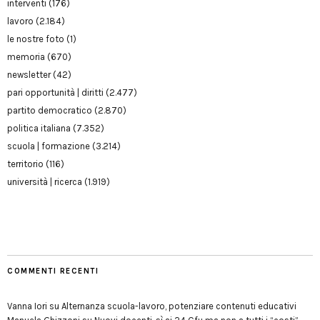
interventi
(176)
lavoro
(2.184)
le nostre foto
(1)
memoria
(670)
newsletter
(42)
pari opportunità | diritti
(2.477)
partito democratico
(2.870)
politica italiana
(7.352)
scuola | formazione
(3.214)
territorio
(116)
università | ricerca
(1.919)
COMMENTI RECENTI
Vanna Iori
su
Alternanza scuola-lavoro, potenziare contenuti educativi