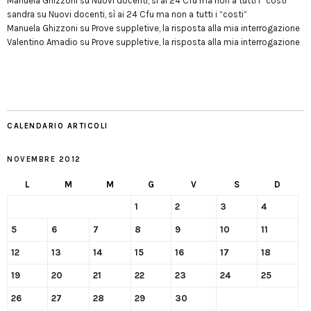
Manuela Ghizzoni
su
Nuovi docenti, sì ai 24 Cfu ma non a tutti i “costi”
sandra
su
Nuovi docenti, sì ai 24 Cfu ma non a tutti i “costi”
Manuela Ghizzoni
su
Prove suppletive, la risposta alla mia interrogazione
Valentino Amadio
su
Prove suppletive, la risposta alla mia interrogazione
CALENDARIO ARTICOLI
NOVEMBRE 2012
L
M
M
G
V
S
D
1
2
3
4
5
6
7
8
9
10
11
12
13
14
15
16
17
18
19
20
21
22
23
24
25
26
27
28
29
30