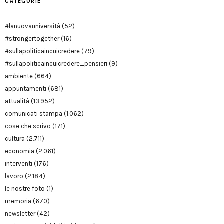
CATEGORIE
#lanuovauniversità
(52)
#strongertogether
(16)
#sullapoliticaincuicredere
(79)
#sullapoliticaincuicredere_pensieri
(9)
ambiente
(664)
appuntamenti
(681)
attualità
(13.952)
comunicati stampa
(1.062)
cose che scrivo
(171)
cultura
(2.711)
economia
(2.061)
interventi
(176)
lavoro
(2.184)
le nostre foto
(1)
memoria
(670)
newsletter
(42)