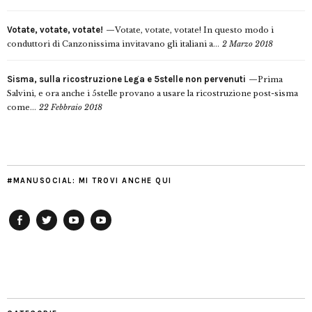
Votate, votate, votate!
Votate, votate, votate! In questo modo i
conduttori di Canzonissima invitavano gli italiani a...
2 Marzo 2018
Sisma, sulla ricostruzione Lega e 5stelle non pervenuti
Prima
Salvini, e ora anche i 5stelle provano a usare la ricostruzione post-sisma
come...
22 Febbraio 2018
#MANUSOCIAL: MI TROVI ANCHE QUI
Facebook
Twitter
YouTube
YouTube
Manu
PD
Modena