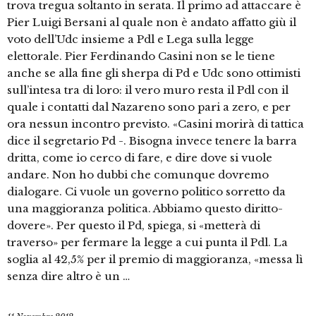
trova tregua soltanto in serata. Il primo ad attaccare è
Pier Luigi Bersani al quale non è andato affatto giù il
voto dell’Udc insieme a Pdl e Lega sulla legge
elettorale. Pier Ferdinando Casini non se le tiene
anche se alla fine gli sherpa di Pd e Udc sono ottimisti
sull’intesa tra di loro: il vero muro resta il Pdl con il
quale i contatti dal Nazareno sono pari a zero, e per
ora nessun incontro previsto. «Casini morirà di tattica
dice il segretario Pd -. Bisogna invece tenere la barra
dritta, come io cerco di fare, e dire dove si vuole
andare. Non ho dubbi che comunque dovremo
dialogare. Ci vuole un governo politico sorretto da
una maggioranza politica. Abbiamo questo diritto-
dovere». Per questo il Pd, spiega, si «metterà di
traverso» per fermare la legge a cui punta il Pdl. La
soglia al 42,5% per il premio di maggioranza, «messa lì
senza dire altro è un …