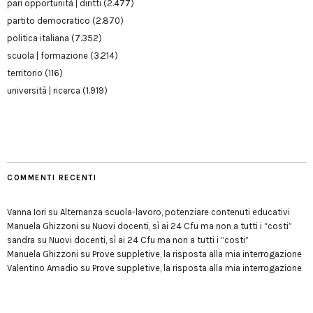
pari opportunità | diritti
(2.477)
partito democratico
(2.870)
politica italiana
(7.352)
scuola | formazione
(3.214)
territorio
(116)
università | ricerca
(1.919)
COMMENTI RECENTI
Vanna Iori
su
Alternanza scuola-lavoro, potenziare contenuti educativi
Manuela Ghizzoni
su
Nuovi docenti, sì ai 24 Cfu ma non a tutti i “costi”
sandra
su
Nuovi docenti, sì ai 24 Cfu ma non a tutti i “costi”
Manuela Ghizzoni
su
Prove suppletive, la risposta alla mia interrogazione
Valentino Amadio
su
Prove suppletive, la risposta alla mia interrogazione