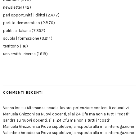
newsletter
(42)
pari opportunità | diritti
(2.477)
partito democratico
(2.870)
politica italiana
(7.352)
scuola | formazione
(3.214)
territorio
(116)
università | ricerca
(1.919)
COMMENTI RECENTI
Vanna Iori
su
Alternanza scuola-lavoro, potenziare contenuti educativi
Manuela Ghizzoni
su
Nuovi docenti, sì ai 24 Cfu ma non a tutti i “costi”
sandra
su
Nuovi docenti, sì ai 24 Cfu ma non a tutti i “costi”
Manuela Ghizzoni
su
Prove suppletive, la risposta alla mia interrogazione
Valentino Amadio
su
Prove suppletive, la risposta alla mia interrogazione