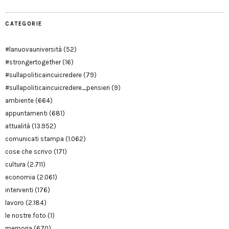
CATEGORIE
#lanuovauniversità
(52)
#strongertogether
(16)
#sullapoliticaincuicredere
(79)
#sullapoliticaincuicredere_pensieri
(9)
ambiente
(664)
appuntamenti
(681)
attualità
(13.952)
comunicati stampa
(1.062)
cose che scrivo
(171)
cultura
(2.711)
economia
(2.061)
interventi
(176)
lavoro
(2.184)
le nostre foto
(1)
memoria
(670)