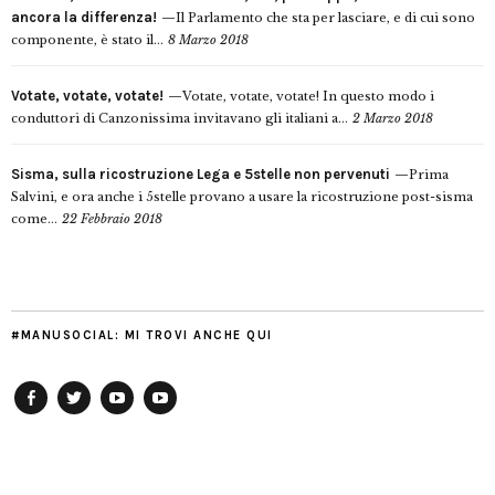
ancora la differenza!
Il Parlamento che sta per lasciare, e di cui sono
componente, è stato il...
8 Marzo 2018
Votate, votate, votate!
Votate, votate, votate! In questo modo i
conduttori di Canzonissima invitavano gli italiani a...
2 Marzo 2018
Sisma, sulla ricostruzione Lega e 5stelle non pervenuti
Prima
Salvini, e ora anche i 5stelle provano a usare la ricostruzione post-sisma
come...
22 Febbraio 2018
#MANUSOCIAL: MI TROVI ANCHE QUI
Facebook
Twitter
YouTube
YouTube
Manu
PD
Modena