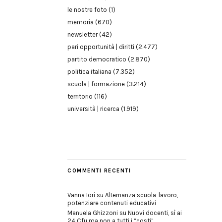
le nostre foto
(1)
memoria
(670)
newsletter
(42)
pari opportunità | diritti
(2.477)
partito democratico
(2.870)
politica italiana
(7.352)
scuola | formazione
(3.214)
territorio
(116)
università | ricerca
(1.919)
COMMENTI RECENTI
Vanna Iori
su
Alternanza scuola-lavoro,
potenziare contenuti educativi
Manuela Ghizzoni
su
Nuovi docenti, sì ai
24 Cfu ma non a tutti i “costi”