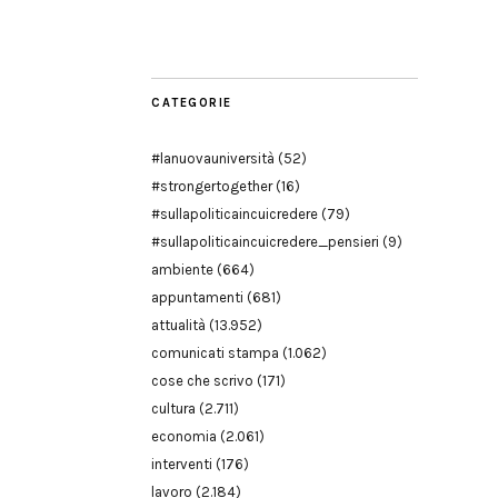
Modena
CATEGORIE
#lanuovauniversità
(52)
#strongertogether
(16)
#sullapoliticaincuicredere
(79)
#sullapoliticaincuicredere_pensieri
(9)
ambiente
(664)
appuntamenti
(681)
attualità
(13.952)
comunicati stampa
(1.062)
cose che scrivo
(171)
cultura
(2.711)
economia
(2.061)
interventi
(176)
lavoro
(2.184)