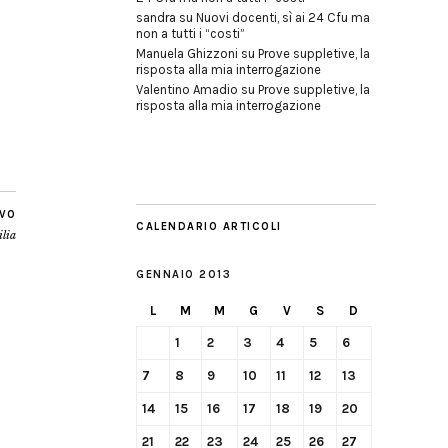
sandra
su
Nuovi docenti, sì ai 24 Cfu ma
non a tutti i “costi”
Manuela Ghizzoni
su
Prove suppletive, la
risposta alla mia interrogazione
Valentino Amadio
su
Prove suppletive, la
risposta alla mia interrogazione
IVO
CALENDARIO ARTICOLI
ilia
GENNAIO 2013
L
M
M
G
V
S
D
1
2
3
4
5
6
7
8
9
10
11
12
13
14
15
16
17
18
19
20
21
22
23
24
25
26
27