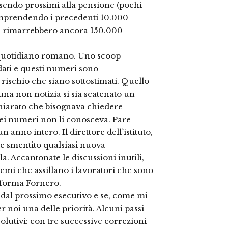
ssendo prossimi alla pensione (pochi
comprendendo i precedenti 10.000
to: rimarrebbero ancora 150.000
l quotidiano romano. Uno scoop
dati e questi numeri sono
rischio che siano sottostimati. Quello
na non notizia si sia scatenato un
chiarato che bisognava chiedere
quei numeri non li conosceva. Pare
 anno intero. Il direttore dell`istituto,
 smentito qualsiasi nuova
a. Accantonate le discussioni inutili,
emi che assillano i lavoratori che sono
riforma Fornero.
dal prossimo esecutivo e se, come mi
r noi una delle priorità. Alcuni passi
olutivi: con tre successive correzioni