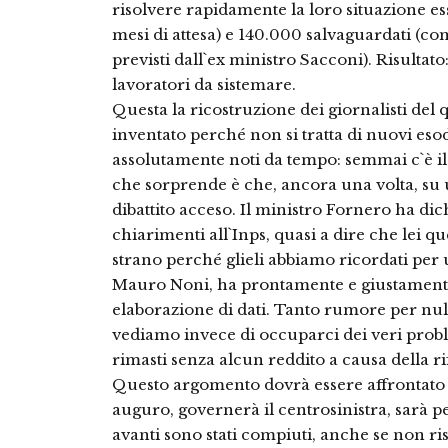
risolvere rapidamente la loro situazione e
mesi di attesa) e 140.000 salvaguardati (
previsti dall`ex ministro Sacconi). Risulta
lavoratori da sistemare.
Questa la ricostruzione dei giornalisti de
inventato perché non si tratta di nuovi eso
assolutamente noti da tempo: semmai c`è il 
che sorprende è che, ancora una volta, su u
dibattito acceso. Il ministro Fornero ha di
chiarimenti all`Inps, quasi a dire che lei 
strano perché glieli abbiamo ricordati per un
Mauro Noni, ha prontamente e giustamente
elaborazione di dati. Tanto rumore per null
vediamo invece di occuparci dei veri probl
rimasti senza alcun reddito a causa della 
Questo argomento dovrà essere affrontato 
auguro, governerà il centrosinistra, sarà pe
avanti sono stati compiuti, anche se non ris