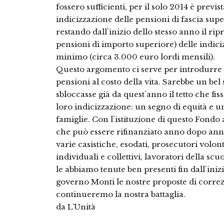
fossero sufficienti, per il solo 2014 è prev
indicizzazione delle pensioni di fascia supe
restando dall`inizio dello stesso anno il rip
pensioni di importo superiore) delle indiciz
minimo (circa 3.000 euro lordi mensili).
Questo argomento ci serve per introdurre i
pensioni al costo della vita. Sarebbe un be
sbloccasse già da quest`anno il tetto che fissa
loro indicizzazione: un segno di equità e u
famiglie. Con l`istituzione di questo Fond
che può essere rifinanziato anno dopo anno
varie casistiche, esodati, prosecutori volonta
individuali e collettivi, lavoratori della sc
le abbiamo tenute ben presenti fin dall`ini
governo Monti le nostre proposte di correz
continueremo la nostra battaglia.
da L’Unità