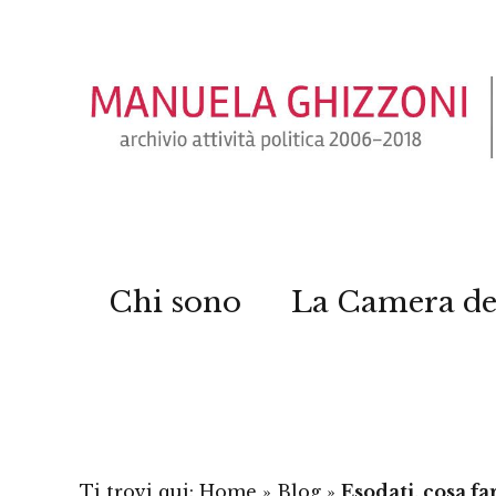
Chi sono
La Camera de
Ti trovi qui:
Home
»
Blog
»
Esodati, cosa f