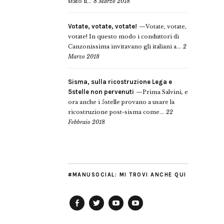
stato il...
8 Marzo 2018
Votate, votate, votate!
Votate, votate,
votate! In questo modo i conduttori di
Canzonissima invitavano gli italiani a...
2
Marzo 2018
Sisma, sulla ricostruzione Lega e
5stelle non pervenuti
Prima Salvini, e
ora anche i 5stelle provano a usare la
ricostruzione post-sisma come...
22
Febbraio 2018
#MANUSOCIAL: MI TROVI ANCHE QUI
Facebook
Twitter
YouTube
YouTube
Manu
PD