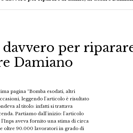
e davvero per riparar
are Damiano
prima pagina “Bomba esodati, altri
asioni, leggendo l`articolo è risultato
va al titolo: infatti si trattava
nda. Partiamo dall`inizio: l`articolo
 l`Inps aveva fornito una stima di circa
re oltre 90.000 lavoratori in grado di