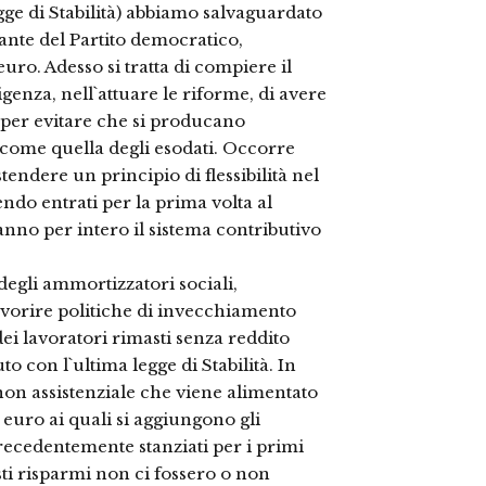
gge di Stabilità) abbiamo salvaguardato
sante del Partito democratico,
euro. Adesso si tratta di compiere il
igenza, nell`attuare le riforme, di avere
 per evitare che si producano
i come quella degli esodati. Occorre
endere un principio di flessibilità nel
ndo entrati per la prima volta al
nno per intero il sistema contributivo
degli ammortizzatori sociali,
favorire politiche di invecchiamento
dei lavoratori rimasti senza reddito
 con l`ultima legge di Stabilità. In
non assistenziale che viene alimentato
 euro ai quali si aggiungono gli
precedentemente stanziati per i primi
ti risparmi non ci fossero o non