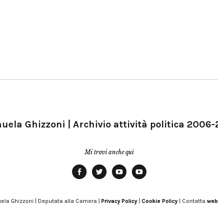
ela Ghizzoni | Archivio attività politica 2006
Mi trovi anche qui
Facebook
Twitter
YouTube
YouTube
Manu
PD
Modena
ela Ghizzoni | Deputata alla Camera |
Privacy Policy
|
Cookie Policy
| Contatta
web