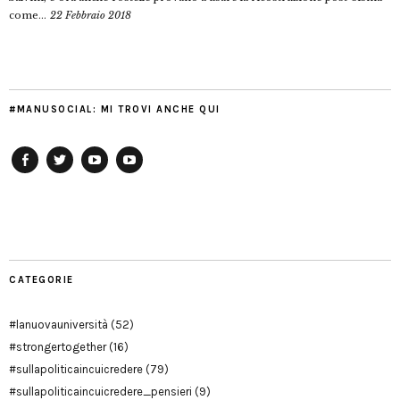
come...
22 Febbraio 2018
#MANUSOCIAL: MI TROVI ANCHE QUI
Facebook
Twitter
YouTube
YouTube
Manu
PD
Modena
CATEGORIE
#lanuovauniversità
(52)
#strongertogether
(16)
#sullapoliticaincuicredere
(79)
#sullapoliticaincuicredere_pensieri
(9)