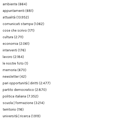
ambiente
(664)
appuntamenti
(681)
attualità
(13.952)
comunicati stampa
(1.062)
cose che scrivo
(171)
cultura
(2.711)
economia
(2.061)
interventi
(176)
lavoro
(2.184)
le nostre foto
(1)
memoria
(670)
newsletter
(42)
pari opportunità | diritti
(2.477)
partito democratico
(2.870)
politica italiana
(7.352)
scuola | formazione
(3.214)
territorio
(116)
università | ricerca
(1.919)