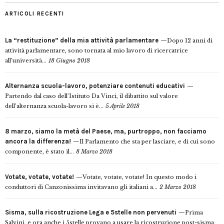
ARTICOLI RECENTI
La “restituzione” della mia attività parlamentare
Dopo 12 anni di
attività parlamentare, sono tornata al mio lavoro di ricercatrice
all’università...
18 Giugno 2018
Alternanza scuola-lavoro, potenziare contenuti educativi
Partendo dal caso dell’Istituto Da Vinci, il dibattito sul valore
dell’alternanza scuola-lavoro si è...
5 Aprile 2018
8 marzo, siamo la metà del Paese, ma, purtroppo, non facciamo
ancora la differenza!
Il Parlamento che sta per lasciare, e di cui sono
componente, è stato il...
8 Marzo 2018
Votate, votate, votate!
Votate, votate, votate! In questo modo i
conduttori di Canzonissima invitavano gli italiani a...
2 Marzo 2018
Sisma, sulla ricostruzione Lega e 5stelle non pervenuti
Prima
Salvini, e ora anche i 5stelle provano a usare la ricostruzione post-sisma