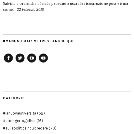
Salvini, e ora anche i 5stelle provano a usare la ricostruzione post-sisma
come...
22 Febbraio 2018
#MANUSOCIAL: MI TROVI ANCHE QUI
Facebook
Twitter
YouTube
YouTube
Manu
PD
Modena
CATEGORIE
#lanuovauniversità
(52)
#strongertogether
(16)
#sullapoliticaincuicredere
(79)