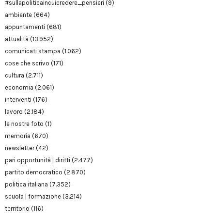
#sullapoliticaincuicredere_pensieri
(9)
ambiente
(664)
appuntamenti
(681)
attualità
(13.952)
comunicati stampa
(1.062)
cose che scrivo
(171)
cultura
(2.711)
economia
(2.061)
interventi
(176)
lavoro
(2.184)
le nostre foto
(1)
memoria
(670)
newsletter
(42)
pari opportunità | diritti
(2.477)
partito democratico
(2.870)
politica italiana
(7.352)
scuola | formazione
(3.214)
territorio
(116)