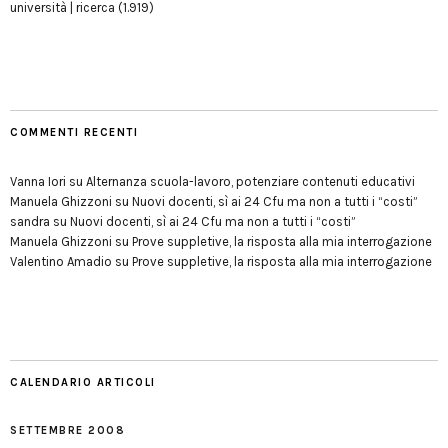
università | ricerca
(1.919)
COMMENTI RECENTI
Vanna Iori
su
Alternanza scuola-lavoro, potenziare contenuti educativi
Manuela Ghizzoni
su
Nuovi docenti, sì ai 24 Cfu ma non a tutti i “costi”
sandra
su
Nuovi docenti, sì ai 24 Cfu ma non a tutti i “costi”
Manuela Ghizzoni
su
Prove suppletive, la risposta alla mia interrogazione
Valentino Amadio
su
Prove suppletive, la risposta alla mia interrogazione
CALENDARIO ARTICOLI
SETTEMBRE 2008