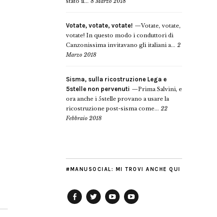
stato il...
8 Marzo 2018
Votate, votate, votate!
Votate, votate,
votate! In questo modo i conduttori di
Canzonissima invitavano gli italiani a...
2
Marzo 2018
Sisma, sulla ricostruzione Lega e
5stelle non pervenuti
Prima Salvini, e
ora anche i 5stelle provano a usare la
ricostruzione post-sisma come...
22
Febbraio 2018
#MANUSOCIAL: MI TROVI ANCHE QUI
Facebook
Twitter
YouTube
YouTube
Manu
PD