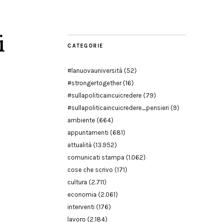
Modena
i
CATEGORIE
#lanuovauniversità
(52)
#strongertogether
(16)
#sullapoliticaincuicredere
(79)
#sullapoliticaincuicredere_pensieri
(9)
ambiente
(664)
appuntamenti
(681)
attualità
(13.952)
comunicati stampa
(1.062)
cose che scrivo
(171)
cultura
(2.711)
economia
(2.061)
interventi
(176)
lavoro
(2.184)