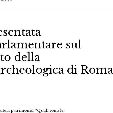
esentata
arlamentare sul
o della
archeologica di Rom
tutela patrimonio. “Quali sono le