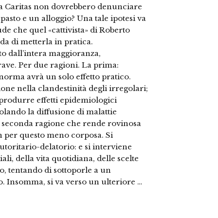
lla Caritas non dovrebbero denunciare
 pasto e un alloggio? Una tale ipotesi va
de che quel «cattivista» di Roberto
da di metterla in pratica.
 dall’intera maggioranza,
ave. Per due ragioni. La prima:
orma avrà un solo effetto pratico.
ne nella clandestinità degli irregolari;
 produrre effetti epidemiologici
olando la diffusione di malattie
a seconda ragione che rende rovinosa
n per questo meno corposa. Si
utoritario-delatorio: e si interviene
li, della vita quotidiana, delle scelte
o, tentando di sottoporle a un
vo. Insomma, si va verso un ulteriore …