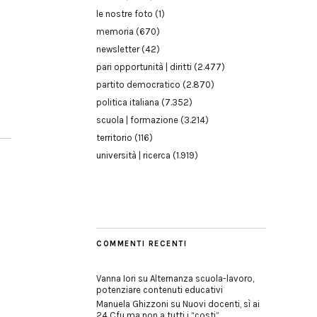
le nostre foto
(1)
memoria
(670)
newsletter
(42)
pari opportunità | diritti
(2.477)
partito democratico
(2.870)
politica italiana
(7.352)
scuola | formazione
(3.214)
territorio
(116)
università | ricerca
(1.919)
COMMENTI RECENTI
Vanna Iori
su
Alternanza scuola-lavoro,
potenziare contenuti educativi
Manuela Ghizzoni
su
Nuovi docenti, sì ai
24 Cfu ma non a tutti i “costi”