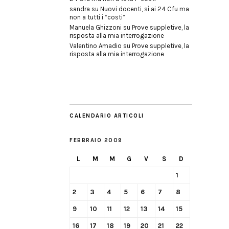
sandra
su
Nuovi docenti, sì ai 24 Cfu ma
non a tutti i “costi”
Manuela Ghizzoni
su
Prove suppletive, la
risposta alla mia interrogazione
Valentino Amadio
su
Prove suppletive, la
risposta alla mia interrogazione
CALENDARIO ARTICOLI
FEBBRAIO 2009
L
M
M
G
V
S
D
1
2
3
4
5
6
7
8
9
10
11
12
13
14
15
16
17
18
19
20
21
22