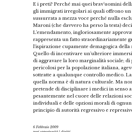
E i preti? Perché mai quei brav’uomini de
gli immigrati irregolari ai quali offrono un
sussurrata a mezza voce perché nulla esclu
Maroni (che davvero ha perso la testa) deci
L’emendamento, ingloriosamente approvato
rappresenta un fatto straordinariamente gr
l’ispirazione cupamente demagogica della n
Quello di incentivare un’ulteriore immersio
di aggravare la loro marginalità sociale; di
pericolosi per la popolazione italiana, agev
sottratte a qualunque controllo medico. L
quella norma è di natura culturale. Ma no
pretende di disciplinare i medici in senso a
pesantemente nel cuore delle relazioni socia
individuali e delle opzioni morali di ognun
principio di autorità regressivo e repressi
6 Febbraio 2009
pari opportunità | diritti