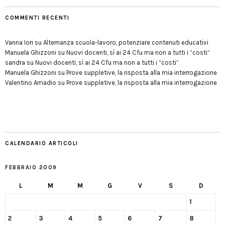
COMMENTI RECENTI
Vanna Iori
su
Alternanza scuola-lavoro, potenziare contenuti educativi
Manuela Ghizzoni
su
Nuovi docenti, sì ai 24 Cfu ma non a tutti i “costi”
sandra
su
Nuovi docenti, sì ai 24 Cfu ma non a tutti i “costi”
Manuela Ghizzoni
su
Prove suppletive, la risposta alla mia interrogazione
Valentino Amadio
su
Prove suppletive, la risposta alla mia interrogazione
CALENDARIO ARTICOLI
FEBBRAIO 2009
L
M
M
G
V
S
D
1
2
3
4
5
6
7
8