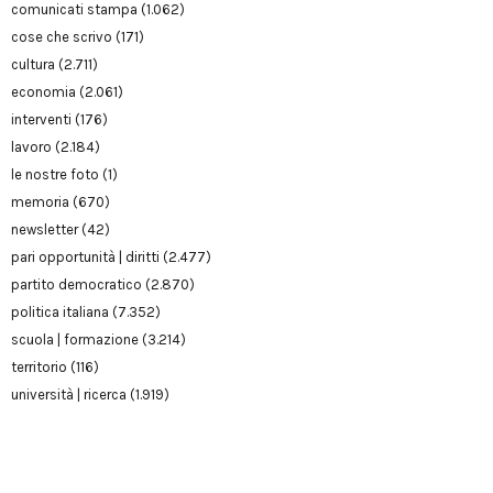
comunicati stampa
(1.062)
cose che scrivo
(171)
cultura
(2.711)
economia
(2.061)
interventi
(176)
lavoro
(2.184)
le nostre foto
(1)
memoria
(670)
newsletter
(42)
pari opportunità | diritti
(2.477)
partito democratico
(2.870)
politica italiana
(7.352)
scuola | formazione
(3.214)
territorio
(116)
università | ricerca
(1.919)