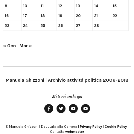
9
10
11
12
13
14
15
16
17
18
19
20
21
22
23
24
25
26
27
28
« Gen
Mar »
Manuela Ghizzoni | Archivio attività politica 2006-2018
Mi trovi anche qui
Facebook
Twitter
YouTube
YouTube
Manu
PD
Modena
© Manuela Ghizzoni | Deputata alla Camera |
Privacy Policy
|
Cookie Policy
|
Contatta
webmaster