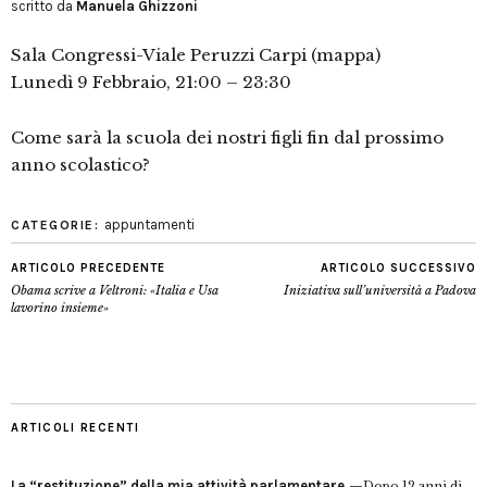
scritto da
Manuela Ghizzoni
Sala Congressi-Viale Peruzzi Carpi (mappa)
Lunedì 9 Febbraio, 21:00 – 23:30
Come sarà la scuola dei nostri figli fin dal prossimo
anno scolastico?
appuntamenti
CATEGORIE:
ARTICOLO PRECEDENTE
ARTICOLO SUCCESSIVO
Obama scrive a Veltroni: «Italia e Usa
Iniziativa sull’università a Padova
lavorino insieme»
ARTICOLI RECENTI
La “restituzione” della mia attività parlamentare
Dopo 12 anni di