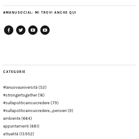
#MANUSOCIAL: MI TROVI ANCHE QUI
Facebook
Twitter
YouTube
YouTube
Manu
PD
Modena
CATEGORIE
#lanuovauniversità
(52)
#strongertogether
(16)
#sullapoliticaincuicredere
(79)
#sullapoliticaincuicredere_pensieri
(9)
ambiente
(664)
appuntamenti
(681)
attualità
(13.952)