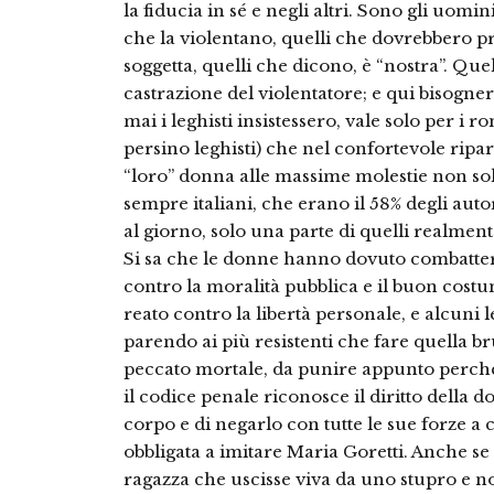
la fiducia in sé e negli altri. Sono gli uomini
che la violentano, quelli che dovrebbero pr
soggetta, quelli che dicono, è “nostra”. Qu
castrazione del violentatore; e qui bisogne
mai i leghisti insistessero, vale solo per i r
persino leghisti) che nel confortevole ripa
“loro” donna alle massime molestie non solo 
sempre italiani, che erano il 58% degli auto
al giorno, solo una parte di quelli realment
Si sa che le donne hanno dovuto combatter
contro la moralità pubblica e il buon cost
reato contro la libertà personale, e alcuni 
parendo ai più resistenti che fare quella br
peccato mortale, da punire appunto perch
il codice penale riconosce il diritto della d
corpo e di negarlo con tutte le sue forze a
obbligata a imitare Maria Goretti. Anche se
ragazza che uscisse viva da uno stupro e non