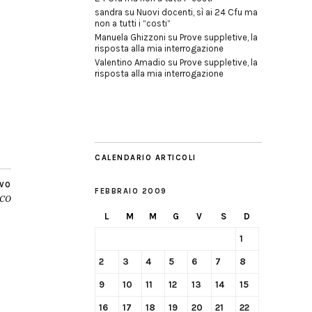
sandra
su
Nuovi docenti, sì ai 24 Cfu ma
non a tutti i “costi”
Manuela Ghizzoni
su
Prove suppletive, la
risposta alla mia interrogazione
Valentino Amadio
su
Prove suppletive, la
risposta alla mia interrogazione
CALENDARIO ARTICOLI
IVO
FEBBRAIO 2009
ICO
L
M
M
G
V
S
D
1
2
3
4
5
6
7
8
9
10
11
12
13
14
15
16
17
18
19
20
21
22