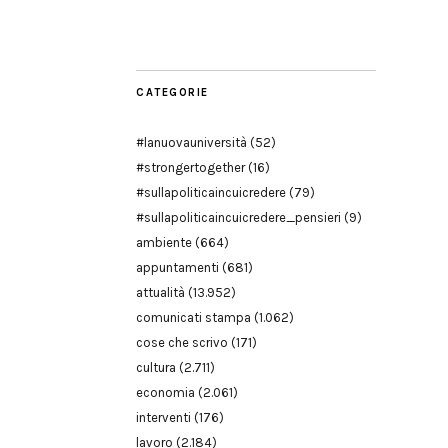
Modena
CATEGORIE
#lanuovauniversità
(52)
#strongertogether
(16)
#sullapoliticaincuicredere
(79)
#sullapoliticaincuicredere_pensieri
(9)
ambiente
(664)
appuntamenti
(681)
attualità
(13.952)
comunicati stampa
(1.062)
cose che scrivo
(171)
cultura
(2.711)
economia
(2.061)
interventi
(176)
lavoro
(2.184)