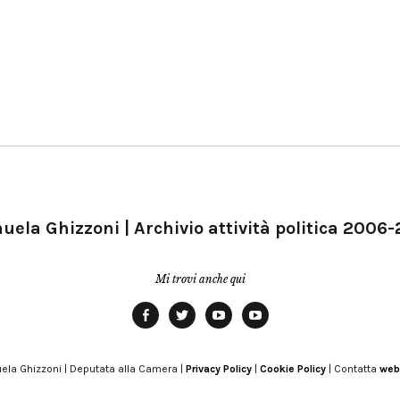
ela Ghizzoni | Archivio attività politica 2006
Mi trovi anche qui
Facebook
Twitter
YouTube
YouTube
Manu
PD
Modena
ela Ghizzoni | Deputata alla Camera |
Privacy Policy
|
Cookie Policy
| Contatta
web