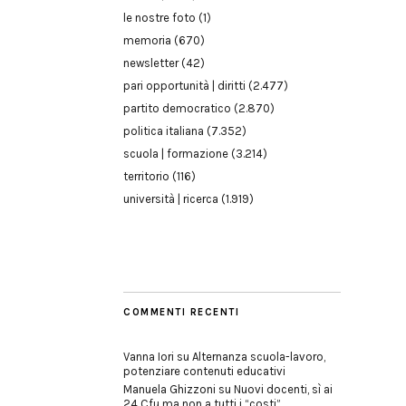
le nostre foto
(1)
memoria
(670)
newsletter
(42)
pari opportunità | diritti
(2.477)
partito democratico
(2.870)
politica italiana
(7.352)
scuola | formazione
(3.214)
territorio
(116)
università | ricerca
(1.919)
COMMENTI RECENTI
Vanna Iori
su
Alternanza scuola-lavoro,
potenziare contenuti educativi
Manuela Ghizzoni
su
Nuovi docenti, sì ai
24 Cfu ma non a tutti i “costi”