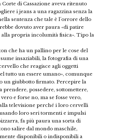
 Corte di Cassazione aveva ritenuto
gliere i jeans a una ragazzina senza la
ella sentenza che tale è l´orrore dello
vrebbe dovuto aver paura «di patire
 alla propria incolumità fisica». Tipo la
ton che ha un pallino per le cose del
esume insaziabili, la fotografia di una
cervello che reagisce agli oggetti
 del tutto un essere umano», comunque
un giubbotto firmato. Percepire la
 prendere, possedere, sottomettere,
 vero e forse no, ma se fosse vero,
lla televisione perché i loro cervelli
usando loro seri tormenti e impulsi
izzarra, fa più paura una sorta di
tono salire dal mondo maschile,
lmente disponibili o indisponibili a