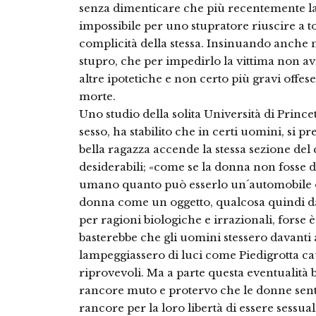
senza dimenticare che più recentemente la
impossibile per uno stupratore riuscire a to
complicità della stessa. Insinuando anche n
stupro, che per impedirlo la vittima non a
altre ipotetiche e non certo più gravi offese
morte.
Uno studio della solita Università di Prince
sesso, ha stabilito che in certi uomini, si pr
bella ragazza accende la stessa sezione del 
desiderabili; «come se la donna non fosse
umano quanto può esserlo un´automobile o 
donna come un oggetto, qualcosa quindi da
per ragioni biologiche e irrazionali, forse è
basterebbe che gli uomini stessero davanti a
lampeggiassero di luci come Piedigrotta ca
riprovevoli. Ma a parte questa eventualità b
rancore muto e protervo che le donne sen
rancore per la loro libertà di essere sessua