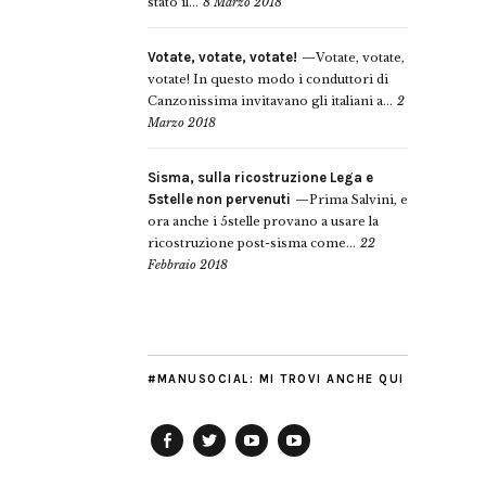
stato il...
8 Marzo 2018
Votate, votate, votate!
Votate, votate,
votate! In questo modo i conduttori di
Canzonissima invitavano gli italiani a...
2
Marzo 2018
Sisma, sulla ricostruzione Lega e
5stelle non pervenuti
Prima Salvini, e
ora anche i 5stelle provano a usare la
ricostruzione post-sisma come...
22
Febbraio 2018
#MANUSOCIAL: MI TROVI ANCHE QUI
Facebook
Twitter
YouTube
YouTube
Manu
PD