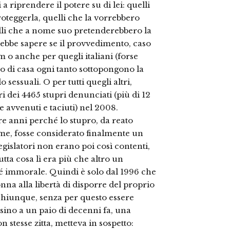
 a riprendere il potere su di lei: quelli
oteggerla, quelli che la vorrebbero
elli che a nome suo pretenderebbero la
rebbe sapere se il provvedimento, caso
om o anche per quegli italiani (forse
ro di casa ogni tanto sottopongono la
sessuali. O per tutti quegli altri,
ri dei 4465 stupri denunciati (più di 12
e avvenuti e taciuti) nel 2008.
e anni perché lo stupro, da reato
ume, fosse considerato finalmente un
legislatori non erano poi così contenti,
utta cosa lì era più che altro un
é immorale. Quindi è solo dal 1996 che
onna alla libertà di disporre del proprio
 chiunque, senza per questo essere
 sino a un paio di decenni fa, una
 stesse zitta, metteva in sospetto: