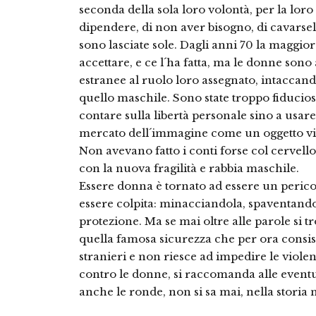
seconda della sola loro volontà, per la lor
dipendere, di non aver bisogno, di cavars
sono lasciate sole. Dagli anni 70 la maggio
accettare, e ce l´ha fatta, ma le donne son
estranee al ruolo loro assegnato, intaccando
quello maschile. Sono state troppo fiducio
contare sulla libertà personale sino a usar
mercato dell´immagine come un oggetto vir
Non avevano fatto i conti forse col cervell
con la nuova fragilità e rabbia maschile.
Essere donna è tornato ad essere un pericol
essere colpita: minacciandola, spaventand
protezione. Ma se mai oltre alle parole si t
quella famosa sicurezza che per ora consis
stranieri e non riesce ad impedire le violen
contro le donne, si raccomanda alle eventua
anche le ronde, non si sa mai, nella storia ne