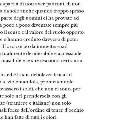
o capacità di non aver padroni, di non
ela da sole anche quando troppo spesso
r parte degli uomini ci ha provato ad
o a poco a poco diventate sempre più
 il senso e il valore del ruolo opposto,
se e hanno creduto davvero di poter
e il loro corpo da immettere sul
tualmente desiderabile e accessibile.
o maschile e le sue reazioni, certo non
o, ed è la sua debolezza fisica ad
ola, violentandola, promettendole
rovassero i soldi, che non ci sono, per
te solo nel prendersela con gli
ze (straniere e italiane) non solo
li forze dell´ordine di tener d´occhio
 han fatte di tutti i colori.