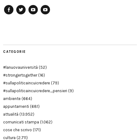
Facebook
Twitter
YouTube
YouTube
Manu
PD
Modena
CATEGORIE
#lanuovauniversità
(52)
#strongertogether
(16)
#sullapoliticaincuicredere
(79)
#sullapoliticaincuicredere_pensieri
(9)
ambiente
(664)
appuntamenti
(681)
attualità
(13.952)
comunicati stampa
(1.062)
cose che scrivo
(171)
cultura
(2.711)