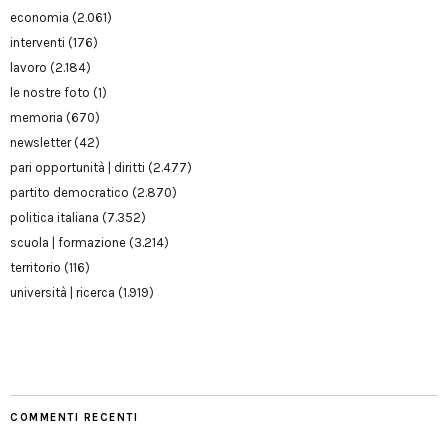
economia
(2.061)
interventi
(176)
lavoro
(2.184)
le nostre foto
(1)
memoria
(670)
newsletter
(42)
pari opportunità | diritti
(2.477)
partito democratico
(2.870)
politica italiana
(7.352)
scuola | formazione
(3.214)
territorio
(116)
università | ricerca
(1.919)
COMMENTI RECENTI