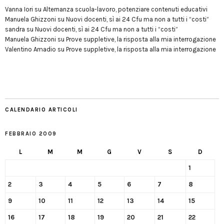
Vanna Iori
su
Alternanza scuola-lavoro, potenziare contenuti educativi
Manuela Ghizzoni
su
Nuovi docenti, sì ai 24 Cfu ma non a tutti i “costi”
sandra
su
Nuovi docenti, sì ai 24 Cfu ma non a tutti i “costi”
Manuela Ghizzoni
su
Prove suppletive, la risposta alla mia interrogazione
Valentino Amadio
su
Prove suppletive, la risposta alla mia interrogazione
CALENDARIO ARTICOLI
FEBBRAIO 2009
L
M
M
G
V
S
D
1
2
3
4
5
6
7
8
9
10
11
12
13
14
15
16
17
18
19
20
21
22