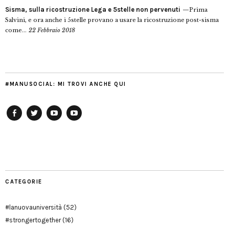
Sisma, sulla ricostruzione Lega e 5stelle non pervenuti
Prima
Salvini, e ora anche i 5stelle provano a usare la ricostruzione post-sisma
come...
22 Febbraio 2018
#MANUSOCIAL: MI TROVI ANCHE QUI
Facebook
Twitter
YouTube
YouTube
Manu
PD
Modena
CATEGORIE
#lanuovauniversità
(52)
#strongertogether
(16)