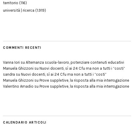
territorio
(116)
università | ricerca
(1.919)
COMMENTI RECENTI
Vanna Iori
su
Alternanza scuola-lavoro, potenziare contenuti educativi
Manuela Ghizzoni
su
Nuovi docenti, sì ai 24 Cfu ma non a tutti i “costi”
sandra
su
Nuovi docenti, sì ai 24 Cfu ma non a tutti i “costi”
Manuela Ghizzoni
su
Prove suppletive, la risposta alla mia interrogazione
Valentino Amadio
su
Prove suppletive, la risposta alla mia interrogazione
CALENDARIO ARTICOLI