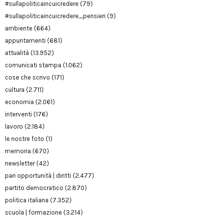
#sullapoliticaincuicredere
(79)
#sullapoliticaincuicredere_pensieri
(9)
ambiente
(664)
appuntamenti
(681)
attualità
(13.952)
comunicati stampa
(1.062)
cose che scrivo
(171)
cultura
(2.711)
economia
(2.061)
interventi
(176)
lavoro
(2.184)
le nostre foto
(1)
memoria
(670)
newsletter
(42)
pari opportunità | diritti
(2.477)
partito democratico
(2.870)
politica italiana
(7.352)
scuola | formazione
(3.214)