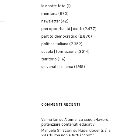
le nostre foto
(1)
memoria
(670)
newsletter
(42)
pari opportunità | diritti
(2.477)
partito democratico
(2.870)
politica italiana
(7.352)
scuola | formazione
(3.214)
territorio
(116)
università | ricerca
(1.919)
COMMENTI RECENTI
Vanna Iori
su
Alternanza scuola-lavoro,
potenziare contenuti educativi
Manuela Ghizzoni
su
Nuovi docenti, sì ai
24 Cfu ma non a tutti i “costi”