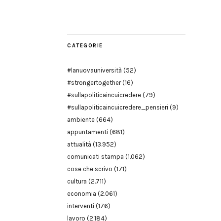
Modena
CATEGORIE
#lanuovauniversità
(52)
#strongertogether
(16)
#sullapoliticaincuicredere
(79)
#sullapoliticaincuicredere_pensieri
(9)
ambiente
(664)
appuntamenti
(681)
attualità
(13.952)
comunicati stampa
(1.062)
cose che scrivo
(171)
cultura
(2.711)
economia
(2.061)
interventi
(176)
lavoro
(2.184)