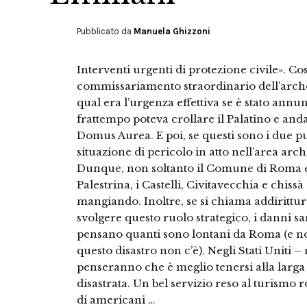
Pubblicato da
Manuela Ghizzoni
Interventi urgenti di protezione civile». Così
commissariamento straordinario dell’arch
qual era l’urgenza effettiva se è stato an
frattempo poteva crollare il Palatino e and
Domus Aurea. E poi, se questi sono i due pun
situazione di pericolo in atto nell’area ar
Dunque, non soltanto il Comune di Roma e
Palestrina, i Castelli, Civitavecchia e chissà
mangiando. Inoltre, se si chiama addirittura
svolgere questo ruolo strategico, i danni s
pensano quanti sono lontani da Roma (e no
questo disastro non c’è). Negli Stati Uniti 
penseranno che è meglio tenersi alla larga
disastrata. Un bel servizio reso al turismo
di americani …