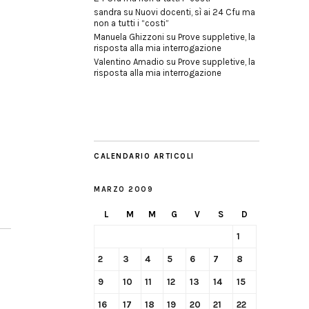
sandra
su
Nuovi docenti, sì ai 24 Cfu ma
non a tutti i “costi”
Manuela Ghizzoni
su
Prove suppletive, la
risposta alla mia interrogazione
Valentino Amadio
su
Prove suppletive, la
risposta alla mia interrogazione
CALENDARIO ARTICOLI
MARZO 2009
L
M
M
G
V
S
D
1
2
3
4
5
6
7
8
9
10
11
12
13
14
15
16
17
18
19
20
21
22