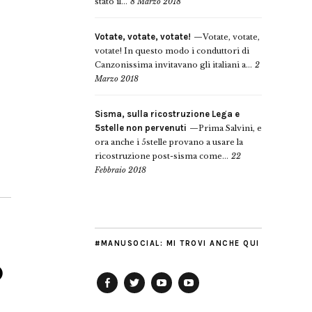
stato il...
8 Marzo 2018
Votate, votate, votate!
Votate, votate,
votate! In questo modo i conduttori di
Canzonissima invitavano gli italiani a...
2
Marzo 2018
Sisma, sulla ricostruzione Lega e
5stelle non pervenuti
Prima Salvini, e
ora anche i 5stelle provano a usare la
ricostruzione post-sisma come...
22
Febbraio 2018
#MANUSOCIAL: MI TROVI ANCHE QUI
o
Facebook
Twitter
YouTube
YouTube
Manu
PD