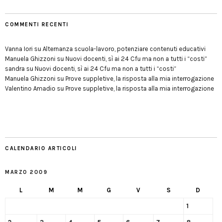
COMMENTI RECENTI
Vanna Iori
su
Alternanza scuola-lavoro, potenziare contenuti educativi
Manuela Ghizzoni
su
Nuovi docenti, sì ai 24 Cfu ma non a tutti i “costi”
sandra
su
Nuovi docenti, sì ai 24 Cfu ma non a tutti i “costi”
Manuela Ghizzoni
su
Prove suppletive, la risposta alla mia interrogazione
Valentino Amadio
su
Prove suppletive, la risposta alla mia interrogazione
CALENDARIO ARTICOLI
MARZO 2009
L
M
M
G
V
S
D
1