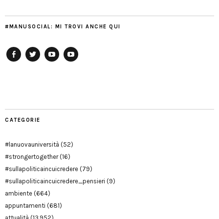
#MANUSOCIAL: MI TROVI ANCHE QUI
Facebook
Twitter
YouTube
YouTube
Manu
PD
Modena
CATEGORIE
#lanuovauniversità
(52)
#strongertogether
(16)
#sullapoliticaincuicredere
(79)
#sullapoliticaincuicredere_pensieri
(9)
ambiente
(664)
appuntamenti
(681)
attualità
(13.952)