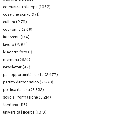
comunicati stampa
(1.062)
cose che scrivo
(171)
cultura
(2.711)
economia
(2.061)
interventi
(176)
lavoro
(2.184)
le nostre foto
(1)
memoria
(670)
newsletter
(42)
pari opportunità | diritti
(2.477)
partito democratico
(2.870)
politica italiana
(7.352)
scuola | formazione
(3.214)
territorio
(116)
università | ricerca
(1.919)