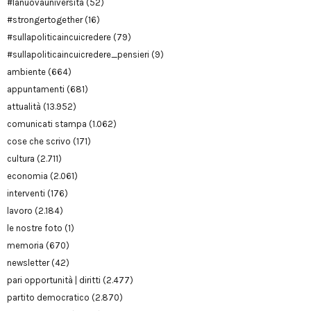
#lanuovauniversità
(52)
#strongertogether
(16)
#sullapoliticaincuicredere
(79)
#sullapoliticaincuicredere_pensieri
(9)
ambiente
(664)
appuntamenti
(681)
attualità
(13.952)
comunicati stampa
(1.062)
cose che scrivo
(171)
cultura
(2.711)
economia
(2.061)
interventi
(176)
lavoro
(2.184)
le nostre foto
(1)
memoria
(670)
newsletter
(42)
pari opportunità | diritti
(2.477)
partito democratico
(2.870)