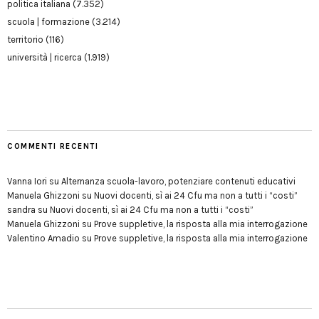
politica italiana
(7.352)
scuola | formazione
(3.214)
territorio
(116)
università | ricerca
(1.919)
COMMENTI RECENTI
Vanna Iori
su
Alternanza scuola-lavoro, potenziare contenuti educativi
Manuela Ghizzoni
su
Nuovi docenti, sì ai 24 Cfu ma non a tutti i “costi”
sandra
su
Nuovi docenti, sì ai 24 Cfu ma non a tutti i “costi”
Manuela Ghizzoni
su
Prove suppletive, la risposta alla mia interrogazione
Valentino Amadio
su
Prove suppletive, la risposta alla mia interrogazione