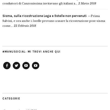
conduttori di Canzonissima invitavano gli italiani a...
2 Marzo 2018
Sisma, sulla ricostruzione Lega e 5stelle non pervenuti
Prima
Salvini, e ora anche i 5stelle provano a usare la ricostruzione post-sisma
come...
22 Febbraio 2018
#MANUSOCIAL: MI TROVI ANCHE QUI
Facebook
Twitter
YouTube
YouTube
Manu
PD
Modena
CATEGORIE