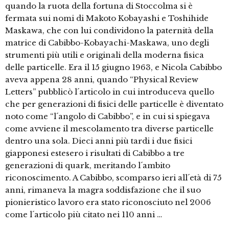
quando la ruota della fortuna di Stoccolma si è
fermata sui nomi di Makoto Kobayashi e Toshihide
Maskawa, che con lui condividono la paternità della
matrice di Cabibbo-Kobayachi-Maskawa, uno degli
strumenti più utili e originali della moderna fisica
delle particelle. Era il 15 giugno 1963, e Nicola Cabibbo
aveva appena 28 anni, quando “Physical Review
Letters” pubblicò l´articolo in cui introduceva quello
che per generazioni di fisici delle particelle è diventato
noto come “l´angolo di Cabibbo”, e in cui si spiegava
come avviene il mescolamento tra diverse particelle
dentro una sola. Dieci anni più tardi i due fisici
giapponesi estesero i risultati di Cabibbo a tre
generazioni di quark, meritando l´ambito
riconoscimento. A Cabibbo, scomparso ieri all´età di 75
anni, rimaneva la magra soddisfazione che il suo
pionieristico lavoro era stato riconosciuto nel 2006
come l´articolo più citato nei 110 anni …