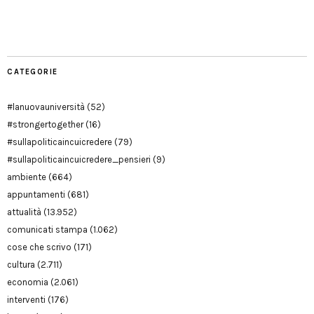
Manu
PD
Modena
CATEGORIE
#lanuovauniversità
(52)
#strongertogether
(16)
#sullapoliticaincuicredere
(79)
#sullapoliticaincuicredere_pensieri
(9)
ambiente
(664)
appuntamenti
(681)
attualità
(13.952)
comunicati stampa
(1.062)
cose che scrivo
(171)
cultura
(2.711)
economia
(2.061)
interventi
(176)