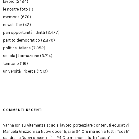
lavoro
(2.184)
le nostre foto
(1)
memoria
(670)
newsletter
(42)
pari opportunità | diritti
(2.477)
partito democratico
(2.870)
politica italiana
(7.352)
scuola | formazione
(3.214)
territorio
(116)
università | ricerca
(1.919)
COMMENTI RECENTI
Vanna Iori
su
Alternanza scuola-lavoro, potenziare contenuti educativi
Manuela Ghizzoni
su
Nuovi docenti, sì ai 24 Cfu ma non a tutti i “costi”
sandra
su
Nuovi docenti, sì ai 24 Cfu ma non a tutti i “costi”