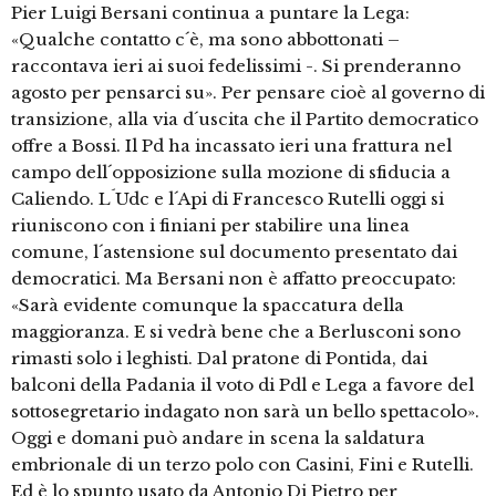
Pier Luigi Bersani continua a puntare la Lega:
«Qualche contatto c´è, ma sono abbottonati –
raccontava ieri ai suoi fedelissimi -. Si prenderanno
agosto per pensarci su». Per pensare cioè al governo di
transizione, alla via d´uscita che il Partito democratico
offre a Bossi. Il Pd ha incassato ieri una frattura nel
campo dell´opposizione sulla mozione di sfiducia a
Caliendo. L´Udc e l´Api di Francesco Rutelli oggi si
riuniscono con i finiani per stabilire una linea
comune, l´astensione sul documento presentato dai
democratici. Ma Bersani non è affatto preoccupato:
«Sarà evidente comunque la spaccatura della
maggioranza. E si vedrà bene che a Berlusconi sono
rimasti solo i leghisti. Dal pratone di Pontida, dai
balconi della Padania il voto di Pdl e Lega a favore del
sottosegretario indagato non sarà un bello spettacolo».
Oggi e domani può andare in scena la saldatura
embrionale di un terzo polo con Casini, Fini e Rutelli.
Ed è lo spunto usato da Antonio Di Pietro per