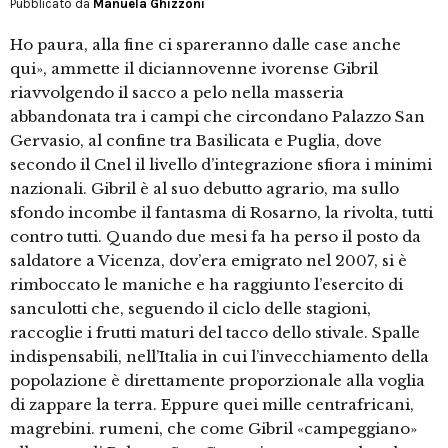
Pubblicato da
Manuela Ghizzoni
Ho paura, alla fine ci spareranno dalle case anche
qui», ammette il diciannovenne ivorense Gibril
riavvolgendo il sacco a pelo nella masseria
abbandonata tra i campi che circondano Palazzo San
Gervasio, al confine tra Basilicata e Puglia, dove
secondo il Cnel il livello d’integrazione sfiora i minimi
nazionali. Gibril è al suo debutto agrario, ma sullo
sfondo incombe il fantasma di Rosarno, la rivolta, tutti
contro tutti. Quando due mesi fa ha perso il posto da
saldatore a Vicenza, dov’era emigrato nel 2007, si è
rimboccato le maniche e ha raggiunto l’esercito di
sanculotti che, seguendo il ciclo delle stagioni,
raccoglie i frutti maturi del tacco dello stivale. Spalle
indispensabili, nell’Italia in cui l’invecchiamento della
popolazione è direttamente proporzionale alla voglia
di zappare la terra. Eppure quei mille centrafricani,
magrebini. rumeni, che come Gibril «campeggiano»