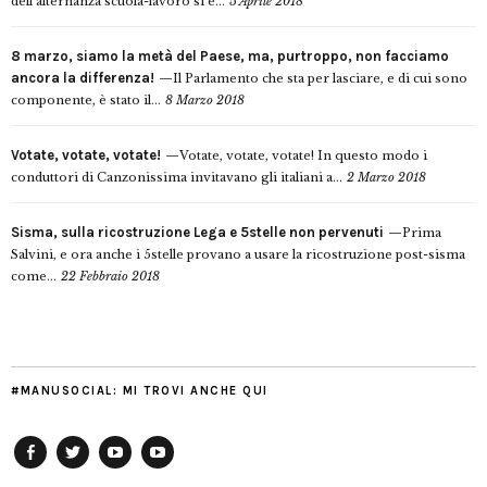
dell’alternanza scuola-lavoro si è...
5 Aprile 2018
8 marzo, siamo la metà del Paese, ma, purtroppo, non facciamo
ancora la differenza!
Il Parlamento che sta per lasciare, e di cui sono
componente, è stato il...
8 Marzo 2018
Votate, votate, votate!
Votate, votate, votate! In questo modo i
conduttori di Canzonissima invitavano gli italiani a...
2 Marzo 2018
Sisma, sulla ricostruzione Lega e 5stelle non pervenuti
Prima
Salvini, e ora anche i 5stelle provano a usare la ricostruzione post-sisma
come...
22 Febbraio 2018
#MANUSOCIAL: MI TROVI ANCHE QUI
Facebook
Twitter
YouTube
YouTube