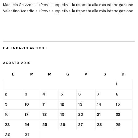
Manuela Ghizzoni
su
Prove suppletive, la risposta alla mia interrogazione
Valentino Amadio
su
Prove suppletive, la risposta alla mia interrogazione
CALENDARIO ARTICOLI
AGOSTO 2010
L
M
M
G
V
S
D
1
2
3
4
5
6
7
8
9
10
11
12
13
14
15
16
17
18
19
20
21
22
23
24
25
26
27
28
29
30
31