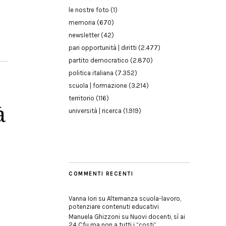
le nostre foto
(1)
memoria
(670)
newsletter
(42)
pari opportunità | diritti
(2.477)
partito democratico
(2.870)
politica italiana
(7.352)
scuola | formazione
(3.214)
territorio
(116)
à
università | ricerca
(1.919)
COMMENTI RECENTI
Vanna Iori
su
Alternanza scuola-lavoro,
potenziare contenuti educativi
Manuela Ghizzoni
su
Nuovi docenti, sì ai
24 Cfu ma non a tutti i “costi”