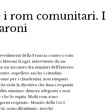
 i rom comunitari. I
aroni
ovvedimenti della Francia contro i rom:
o Maroni (Lega), intervistato da un
 in un incontro fra ministri dell’Interno
oter «espellere anche i cittadini
come per i clandestini, non rimpatri
i viola la direttiva che fissa i requisiti
eddito minimo, dimora adeguata e non
e che lo ospita. Molti rom sono
sti requisiti». Monito della Cei I
ia «sono illegittimi», perchè