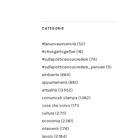
Modena
CATEGORIE
#lanuovauniversità
(52)
#strongertogether
(16)
#sullapoliticaincuicredere
(79)
#sullapoliticaincuicredere_pensieri
(9)
ambiente
(664)
appuntamenti
(681)
attualità
(13.952)
comunicati stampa
(1.062)
cose che scrivo
(171)
cultura
(2.711)
economia
(2.061)
interventi
(176)
lavoro
(2.184)