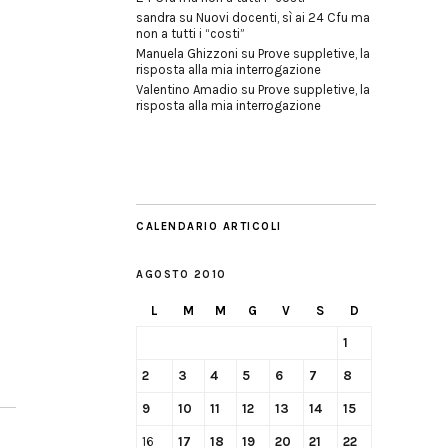
sandra
su
Nuovi docenti, sì ai 24 Cfu ma
non a tutti i “costi”
Manuela Ghizzoni
su
Prove suppletive, la
risposta alla mia interrogazione
Valentino Amadio
su
Prove suppletive, la
risposta alla mia interrogazione
CALENDARIO ARTICOLI
AGOSTO 2010
L
M
M
G
V
S
D
1
2
3
4
5
6
7
8
9
10
11
12
13
14
15
16
17
18
19
20
21
22