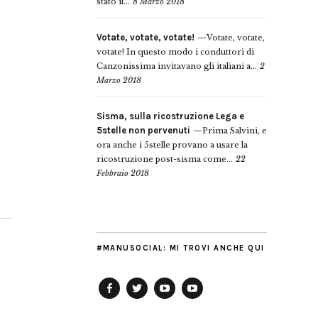
stato il...
8 Marzo 2018
Votate, votate, votate!
Votate, votate,
votate! In questo modo i conduttori di
Canzonissima invitavano gli italiani a...
2
Marzo 2018
Sisma, sulla ricostruzione Lega e
5stelle non pervenuti
Prima Salvini, e
ora anche i 5stelle provano a usare la
ricostruzione post-sisma come...
22
Febbraio 2018
#MANUSOCIAL: MI TROVI ANCHE QUI
Facebook
Twitter
YouTube
YouTube
Manu
PD