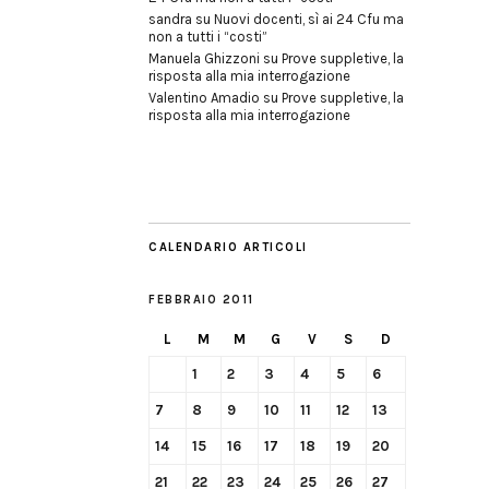
sandra
su
Nuovi docenti, sì ai 24 Cfu ma
non a tutti i “costi”
Manuela Ghizzoni
su
Prove suppletive, la
risposta alla mia interrogazione
Valentino Amadio
su
Prove suppletive, la
risposta alla mia interrogazione
CALENDARIO ARTICOLI
FEBBRAIO 2011
L
M
M
G
V
S
D
1
2
3
4
5
6
7
8
9
10
11
12
13
14
15
16
17
18
19
20
21
22
23
24
25
26
27