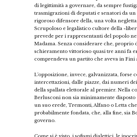
di legittimità a governare, da sempre fustig
trasmigrazioni di deputati e senatori da un p
rigoroso difensore della, una volta negletta
Scrupoloso e legalistico cultore della «libe
prevede per i rappresentanti del popolo nel
Madama. Senza considerare che, proprio dal
schieramento vittorioso quasi tre anni fa er
comprendeva un partito che aveva in Fini a
L’opposizione, invece, galvanizzata, forse 
intercettazioni, dalle piazze, dai numeri d
della spallata elettorale al premier. Nella
Berlusconi non sia minimamente disposto a 
un suo erede, Tremonti, Alfano o Letta che s
probabilmente fondata, che, alla fine, sia B
governo.
Come si è visto, i sofismi dialettici, le ipoc