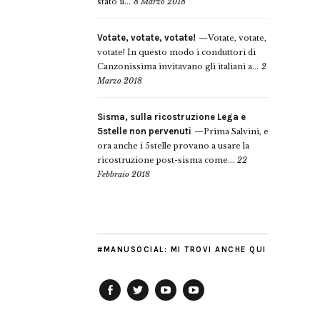
stato il...
8 Marzo 2018
Votate, votate, votate!
Votate, votate,
votate! In questo modo i conduttori di
Canzonissima invitavano gli italiani a...
2
Marzo 2018
Sisma, sulla ricostruzione Lega e
5stelle non pervenuti
Prima Salvini, e
ora anche i 5stelle provano a usare la
ricostruzione post-sisma come...
22
Febbraio 2018
#MANUSOCIAL: MI TROVI ANCHE QUI
Facebook
Twitter
YouTube
YouTube
Manu
PD