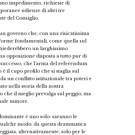
timo impedimento, richieste di
mporanee udienze di altri tre
te del Consiglio.
, un governo che, con una risicatissima
iforme fondamentali, come quella sul
ichiederebbero un larghissimo
na opposizione disposta a tutto pur di
ià successo, che l’arma del referendum
o è il cupo profilo che si staglia sul
 un conflitto istituzionale tra poteri e
ato nella storia della nostra
o che il meglio prevalga sul peggio, ma
 male minore.
 dominante è uno solo: saranno le
in qualche modo, da questa drammatica
teggiata, alternativamente, solo per le