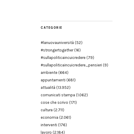
Modena
CATEGORIE
#lanuovauniversità
(52)
#strongertogether
(16)
#sullapoliticaincuicredere
(79)
#sullapoliticaincuicredere_pensieri
(9)
ambiente
(664)
appuntamenti
(681)
attualità
(13.952)
comunicati stampa
(1.062)
cose che scrivo
(171)
cultura
(2.711)
economia
(2.061)
interventi
(176)
lavoro
(2.184)