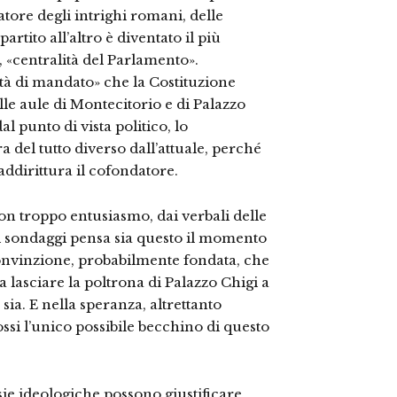
atore degli intrighi romani, delle
artito all’altro è diventato il più
, «centralità del Parlamento».
rtà di mandato» che la Costituzione
le aule di Montecitorio e di Palazzo
 punto di vista politico, lo
a del tutto diverso dall’attuale, perché
ddirittura il cofondatore.
con troppo entusiasmo, dai verbali delle
ei sondaggi pensa sia questo il momento
 convinzione, probabilmente fondata, che
lasciare la poltrona di Palazzo Chigi a
ia. E nella speranza, altrettanto
ossi l’unico possibile becchino di questo
risie ideologiche possono giustificare