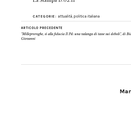
La Stampa 17.02.11
attualità
,
politica italiana
CATEGORIE:
ARTICOLO PRECEDENTE
"Milleproroghe, sì alla fiducia Il Pd: una valanga di tasse sui deboli", di B
Giovanni
Manu