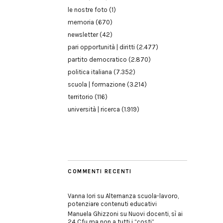
le nostre foto
(1)
memoria
(670)
newsletter
(42)
pari opportunità | diritti
(2.477)
partito democratico
(2.870)
politica italiana
(7.352)
scuola | formazione
(3.214)
territorio
(116)
università | ricerca
(1.919)
COMMENTI RECENTI
Vanna Iori
su
Alternanza scuola-lavoro,
potenziare contenuti educativi
Manuela Ghizzoni
su
Nuovi docenti, sì ai
24 Cfu ma non a tutti i “costi”