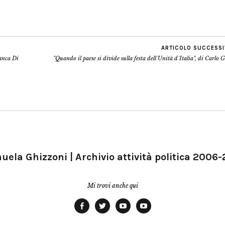
ARTICOLO SUCCESS
ianca Di
"Quando il paese si divide sulla festa dell´Unità d´Italia", di Carlo G
ela Ghizzoni | Archivio attività politica 2006
Mi trovi anche qui
Facebook
Twitter
YouTube
YouTube