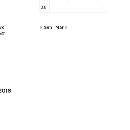
28
« Gen
Mar »
IVO
alli
-2018