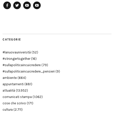
Facebook
Twitter
YouTube
YouTube
Manu
PD
Modena
CATEGORIE
#lanuovauniversità
(52)
#strongertogether
(16)
#sullapoliticaincuicredere
(79)
#sullapoliticaincuicredere_pensieri
(9)
ambiente
(664)
appuntamenti
(681)
attualità
(13.952)
comunicati stampa
(1.062)
cose che scrivo
(171)
cultura
(2.711)