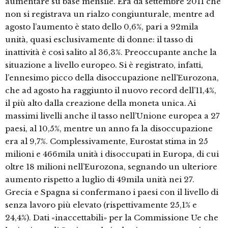
aumentare su base mensile. Era da settembre 2011 che
non si registrava un rialzo congiunturale, mentre ad
agosto l’aumento è stato dello 0,6%, pari a 92mila
unità, quasi esclusivamente di donne: il tasso di
inattività è così salito al 36,3%. Preoccupante anche la
situazione a livello europeo. Si è registrato, infatti,
l’ennesimo picco della disoccupazione nell’Eurozona,
che ad agosto ha raggiunto il nuovo record dell’11,4%,
il più alto dalla creazione della moneta unica. Ai
massimi livelli anche il tasso nell’Unione europea a 27
paesi, al 10,5%, mentre un anno fa la disoccupazione
era al 9,7%. Complessivamente, Eurostat stima in 25
milioni e 466mila unità i disoccupati in Europa, di cui
oltre 18 milioni nell’Eurozona, segnando un ulteriore
aumento rispetto a luglio di 49mila unità nei 27.
Grecia e Spagna si confermano i paesi con il livello di
senza lavoro più elevato (rispettivamente 25,1% e
24,4%). Dati «inaccettabili» per la Commissione Ue che