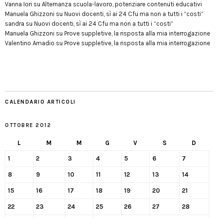
Vanna Iori
su
Alternanza scuola-lavoro, potenziare contenuti educativi
Manuela Ghizzoni
su
Nuovi docenti, sì ai 24 Cfu ma non a tutti i “costi”
sandra
su
Nuovi docenti, sì ai 24 Cfu ma non a tutti i “costi”
Manuela Ghizzoni
su
Prove suppletive, la risposta alla mia interrogazione
Valentino Amadio
su
Prove suppletive, la risposta alla mia interrogazione
CALENDARIO ARTICOLI
OTTOBRE 2012
L
M
M
G
V
S
D
1
2
3
4
5
6
7
8
9
10
11
12
13
14
15
16
17
18
19
20
21
22
23
24
25
26
27
28