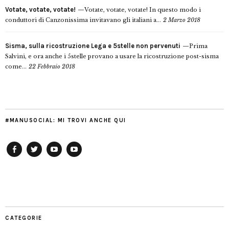
Votate, votate, votate!
Votate, votate, votate! In questo modo i
conduttori di Canzonissima invitavano gli italiani a...
2 Marzo 2018
Sisma, sulla ricostruzione Lega e 5stelle non pervenuti
Prima
Salvini, e ora anche i 5stelle provano a usare la ricostruzione post-sisma
come...
22 Febbraio 2018
#MANUSOCIAL: MI TROVI ANCHE QUI
Facebook
Twitter
YouTube
YouTube
Manu
PD
Modena
CATEGORIE