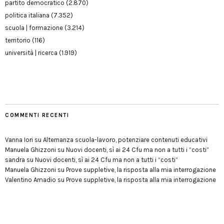
partito democratico
(2.870)
politica italiana
(7.352)
scuola | formazione
(3.214)
territorio
(116)
università | ricerca
(1.919)
COMMENTI RECENTI
Vanna Iori
su
Alternanza scuola-lavoro, potenziare contenuti educativi
Manuela Ghizzoni
su
Nuovi docenti, sì ai 24 Cfu ma non a tutti i “costi”
sandra
su
Nuovi docenti, sì ai 24 Cfu ma non a tutti i “costi”
Manuela Ghizzoni
su
Prove suppletive, la risposta alla mia interrogazione
Valentino Amadio
su
Prove suppletive, la risposta alla mia interrogazione