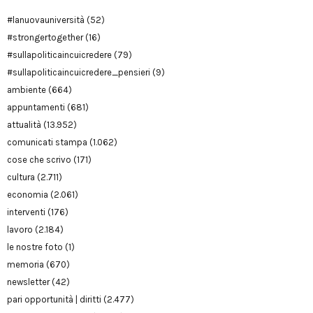
#lanuovauniversità
(52)
#strongertogether
(16)
#sullapoliticaincuicredere
(79)
#sullapoliticaincuicredere_pensieri
(9)
ambiente
(664)
appuntamenti
(681)
attualità
(13.952)
comunicati stampa
(1.062)
cose che scrivo
(171)
cultura
(2.711)
economia
(2.061)
interventi
(176)
lavoro
(2.184)
le nostre foto
(1)
memoria
(670)
newsletter
(42)
pari opportunità | diritti
(2.477)