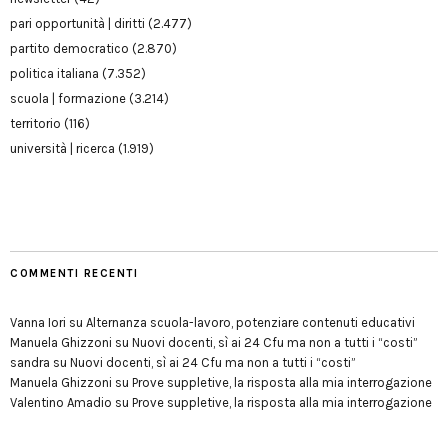
pari opportunità | diritti
(2.477)
partito democratico
(2.870)
politica italiana
(7.352)
scuola | formazione
(3.214)
territorio
(116)
università | ricerca
(1.919)
COMMENTI RECENTI
Vanna Iori
su
Alternanza scuola-lavoro, potenziare contenuti educativi
Manuela Ghizzoni
su
Nuovi docenti, sì ai 24 Cfu ma non a tutti i “costi”
sandra
su
Nuovi docenti, sì ai 24 Cfu ma non a tutti i “costi”
Manuela Ghizzoni
su
Prove suppletive, la risposta alla mia interrogazione
Valentino Amadio
su
Prove suppletive, la risposta alla mia interrogazione