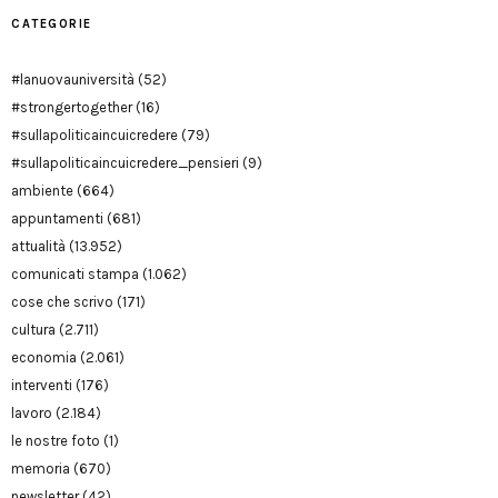
CATEGORIE
#lanuovauniversità
(52)
#strongertogether
(16)
#sullapoliticaincuicredere
(79)
#sullapoliticaincuicredere_pensieri
(9)
ambiente
(664)
appuntamenti
(681)
attualità
(13.952)
comunicati stampa
(1.062)
cose che scrivo
(171)
cultura
(2.711)
economia
(2.061)
interventi
(176)
lavoro
(2.184)
le nostre foto
(1)
memoria
(670)
newsletter
(42)