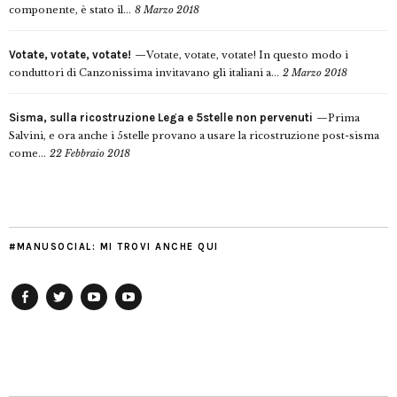
componente, è stato il...
8 Marzo 2018
Votate, votate, votate!
Votate, votate, votate! In questo modo i
conduttori di Canzonissima invitavano gli italiani a...
2 Marzo 2018
Sisma, sulla ricostruzione Lega e 5stelle non pervenuti
Prima
Salvini, e ora anche i 5stelle provano a usare la ricostruzione post-sisma
come...
22 Febbraio 2018
#MANUSOCIAL: MI TROVI ANCHE QUI
Facebook
Twitter
YouTube
YouTube
Manu
PD
Modena