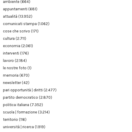
ambiente
(664)
appuntamenti
(681)
attualità
(13.952)
comunicati stampa
(1.062)
cose che scrivo
(171)
cultura
(2.711)
economia
(2.061)
interventi
(176)
lavoro
(2.184)
le nostre foto
(1)
memoria
(670)
newsletter
(42)
pari opportunità | diritti
(2.477)
partito democratico
(2.870)
politica italiana
(7.352)
scuola | formazione
(3.214)
territorio
(116)
università | ricerca
(1.919)