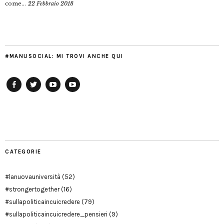
come...
22 Febbraio 2018
#MANUSOCIAL: MI TROVI ANCHE QUI
Facebook
Twitter
YouTube
YouTube
Manu
PD
Modena
CATEGORIE
#lanuovauniversità
(52)
#strongertogether
(16)
#sullapoliticaincuicredere
(79)
#sullapoliticaincuicredere_pensieri
(9)