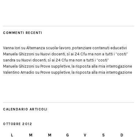
COMMENTI RECENTI
Vanna Iori
su
Alternanza scuola-lavoro, potenziare contenuti educativi
Manuela Ghizzoni
su
Nuovi docenti, sì ai 24 Cfu ma non a tutti i “costi”
sandra
su
Nuovi docenti, sì ai 24 Cfu ma non a tutti i “costi”
Manuela Ghizzoni
su
Prove suppletive, la risposta alla mia interrogazione
Valentino Amadio
su
Prove suppletive, la risposta alla mia interrogazione
CALENDARIO ARTICOLI
OTTOBRE 2012
L
M
M
G
V
S
D