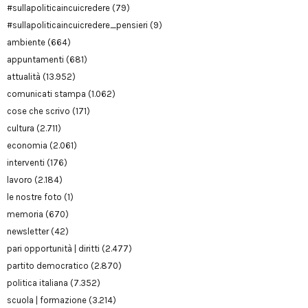
#sullapoliticaincuicredere
(79)
#sullapoliticaincuicredere_pensieri
(9)
ambiente
(664)
appuntamenti
(681)
attualità
(13.952)
comunicati stampa
(1.062)
cose che scrivo
(171)
cultura
(2.711)
economia
(2.061)
interventi
(176)
lavoro
(2.184)
le nostre foto
(1)
memoria
(670)
newsletter
(42)
pari opportunità | diritti
(2.477)
partito democratico
(2.870)
politica italiana
(7.352)
scuola | formazione
(3.214)