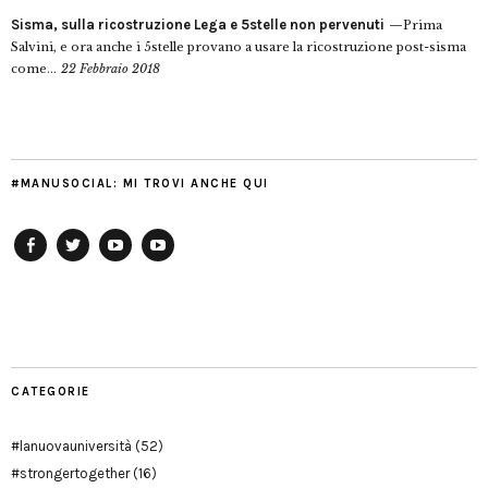
Sisma, sulla ricostruzione Lega e 5stelle non pervenuti
Prima
Salvini, e ora anche i 5stelle provano a usare la ricostruzione post-sisma
come...
22 Febbraio 2018
#MANUSOCIAL: MI TROVI ANCHE QUI
Facebook
Twitter
YouTube
YouTube
Manu
PD
Modena
CATEGORIE
#lanuovauniversità
(52)
#strongertogether
(16)