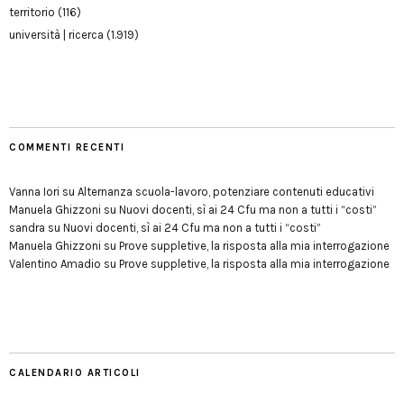
territorio
(116)
università | ricerca
(1.919)
COMMENTI RECENTI
Vanna Iori
su
Alternanza scuola-lavoro, potenziare contenuti educativi
Manuela Ghizzoni
su
Nuovi docenti, sì ai 24 Cfu ma non a tutti i “costi”
sandra
su
Nuovi docenti, sì ai 24 Cfu ma non a tutti i “costi”
Manuela Ghizzoni
su
Prove suppletive, la risposta alla mia interrogazione
Valentino Amadio
su
Prove suppletive, la risposta alla mia interrogazione
CALENDARIO ARTICOLI