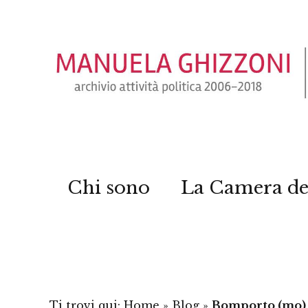
Chi sono
La Camera de
Ti trovi qui:
Home
»
Blog
»
Bomporto (mo) 