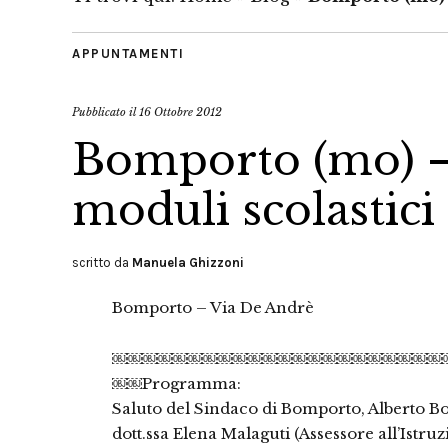
APPUNTAMENTI
Pubblicato il
16 Ottobre 2012
Bomporto (mo) –
moduli scolastici
scritto da
Manuela Ghizzoni
Bomporto – Via De Andrè
￼￼￼￼￼￼￼￼￼￼￼￼￼￼￼￼￼￼￼￼￼￼
￼￼Programma:
Saluto del Sindaco di Bomporto, Alberto Bo
dott.ssa Elena Malaguti (Assessore all’Istr