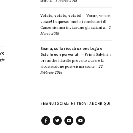
stato il...
8 Marzo 2018
Votate, votate, votate!
Votate, votate,
votate! In questo modo i conduttori di
Canzonissima invitavano gli italiani a...
2
Marzo 2018
Sisma, sulla ricostruzione Lega e
IVO
5stelle non pervenuti
Prima Salvini, e
gio
ora anche i 5stelle provano a usare la
ricostruzione post-sisma come...
22
Febbraio 2018
#MANUSOCIAL: MI TROVI ANCHE QUI
Facebook
Twitter
YouTube
YouTube
Manu
PD