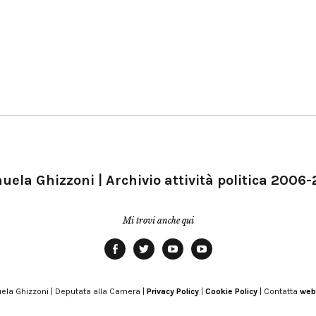
ela Ghizzoni | Archivio attività politica 2006
Mi trovi anche qui
Facebook
Twitter
YouTube
YouTube
Manu
PD
Modena
ela Ghizzoni | Deputata alla Camera |
Privacy Policy
|
Cookie Policy
| Contatta
web