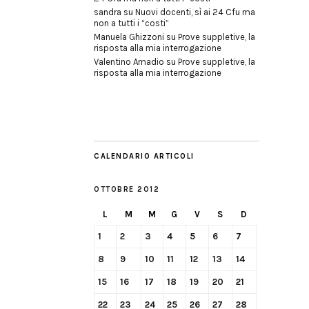
sandra
su
Nuovi docenti, sì ai 24 Cfu ma
non a tutti i “costi”
Manuela Ghizzoni
su
Prove suppletive, la
risposta alla mia interrogazione
Valentino Amadio
su
Prove suppletive, la
risposta alla mia interrogazione
CALENDARIO ARTICOLI
OTTOBRE 2012
L
M
M
G
V
S
D
1
2
3
4
5
6
7
8
9
10
11
12
13
14
15
16
17
18
19
20
21
22
23
24
25
26
27
28