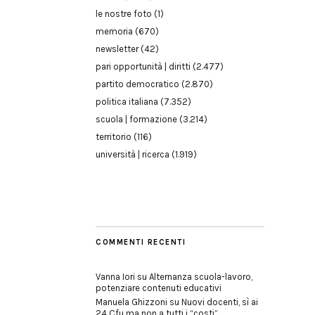
le nostre foto
(1)
memoria
(670)
newsletter
(42)
pari opportunità | diritti
(2.477)
partito democratico
(2.870)
politica italiana
(7.352)
scuola | formazione
(3.214)
territorio
(116)
università | ricerca
(1.919)
COMMENTI RECENTI
Vanna Iori
su
Alternanza scuola-lavoro,
potenziare contenuti educativi
Manuela Ghizzoni
su
Nuovi docenti, sì ai
24 Cfu ma non a tutti i “costi”