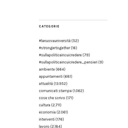
Modena
CATEGORIE
#lanuovauniversità
(52)
#strongertogether
(16)
#sullapoliticaincuicredere
(79)
#sullapoliticaincuicredere_pensieri
(9)
ambiente
(664)
appuntamenti
(681)
attualità
(13.952)
comunicati stampa
(1.062)
cose che scrivo
(171)
cultura
(2.711)
economia
(2.061)
interventi
(176)
lavoro
(2.184)