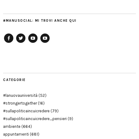
#MANUSOCIAL: MI TROVI ANCHE QUI
Facebook
Twitter
YouTube
YouTube
Manu
PD
Modena
CATEGORIE
#lanuovauniversità
(52)
#strongertogether
(16)
#sullapoliticaincuicredere
(79)
#sullapoliticaincuicredere_pensieri
(9)
ambiente
(664)
appuntamenti
(681)