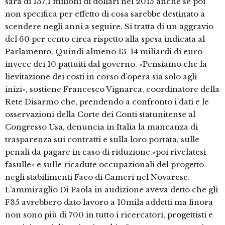
sarà di 137,1 milioni di dollari nel 2015 anche se poi
non specifica per effetto di cosa sarebbe destinato a
scendere negli anni a seguire. Si tratta di un aggravio
del 60 per cento circa rispetto alla spesa indicata al
Parlamento. Quindi almeno 13-14 miliardi di euro
invece dei 10 pattuiti dal governo. «Pensiamo che la
lievitazione dei costi in corso d’opera sia solo agli
inizi», sostiene Francesco Vignarca, coordinatore della
Rete Disarmo che, prendendo a confronto i dati e le
osservazioni della Corte dei Conti statunitense al
Congresso Usa, denuncia in Italia la mancanza di
trasparenza sui contratti e sulla loro portata, sulle
penali da pagare in caso di riduzione «poi rivelatesi
fasulle» e sulle ricadute occupazionali del progetto
negli stabilimenti Faco di Cameri nel Novarese.
L’ammiraglio Di Paola in audizione aveva detto che gli
F35 avrebbero dato lavoro a 10mila addetti ma finora
non sono più di 700 in tutto i ricercatori, progettisti e