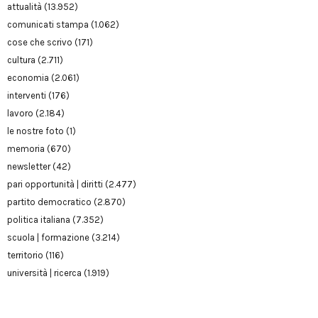
attualità
(13.952)
comunicati stampa
(1.062)
cose che scrivo
(171)
cultura
(2.711)
economia
(2.061)
interventi
(176)
lavoro
(2.184)
le nostre foto
(1)
memoria
(670)
newsletter
(42)
pari opportunità | diritti
(2.477)
partito democratico
(2.870)
politica italiana
(7.352)
scuola | formazione
(3.214)
territorio
(116)
università | ricerca
(1.919)