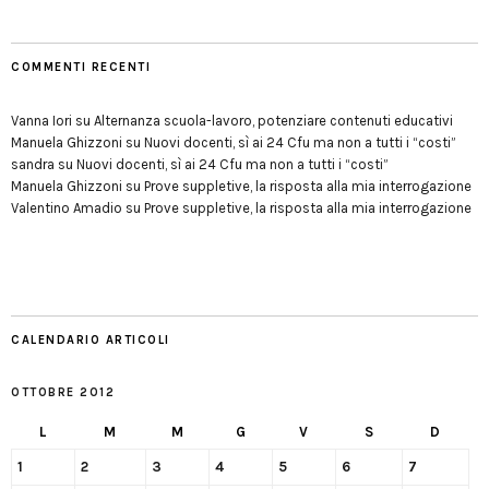
COMMENTI RECENTI
Vanna Iori
su
Alternanza scuola-lavoro, potenziare contenuti educativi
Manuela Ghizzoni
su
Nuovi docenti, sì ai 24 Cfu ma non a tutti i “costi”
sandra
su
Nuovi docenti, sì ai 24 Cfu ma non a tutti i “costi”
Manuela Ghizzoni
su
Prove suppletive, la risposta alla mia interrogazione
Valentino Amadio
su
Prove suppletive, la risposta alla mia interrogazione
CALENDARIO ARTICOLI
OTTOBRE 2012
L
M
M
G
V
S
D
1
2
3
4
5
6
7