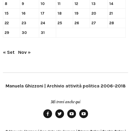
8
9
10
11
12
13
14
15
16
17
18
19
20
21
22
23
24
25
26
27
28
29
30
31
« Set
Nov »
Manuela Ghizzoni | Archivio attività politica 2006-2018
Mi trovi anche qui
Facebook
Twitter
YouTube
YouTube
Manu
PD
Modena