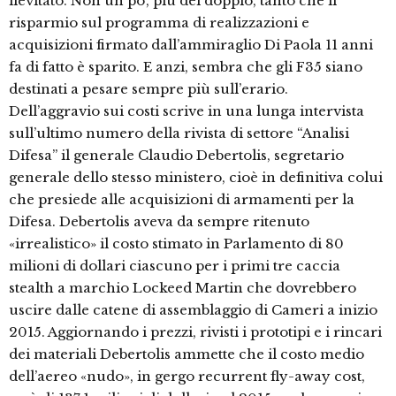
lievitato. Non un po’, più del doppio, tanto che il
risparmio sul programma di realizzazioni e
acquisizioni firmato dall’ammiraglio Di Paola 11 anni
fa di fatto è sparito. E anzi, sembra che gli F35 siano
destinati a pesare sempre più sull’erario.
Dell’aggravio sui costi scrive in una lunga intervista
sull’ultimo numero della rivista di settore “Analisi
Difesa” il generale Claudio Debertolis, segretario
generale dello stesso ministero, cioè in definitiva colui
che presiede alle acquisizioni di armamenti per la
Difesa. Debertolis aveva da sempre ritenuto
«irrealistico» il costo stimato in Parlamento di 80
milioni di dollari ciascuno per i primi tre caccia
stealth a marchio Lockeed Martin che dovrebbero
uscire dalle catene di assemblaggio di Cameri a inizio
2015. Aggiornando i prezzi, rivisti i prototipi e i rincari
dei materiali Debertolis ammette che il costo medio
dell’aereo «nudo», in gergo recurrent fly-away cost,