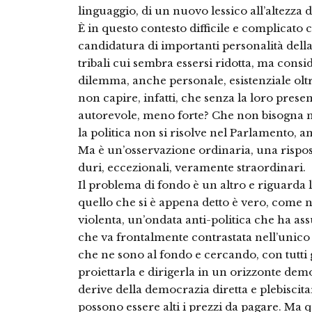
linguaggio, di un nuovo lessico all’altezza d
È in questo contesto difficile e complicato 
candidatura di importanti personalità della n
tribali cui sembra essersi ridotta, ma consi
dilemma, anche personale, esistenziale olt
non capire, infatti, che senza la loro pres
autorevole, meno forte? Che non bisogna ma
la politica non si risolve nel Parlamento, a
Ma è un’osservazione ordinaria, una rispost
duri, eccezionali, veramente straordinari.
Il problema di fondo è un altro e riguarda la
quello che si è appena detto è vero, come n
violenta, un’ondata anti-politica che ha a
che va frontalmente contrastata nell’unico
che ne sono al fondo e cercando, con tutti g
proiettarla e dirigerla in un orizzonte dem
derive della democrazia diretta e plebiscita
possono essere alti i prezzi da pagare. Ma q