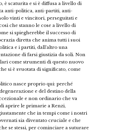
è scaturita e si è diffusa a livello di
nti-politica, anti-partiti, anti-
o vinti e vincitori, perseguitati e
osì che stanno le cose a livello di
 come si spiegherebbe il successo di
ocrazia diretta che anima tutti i suoi
itica e i partiti, dall’altro una
ntazione di farsi giustizia da soli. Non
polari come strumenti di questo nuovo
e si è svuotata di significato, come
olitico nasce proprio qui: perché
 degenerazione e del destino della
eccezionale e non ordinario che va
 di aprire le primarie a Renzi,
 giustamente che in tempi come i nostri
overnati sia diventato cruciale e che
che se stessi, per cominciare a suturare