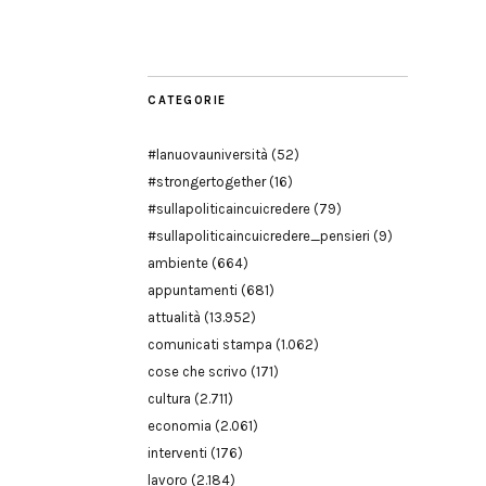
Modena
CATEGORIE
#lanuovauniversità
(52)
#strongertogether
(16)
#sullapoliticaincuicredere
(79)
#sullapoliticaincuicredere_pensieri
(9)
ambiente
(664)
appuntamenti
(681)
attualità
(13.952)
comunicati stampa
(1.062)
cose che scrivo
(171)
cultura
(2.711)
economia
(2.061)
interventi
(176)
lavoro
(2.184)