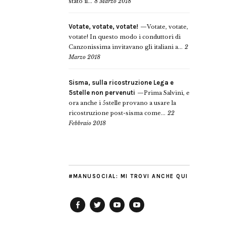
stato il...
8 Marzo 2018
Votate, votate, votate!
Votate, votate,
votate! In questo modo i conduttori di
Canzonissima invitavano gli italiani a...
2
Marzo 2018
Sisma, sulla ricostruzione Lega e
5stelle non pervenuti
Prima Salvini, e
ora anche i 5stelle provano a usare la
ricostruzione post-sisma come...
22
Febbraio 2018
#MANUSOCIAL: MI TROVI ANCHE QUI
Facebook
Twitter
YouTube
YouTube
Manu
PD