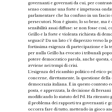
governanti e governati da cui, per contrasto, 
senso comune una forte e impetuosa ondata a
parlamentare che ha confuso in un fascio sol
persecutori. Non è giusto, lo so bene, ma è c
sensibilità assai diffuse: se non fosse così,
Grillo e la forte e violenta richiesta di dem
seguaci? Da un lato c’è disprezzo verso la pol
fortissima esigenza di partecipazione e la te
per nulla Grillo ha evocato i tribunali po
potere democratico parola, anche questa, ch
avviene nei tempi di crisi.
L’esigenza del ricambio politico ed etico-p
concerne, direttamente, la questione della
democrazia italiana. È in questo contesto 
posta, e apprezzata, la decisione di Bersani
modificando lo statuto del Pd. Ha ritenuto
il problema dei rapporti tra governanti e g
occorra fare di tutto, mettendo in gioco an