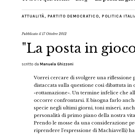
ATTUALITÀ
,
PARTITO DEMOCRATICO
,
POLITICA ITAL
Pubblicato il
17 Ottobre 2012
"La posta in gioc
scritto da
Manuela Ghizzoni
Vorrei cercare di svolgere una riflessione pa
distaccata sulla questione così dibattuta in 
«rottamazione». Un termine infelice che a
occorre confrontarsi. E bisogna farlo anch
specie negli ultimi giorni, toni miseri, anc
personalità di primo piano della nostra vita 
Prendo le mosse da una considerazione pre
riprendere l’espressione di Machiavelli) ha 