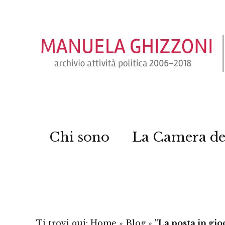
Chi sono
La Camera de
Ti trovi qui:
Home
»
Blog
»
"La posta in gio