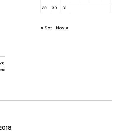
29
30
31
« Set
Nov »
IVO
uola
-2018