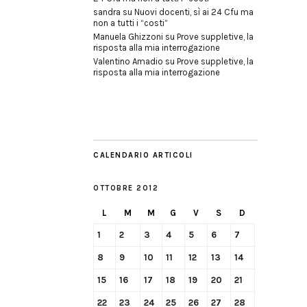
sandra
su
Nuovi docenti, sì ai 24 Cfu ma
non a tutti i “costi”
Manuela Ghizzoni
su
Prove suppletive, la
risposta alla mia interrogazione
Valentino Amadio
su
Prove suppletive, la
risposta alla mia interrogazione
CALENDARIO ARTICOLI
OTTOBRE 2012
L
M
M
G
V
S
D
1
2
3
4
5
6
7
8
9
10
11
12
13
14
15
16
17
18
19
20
21
22
23
24
25
26
27
28