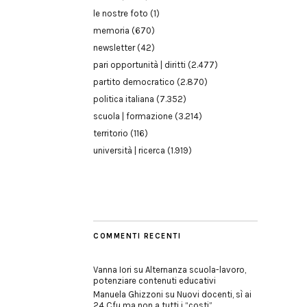
le nostre foto
(1)
memoria
(670)
newsletter
(42)
pari opportunità | diritti
(2.477)
partito democratico
(2.870)
politica italiana
(7.352)
scuola | formazione
(3.214)
territorio
(116)
università | ricerca
(1.919)
COMMENTI RECENTI
Vanna Iori
su
Alternanza scuola-lavoro,
potenziare contenuti educativi
Manuela Ghizzoni
su
Nuovi docenti, sì ai
24 Cfu ma non a tutti i “costi”