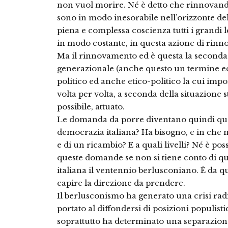
non vuol morire. Né è detto che rinnovandos
sono in modo inesorabile nell’orizzonte del
piena e complessa coscienza tutti i grandi le
in modo costante, in questa azione di rinn
Ma il rinnovamento ed è questa la seconda 
generazionale (anche questo un termine eq
politico ed anche etico-politico la cui impo
volta per volta, a seconda della situazione 
possibile, attuato.
Le domanda da porre diventano quindi quest
democrazia italiana? Ha bisogno, e in che
e di un ricambio? E a quali livelli? Né è po
queste domande se non si tiene conto di que
italiana il ventennio berlusconiano. È da 
capire la direzione da prendere.
Il berlusconismo ha generato una crisi rad
portato al diffondersi di posizioni populistic
soprattutto ha determinato una separazione