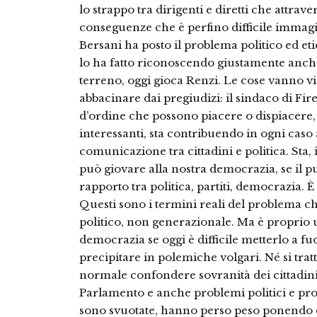
lo strappo tra dirigenti e diretti che attraver
conseguenze che è perfino difficile immagi
Bersani ha posto il problema politico ed eti
lo ha fatto riconoscendo giustamente anche 
terreno, oggi gioca Renzi. Le cose vanno vi
abbacinare dai pregiudizi: il sindaco di Fi
d’ordine che possono piacere o dispiacere,
interessanti, sta contribuendo in ogni caso 
comunicazione tra cittadini e politica. Sta,
può giovare alla nostra democrazia, se il p
rapporto tra politica, partiti, democrazia. 
Questi sono i termini reali del problema che
politico, non generazionale. Ma è proprio un
democrazia se oggi è difficile metterlo a fu
precipitare in polemiche volgari. Né si trat
normale confondere sovranità dei cittadini,
Parlamento e anche problemi politici e pro
sono svuotate, hanno perso peso ponendo c